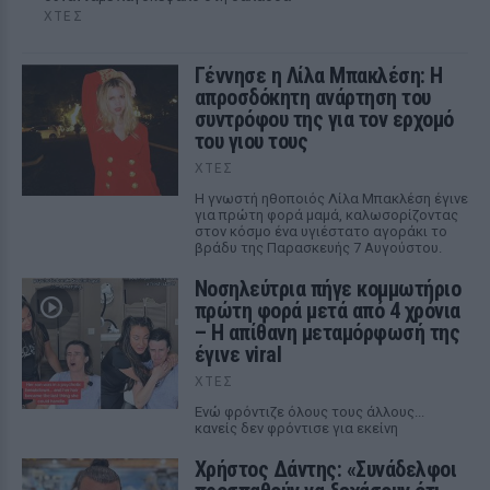
ΧΤΕΣ
Γέννησε η Λίλα Μπακλέση: Η
απροσδόκητη ανάρτηση του
συντρόφου της για τον ερχομό
του γιου τους
ΧΤΕΣ
Η γνωστή ηθοποιός Λίλα Μπακλέση έγινε
για πρώτη φορά μαμά, καλωσορίζοντας
στον κόσμο ένα υγιέστατο αγοράκι το
βράδυ της Παρασκευής 7 Αυγούστου.
Νοσηλεύτρια πήγε κομμωτήριο
πρώτη φορά μετά από 4 χρόνια
– Η απίθανη μεταμόρφωσή της
έγινε viral
ΧΤΕΣ
Ενώ φρόντιζε όλους τους άλλους...
κανείς δεν φρόντισε για εκείνη
Χρήστος Δάντης: «Συνάδελφοι