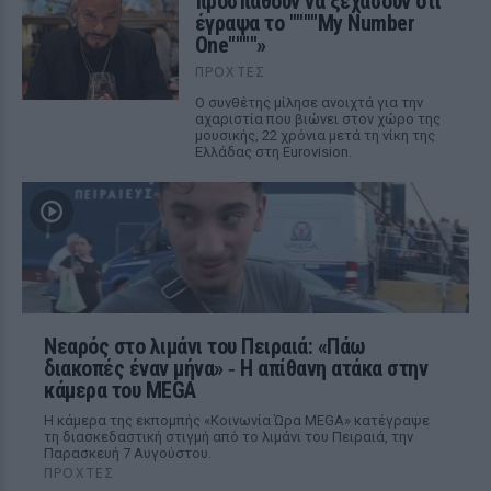
προσπαθούν να ξεχάσουν ότι
έγραψα το """"My Number
One""""»
ΠΡΟΧΤΈΣ
Ο συνθέτης μίλησε ανοιχτά για την
αχαριστία που βιώνει στον χώρο της
μουσικής, 22 χρόνια μετά τη νίκη της
Ελλάδας στη Eurovision.
Νεαρός στο λιμάνι του Πειραιά: «Πάω
διακοπές έναν μήνα» ‑ Η απίθανη ατάκα στην
κάμερα του MEGA
Η κάμερα της εκπομπής «Κοινωνία Ώρα MEGA» κατέγραψε
τη διασκεδαστική στιγμή από το λιμάνι του Πειραιά, την
Παρασκευή 7 Αυγούστου.
ΠΡΟΧΤΈΣ