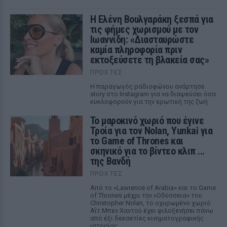
Η Ελένη Βουλγαράκη ξεσπά για
τις φήμες χωρισμού με τον
Ιωαννίδη: «Διασταυρώστε
καμία πληροφορία πριν
εκτοξεύσετε τη βλακεία σας»
ΠΡΟΧΤΈΣ
Η παραγωγός ραδιοφώνου ανάρτησε
story στο Instagram για να διαψεύσει όσα
κυκλοφορούν για την ερωτική της ζωή
Το μαροκινό χωριό που έγινε
Τροία για τον Nolan, Yunkai για
το Game of Thrones και
σκηνικό για το βίντεο κλιπ ...
της Βανδή
ΠΡΟΧΤΈΣ
Από το «Lawrence of Arabia» και το Game
of Thrones μέχρι την «Οδύσσεια» του
Christopher Nolan, το οχυρωμένο χωριό
Αΐτ Μπεν Χαντού έχει φιλοξενήσει πάνω
από έξι δεκαετίες κινηματογραφικής
ιστορίας