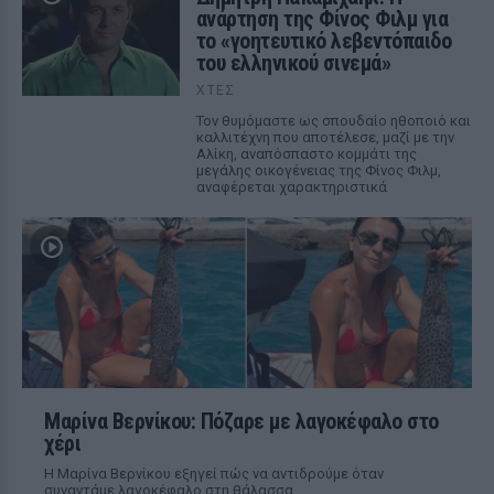
ανάρτηση της Φίνος Φιλμ για
το «γοητευτικό λεβεντόπαιδο
του ελληνικού σινεμά»
ΧΤΕΣ
Τον θυμόμαστε ως σπουδαίο ηθοποιό και
καλλιτέχνη που αποτέλεσε, μαζί με την
Αλίκη, αναπόσπαστο κομμάτι της
μεγάλης οικογένειας της Φίνος Φιλμ,
αναφέρεται χαρακτηριστικά
Μαρίνα Βερνίκου: Πόζαρε με λαγοκέφαλο στο
χέρι
Η Μαρίνα Βερνίκου εξηγεί πώς να αντιδρούμε όταν
συναντάμε λαγοκέφαλο στη θάλασσα