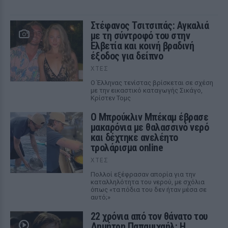
Στέφανος Τσιτσιπάς: Αγκαλιά
με τη σύντροφό του στην
Ελβετία και κοινή βραδινή
έξοδος για δείπνο
ΧΤΕΣ
Ο Έλληνας τενίστας βρίσκεται σε σχέση
με την εικαστικό καταγωγής Σικάγο,
Κρίστεν Τομς
Ο Μπρούκλιν Μπέκαμ έβρασε
μακαρόνια με θαλασσινό νερό
και δέχτηκε ανελέητο
τρολάρισμα online
ΧΤΕΣ
Πολλοί εξέφρασαν απορία για την
καταλληλότητα του νερού, με σχόλια
όπως «τα πόδια του δεν ήταν μέσα σε
αυτό;»
22 χρόνια από τον θάνατο του
Δημήτρη Παπαμιχαήλ: Η