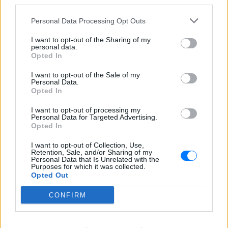
third parties.
ΔΕΙΤΕ ΕΠΙΣΗΣ
Personal Data Processing Opt Outs
ΣΤΗΝ ΙΔΙΑ ΚΑΤΗΓΟΡΙΑ
I want to opt-out of the Sharing of my
personal data.
Opted In
Ατύχημα για τον Ιβάν Σβιτάιλο
στην Κέρκυρα: «Θα σηκωθώ πιο
I want to opt-out of the Sale of my
δυνατός»
Personal Data.
Opted In
ΧΤΕΣ
Ο ηθοποιός και χορευτής μοιράστηκε
I want to opt-out of processing my
στο Instagram μια φωτογραφία από
Personal Data for Targeted Advertising.
πρόσφατη εξέτασή του, με ένα μήνυμα
Opted In
θάρρους
I want to opt-out of Collection, Use,
Φοβερή ιστορία στον ΟΦΗ:
Retention, Sale, and/or Sharing of my
Ένας κάτοχος εισιτηρίου
Personal Data that Is Unrelated with the
Purposes for which it was collected.
διαρκείας είναι μόλις 2 μηνών
Opted Out
ΧΤΕΣ
CONFIRM
Οπαδός από κούνια κυριολεκτικά στον
ΟΦΗ
Διακοπές στη Μύκονο για τη