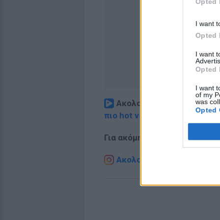
Opted 
I want t
Opted 
I want 
Advertis
Opted 
I want t
of my P
was col
Ακολουθήστε το E-Radio.
Opted 
πιο hot νέα
.
Για ακόμη περισσότερα
νέα
,
Ακολουθήστε το E-Radio.g