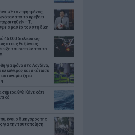
να: «Ήταν πρησμένος,
ωνόταν από το κρεβάτι
 παραιτηθεί» – Τι
ψε ο μασέρ του στη δίκη
ό 45.000 διελεύσεις
ως στους Ευζώνους:
άφιξη τουριστών από τα
α
θη για φόνο στο Λονδίνο,
 ελεύθερος και σκότωσε
Η αστυνομία ζητά
μη
 σήμερα 8/8: Κάνε κάτι
ετικό
Επιμένει ο δικηγόρος της
ς για την ταυτοποίηση