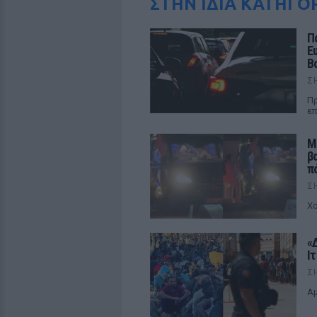
ΣΤΗΝ ΙΔΙΑ ΚΑΤΗΓΟ
Π
Ε
Β
Σ
Πρ
επ
Μ
β
π
Σ
Χο
«
Ι
Σ
Αμ