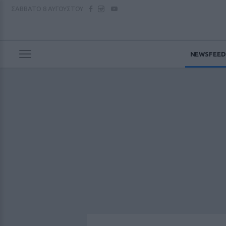
ΣΑΒΒΑΤΟ
8 ΑΥΓΟΥΣΤΟΥ
NEWSFEED