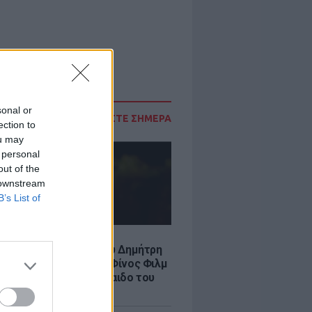
sonal or
ΔΙΑΒΑΣΤΕ ΣΗΜΕΡΑ
ection to
ou may
 personal
out of the
 downstream
B’s List of
LE
νια από τον θάνατο του Δημήτρη
χαήλ: Η ανάρτηση της Φίνος Φιλμ
 «γοητευτικό λεβεντόπαιδο του
κού σινεμά»