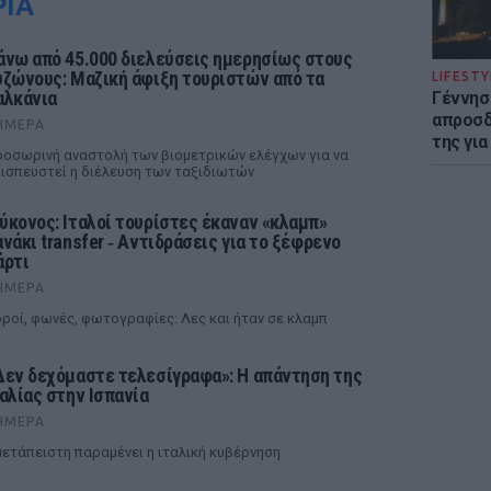
ΡΙΑ
άνω από 45.000 διελεύσεις ημερησίως στους
υζώνους: Μαζική άφιξη τουριστών από τα
LIFESTY
αλκάνια
Γέννησ
απροσδ
ΉΜΕΡΑ
της για
οσωρινή αναστολή των βιομετρικών ελέγχων για να
ισπευστεί η διέλευση των ταξιδιωτών
ύκονος: Ιταλοί τουρίστες έκαναν «κλαμπ»
ανάκι transfer ‑ Αντιδράσεις για το ξέφρενο
άρτι
ΉΜΕΡΑ
ροί, φωνές, φωτογραφίες: Λες και ήταν σε κλαμπ
Δεν δεχόμαστε τελεσίγραφα»: Η απάντηση της
ταλίας στην Ισπανία
ΉΜΕΡΑ
ετάπειστη παραμένει η ιταλική κυβέρνηση