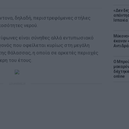
«Δεν δε
απάντησ
έντονα, δηλαδή, περιστρεφόμενες στήλες
Ισπανία
ποσότητες νερού.
Μύκονος
σίφωνες είναι σύνηθες αλλά εντυπωσιακό
έκαναν «
γονός που οφείλεται κυρίως στη μεγάλη
Αντιδρά
της θάλασσας, η οποία σε αρκετές περιοχές
ερη του έτους.
Ο Μπρού
μακαρόν
δέχτηκε
online
ΔΙΑΦΗΜΙΣΗ