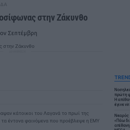
ΑΔΑ
οσίφωνας στην Ζάκυνθο
τον Σεπτέμβρη
ΔΙΑΦΗΜΙΣΗ
TREN
Νοσηλεύ
πρώτη φ
Η απίθα
έγινε vir
αψαν κάτοικοι του Λαγανά το πρωί της
Νεαρός 
ι τα έντονα φαινόμενα που προέβλεψε η ΕΜΥ
«Πάω δι
απίθανη