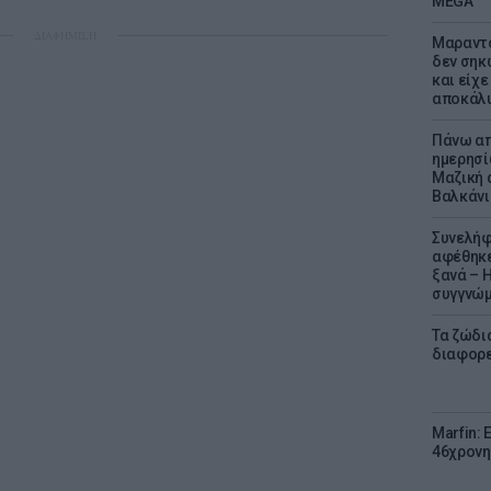
MEGA
ΔΙΑΦΗΜΙΣΗ
Μαραντό
δεν σηκ
και είχε
αποκάλυ
Πάνω απ
ημερησί
Μαζική 
Βαλκάνι
Συνελήφ
αφέθηκε
ξανά – 
συγγνώ
Τα ζώδια
διαφορ
Marfin: 
46χρονη