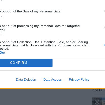
In
o opt-out of the Sale of my Personal Data.
In
to opt-out of processing my Personal Data for Targeted
ing.
ΕΙΔΗΣΕΙ
In
Καιρός:
σήμερα
o opt-out of Collection, Use, Retention, Sale, and/or Sharing
ersonal Data that Is Unrelated with the Purposes for which it
lected.
gr στο
Google News
και μάθετε πρώτοι
τα
Out
CONFIRM
 μπείτε στην
ροή ειδήσεων
του E-Daily.gr
r και στο Instagram
Data Deletion
Data Access
Privacy Policy
ΕΙΔΗΣΕΙ
Αύγουσ
ΔΙΑΦΗΜΙΣΗ
56.000 