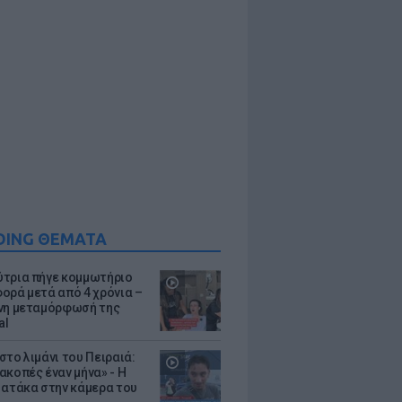
DING ΘΕΜΑΤΑ
τρια πήγε κομμωτήριο
ορά μετά από 4 χρόνια –
νη μεταμόρφωσή της
al
στο λιμάνι του Πειραιά:
ακοπές έναν μήνα» - Η
 ατάκα στην κάμερα του