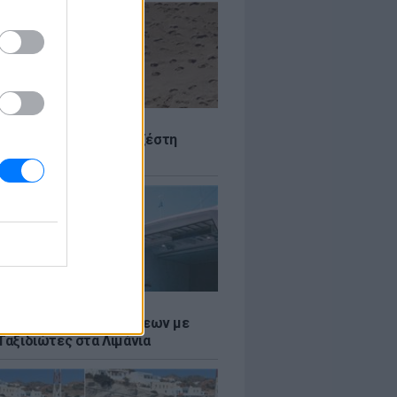
Σ
 Πού θα «χτυπήσει» η ζέστη
Σ
τος: Ρεκόρ Αναχωρήσεων με
Ταξιδιώτες στα Λιμάνια