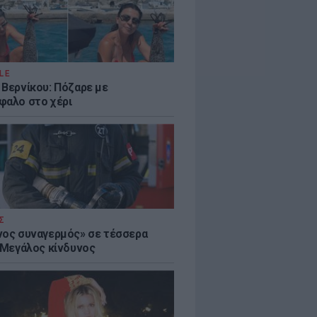
LE
 Βερνίκου: Πόζαρε με
φαλο στο χέρι
Σ
νος συναγερμός» σε τέσσερα
- Μεγάλος κίνδυνος