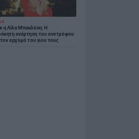
LE
ε η Λίλα Μπακλέση: Η
όκητη ανάρτηση του συντρόφου
 τον ερχομό του γιου τους