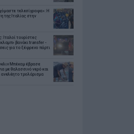
χόμαστε τελεσίγραφα»: Η
η της Ιταλίας στην
: Ιταλοί τουρίστες
κλαμπ» βανάκι transfer -
σεις για το ξέφρενο πάρτι
κλιν Μπέκαμ έβρασε
ια με θαλασσινό νερό και
 ανελέητο τρολάρισμα