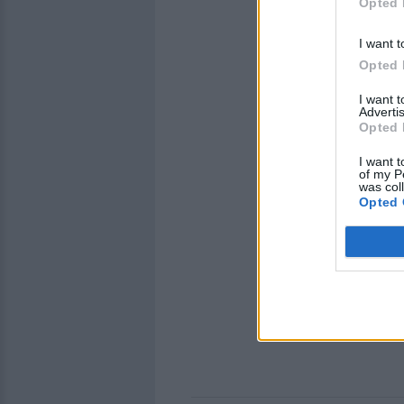
Opted 
I want t
Opted 
I want 
Advertis
Opted 
I want t
of my P
was col
Opted 