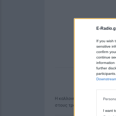
E-Radio.g
If you wish 
sensitive in
confirm you
continue se
information 
further disc
participants
Downstream 
Η καλλονή Kasi Bennett ανέβα
Persona
στους τροπικούς:
I want t