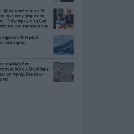
 Γαβαλάς έκλεισε τα 74
ράστηκε ένα μήνυμα που
ε - Τι έγραψε για τη ζωή,
είς του και την υγεία του
 σήμερα 6/8: Η μέρα
τις συζητήσεις
στην Αγγλία δεν
όταν καθόλου: Επιτέθηκε
κα και την έριξε κάτω -
γινε!