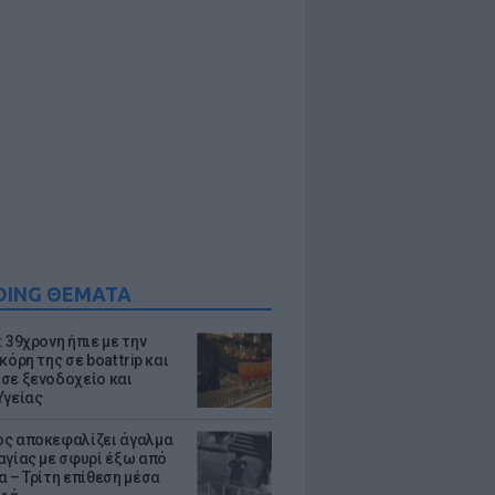
DING ΘΕΜΑΤΑ
 39χρονη ήπιε με την
κόρη της σε boat trip και
σε ξενοδοχείο και
Υγείας
ς αποκεφαλίζει άγαλμα
αγίας με σφυρί έξω από
α – Τρίτη επίθεση μέσα