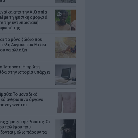
νιά
υναίκα από την Αιθιοπία
ral με τη φυσική ομορφιά
ίτε την εντυπωσιακή
ρφωσή της
ναι το μόνο ζώδιο που
α τέλη Αυγούστου θα δει
του να αλλάζει
ια Ίντερνετ: Η πρώτη
ίδα στην ιστορία υπάρχει
έμαθα: Το μοναδικό
κό ανθρώπινο όργανο
οαναγεννάται
ρες χήρες» της Ρωσίας: Οι
ου πολέμου που
ζονται μόλις πάρουν τα
α