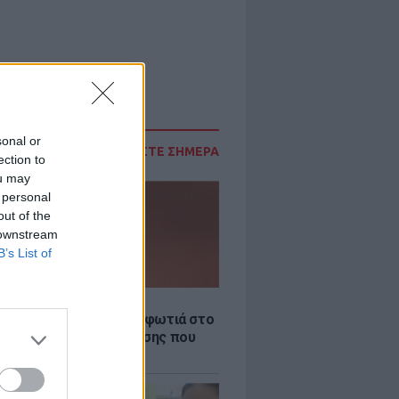
sonal or
ΔΙΑΒΑΣΤΕ ΣΗΜΕΡΑ
ection to
ou may
 personal
out of the
 downstream
B’s List of
Σ
νιστικό βίντεο από τη φωτιά στο
Γερμενό: Η νύχτα κόλασης που
 όσοι επιχειρούσαν