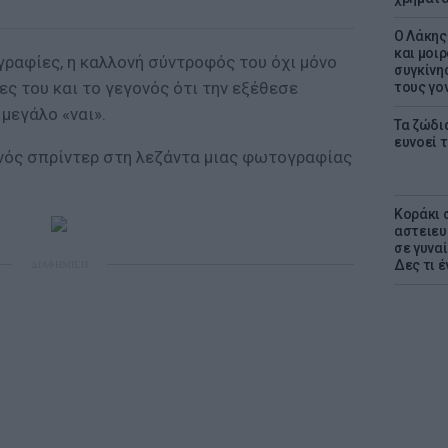
Ο Λάκης
και μοι
ραφίες, η καλλονή σύντροφός του όχι μόνο
συγκίνησ
ες του και το γεγονός ότι την εξέθεσε
τους γον
 μεγάλο «ναι».
Τα ζώδια
ευνοεί 
ανός σπρίντερ στη λεζάντα μιας φωτογραφίας
Kοράκι 
αστειευ
σε γυναί
ΔΙΑΦΗΜΙΣΗ
Δες τι έ