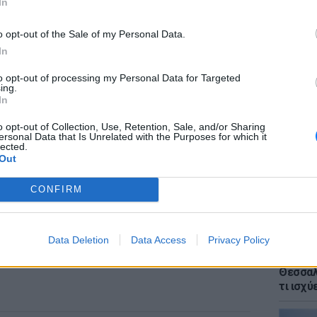
In
o opt-out of the Sale of my Personal Data.
In
to opt-out of processing my Personal Data for Targeted
ΕΙΔΗΣΕΙ
ing.
Voucher
In
κρίσιμ
χάσετε
o opt-out of Collection, Use, Retention, Sale, and/or Sharing
ersonal Data that Is Unrelated with the Purposes for which it
lected.
Out
CONFIRM
Data Deletion
Data Access
Privacy Policy
ΕΙΔΗΣΕΙ
Αλλαγέ
Θεσσαλο
τι ισχύ