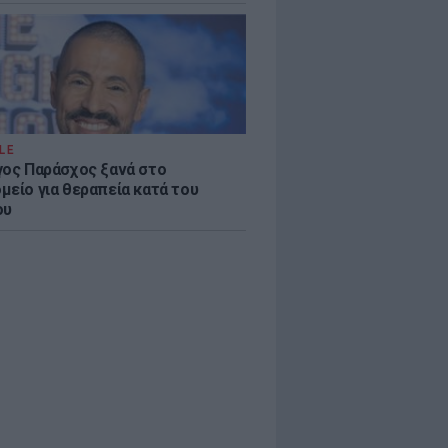
LE
γος Παράσχος ξανά στο
μείο για θεραπεία κατά του
ου