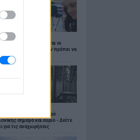
Σ
 ΕΣΠΑ 2026: Αυτές είναι οι
ες ημερομηνίες που δεν πρέπει να
Σ
ς στο ωράριο του Μετρό
νίκης σήμερα και αύριο - Δείτε
ει για τις αναχωρήσεις