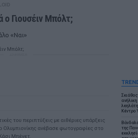
LOID
 ο Γιουσέιν Μπόλτ;
άλο «Ναι»
ΔΙΑΦΗΜΙΣΗ
TREN
Σκιάθος:
ανήλικη 
λεηλάτη
Κέντρο 
ικές του περιπτύξεις με αιθέριες υπάρξεις
Βάνδαλο
ο ο Ολυμπιονίκης ανέβασε φωτογραφίες στο
της Παν
εκκλησί
Κάσι Μπένετ.