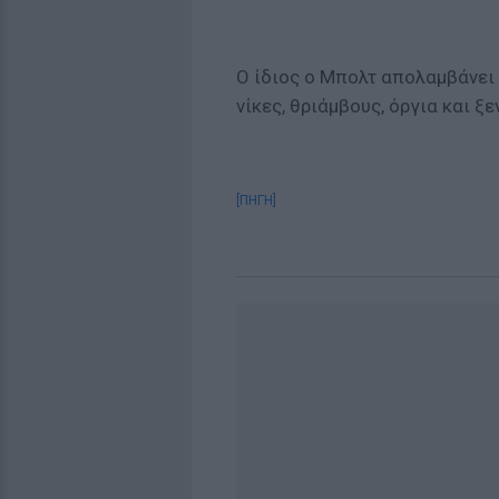
Ο ίδιος ο Μπολτ απολαμβάνει
νίκες, θριάμβους, όργια και ξε
[ΠΗΓΗ]