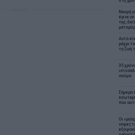
στη χρο
ΔΙΑΦΗΜΙΣΗ
Νεαρή γ
έγινε vi
της, δε
μεταμό
Αυτό εί
μέχρι τ
τη ζωή 
35 χρόν
ιστοσελ
ακόμα
Σήμερα 
εσωτερι
που αυτ
Οι «μαύ
νύφες τ
εξαφανί
χρήματ