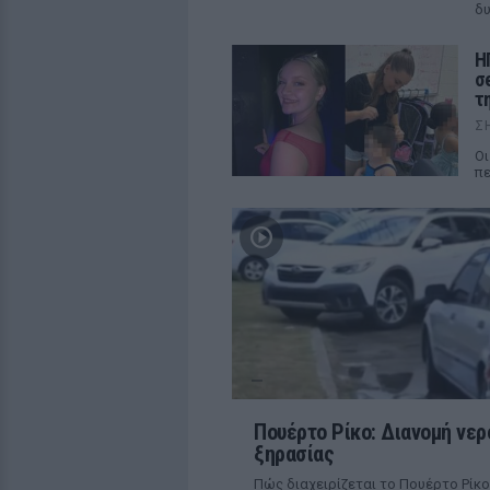
δυ
Η
σ
τ
Σ
Οι
π
Πουέρτο Ρίκο: Διανομή νερ
ξηρασίας
Πώς διαχειρίζεται το Πουέρτο Ρίκο