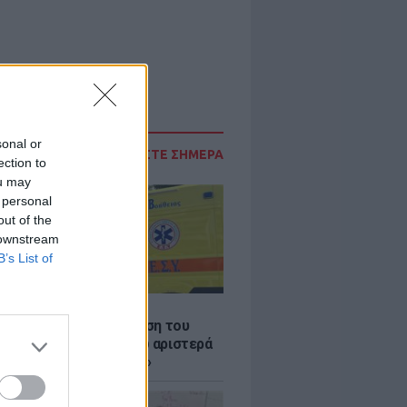
sonal or
ΔΙΑΒΑΣΤΕ ΣΗΜΕΡΑ
ection to
ou may
 personal
out of the
 downstream
B’s List of
Σ
: Συγκλονίζει η κατάθεση του
 – «Κοίταξα να στρίψω αριστερά
 γλιτώσω, δεν πρόλαβα»