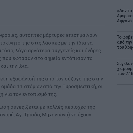
«Δεν το 
Αμερικα
Αφγανό 
φορίες, αυτόπτες μάρτυρες επισημαίνουν
Το φοβε
τοκίνητό της στις λάσπες με την ίδια να
από την
του Χρή
Ωστόσο, λόγο αργότερα συγγενείς και άνδρες
 που έφτασαν στο σημείο εντόπισαν το
Συγκλον
και την ίδια.
χειρουρ
των 7,1
εί η εξαφάνισή της από τον σύζυγό της στην
ί ομάδα 11 ατόμων από την Πυροσβεστική, οι
ή για τον εντοπισμό της.
ωση συνεχίζεται με πολλές περιοχές της
νομή, Αγ. Τριάδα, Μηχανιώνα) να έχουν