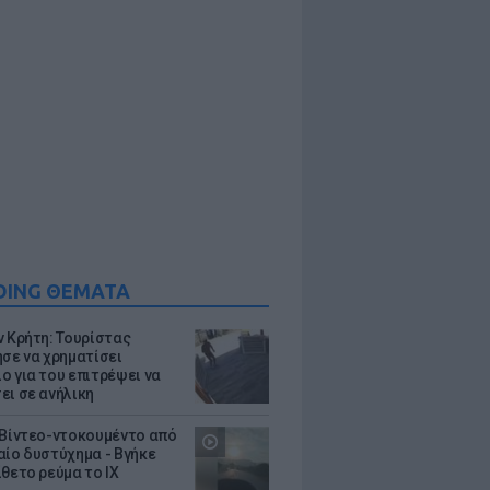
DING ΘΕΜΑΤΑ
ν Κρήτη: Τουρίστας
ησε να χρηματίσει
ο για του επιτρέψει να
ει σε ανήλικη
 Βίντεο-ντοκουμέντο από
αίο δυστύχημα - Βγήκε
ίθετο ρεύμα το ΙΧ