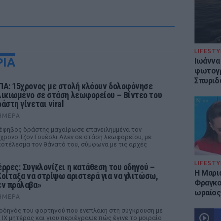
LIFESTY
ΡΙΑ
Ιωάννα
φωτογρ
Σπυριδ
ΠΑ: 15χρονος με στολή κλόουν δολοφόνησε
λικιωμένο σε στάση λεωφορείου – Βίντεο του
άστη γίνεται viral
ΉΜΕΡΑ
έφηβος δράστης μαχαίρωσε επανειλημμένα τον
χρονο Τζον Γουέσλι Αλεν σε στάση λεωφορείου, με
οτέλεσμα τον θάνατό του, σύμφωνα με τις αρχές
LIFESTY
έρρες: Συγκλονίζει η κατάθεση του οδηγού –
Η Μαρι
Κοίταξα να στρίψω αριστερά για να γλιτώσω,
Φραγκού
εν πρόλαβα»
ωραίος
ΉΜΕΡΑ
οδηγός του φορτηγού που ενεπλάκη στη σύγκρουση με
 ΙΧ μητέρας και γιου περιέγραψε πώς έγινε το μοιραίο