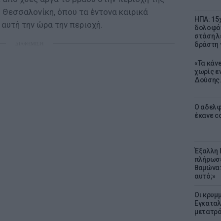
 Θεσσαλονίκη, όπου τα έντονα καιρικά
ΗΠΑ: 15
 αυτή την ώρα την περιοχή.
δολοφόν
στάση λ
ΔΙΑΦΗΜΙΣΗ
δράστη γ
«Τα κάν
χωρίς ε
Δούσης.
Ο αδελφ
έκανε c
Έξαλλη 
πλήρωσε
θαμώνα:
αυτό;»
Οι κρυμμ
Εγκαταλ
μετατρά