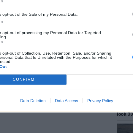
In
ΔΙΑΦΗΜΙΣΗ
o opt-out of the Sale of my Personal Data.
In
to opt-out of processing my Personal Data for Targeted
ΕΙΔΗΣΕΙ
ing.
ΗΠΑ: Δ
In
σeξουα
μαθητώ
o opt-out of Collection, Use, Retention, Sale, and/or Sharing
ersonal Data that Is Unrelated with the Purposes for which it
lected.
Out
CONFIRM
Data Deletion
Data Access
Privacy Policy
LIFESTY
Κάια Γ
look θύ