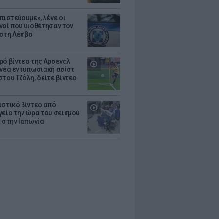
πιστεύουμε», λένε οι
νοί που υιοθέτησαν τον
στη Λέσβο
ρό βίντεο της Αρσεναλ
 νέα εντυπωσιακή ασίστ
στου Τζόλη, δείτε βίντεο
ιστικό βίντεο από
γείο την ώρα του σεισμού
R στην Ιαπωνία