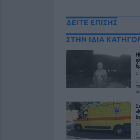
ΔΕΙΤΕ ΕΠΙΣΗΣ
ΣΤΗΝ ΙΔΙΑ ΚΑΤΗΓΟ
Η
η
δρ
Σ
Ο 
78
απ
Σ
«
δ
Σ
Ο 
το