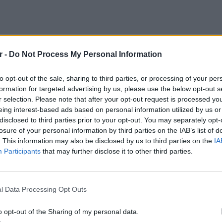
ΔΙΑΦΗΜΙΣΗ
r -
Do Not Process My Personal Information
to opt-out of the sale, sharing to third parties, or processing of your per
formation for targeted advertising by us, please use the below opt-out s
r selection. Please note that after your opt-out request is processed y
eing interest-based ads based on personal information utilized by us or
disclosed to third parties prior to your opt-out. You may separately opt-
losure of your personal information by third parties on the IAB’s list of
. This information may also be disclosed by us to third parties on the
IA
Participants
that may further disclose it to other third parties.
gr στο
Google News
και μάθετε πρώτοι
τα
ΕΙΔΗΣΕΙ
Σέρρες
οδηγού
l Data Processing Opt Outs
για να
 μπείτε στην
ροή ειδήσεων
του E-Daily.gr
o opt-out of the Sharing of my personal data.
r και στο Instagram