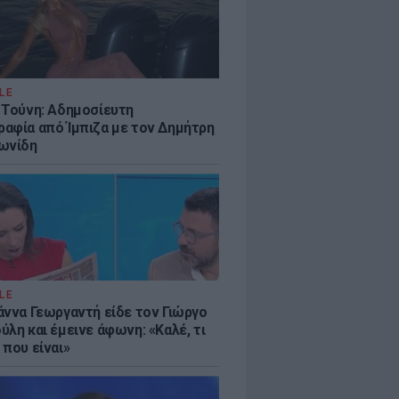
LE
 Τούνη: Αδημοσίευτη
αφία από Ίμπιζα με τον Δημήτρη
ωνίδη
LE
άννα Γεωργαντή είδε τον Γιώργο
λη και έμεινε άφωνη: «Καλέ, τι
 που είναι»