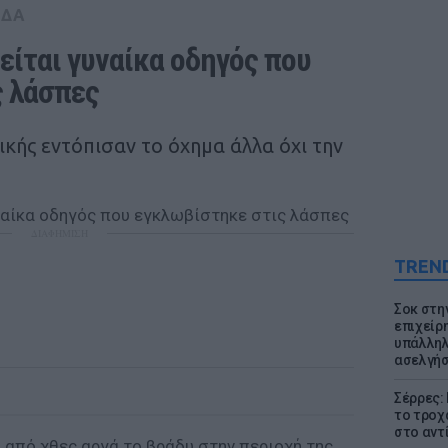
ΑΔΑ
ίται γυναίκα οδηγός που 
ς λάσπες
κής εντόπισαν το όχημα άλλα όχι την
ΔΙΑΦΗΜΙΣΗ
TREN
Σοκ στη
επιχείρ
υπάλληλ
ασελγήσ
Σέρρες:
το τροχ
στο αντ
 από χθες αργά το βράδυ στην περιοχή της