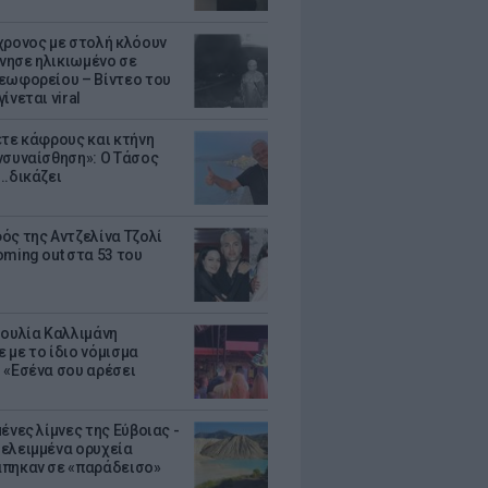
χρονος με στολή κλόουν
ησε ηλικιωμένο σε
εωφορείου – Βίντεο του
ίνεται viral
ετε κάφρους και κτήνη
νσυναίσθηση»: Ο Τάσος
..δικάζει
ός της Αντζελίνα Τζολί
oming out στα 53 του
Ιουλία Καλλιμάνη
 με το ίδιο νόμισμα
 «Εσένα σου αρέσει
ένες λίμνες της Εύβοιας -
ελειμμένα ορυχεία
πηκαν σε «παράδεισο»