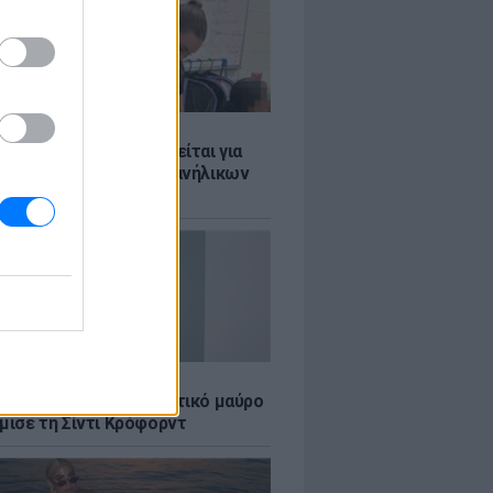
Σ
ασκάλα χορού κατηγορείται για
λική κακοποίηση δύο ανήλικων
ν της
LE
κέρμπερ: Με αποκαλυπτικό μαύρο
μισε τη Σίντι Κρόφορντ