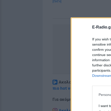
[ΠΗΓΗ]
E-Radio.g
If you wish 
sensitive in
confirm you
continue se
information 
further disc
participants
Downstream 
Ακολουθήστε το E-Radio.
πιο hot νέα
.
Persona
Για ακόμη περισσότερα
νέα
,
I want t
Ακολουθήστε το E-Radio.g