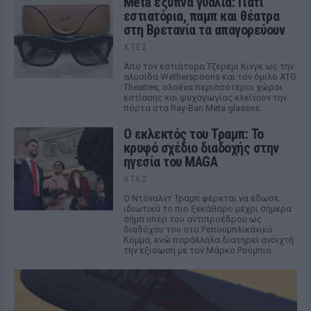
Meta έξυπνα γυαλιά: Γιατί
εστιατόρια, παμπ και θέατρα
στη Βρετανία τα απαγορεύουν
ΧΤΕΣ
Από τον εστιάτορα Τζέρεμι Κινγκ ως την
αλυσίδα Wetherspoons και τον όμιλο ATG
Theatres, ολοένα περισσότεροι χώροι
εστίασης και ψυχαγωγίας κλείνουν την
πόρτα στα Ray-Ban Meta glasses.
Ο εκλεκτός του Τραμπ: Το
κρυφό σχέδιο διαδοχής στην
ηγεσία του MAGA
ΧΤΕΣ
Ο Ντόναλντ Τραμπ φέρεται να έδωσε
ιδιωτικά το πιο ξεκάθαρο μέχρι σήμερα
σήμα υπέρ του αντιπροέδρου ως
διαδόχου του στο Ρεπουμπλικανικό
Κόμμα, ενώ παράλληλα διατηρεί ανοιχτή
την εξίσωση με τον Μάρκο Ρούμπιο.