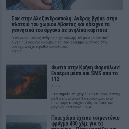
Σοκ στην Αλεξανδρούπολη: Ανδρας βγήκε στην
πλατεία του χωριού Αβαντας και έδειχνε τα
γεννητικά του όργανα σε ανηλίκα κορίτσια
Ο συγκεκριμένος άνδρας είχε συλληφθεί μόλις πριν από
λίγες ημέρες για ακριβώς το ίδιο αδίκημα ωστόσο στη
συνέχεια είχε αφεθεί ελεύθερος
ΧΤΕΣ
Φωτιά στην Κρήνη Φαρσάλων:
Εναέρια μέσα και SMS από το
112
ΧΤΕΣ
Στο σημείο επιχειρούν 24 πυροσβέστες
με 8 οχήματα και 3 αεροσκάφη, ενώ
συνδρομή παρέχουν υδροφόρες και
μηχανήματα έργου ΟΤΑ.
Ποια χώρα έχτισε τσιμεντένιο
φράγμα 400 χλμ. για τα