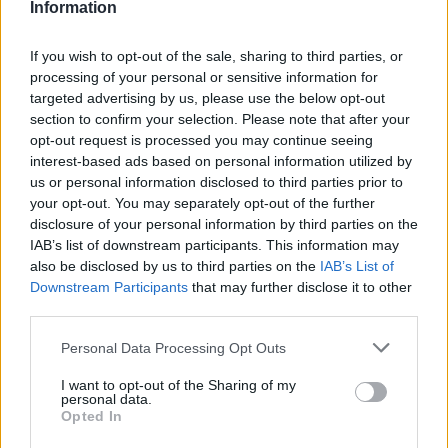
μητέρα: Βούτηξε να σώσει τη
Information
φίλη της και πνίγηκε ‑ τα
παιδιά φώναζαν για βοήθεια
If you wish to opt-out of the sale, sharing to third parties, or
ΠΡΙΝ 8 ΏΡΕΣ
processing of your personal or sensitive information for
targeted advertising by us, please use the below opt-out
Η νεκροψία-νεκροτομή στη σορό της
42χρονης έδειξε πνιγμό εντός ύδατος ως
section to confirm your selection. Please note that after your
αιτία θανάτου - το 3χρονο παιδί της
opt-out request is processed you may continue seeing
αναμένεται να παραλάβει σήμερα η
interest-based ads based on personal information utilized by
21χρονη αδερφή του, που ταξίδεψε από
την Ολλανδία
us or personal information disclosed to third parties prior to
your opt-out. You may separately opt-out of the further
Προφυλακίστηκαν ο δήμαρχος
disclosure of your personal information by third parties on the
Στυλίδας και δύο ακόμη
IAB’s list of downstream participants. This information may
κατηγορούμενοι για την
also be disclosed by us to third parties on the
IAB’s List of
πυρκαγιά στη Βοιωτία
Downstream Participants
that may further disclose it to other
ΠΡΙΝ 8 ΏΡΕΣ
third parties.
Ομόφωνη απόφαση Ανακρίτριας και
Εισαγγελέα μετά από πολύωρη
Personal Data Processing Opt Outs
διαδικασία που ολοκληρώθηκε τα
ξημερώματα της Παρασκευής
I want to opt-out of the Sharing of my
personal data.
Opted In