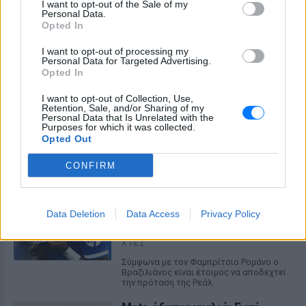
I want to opt-out of the Sale of my
Personal Data.
Opted In
Γιατί δεν έσωσα το κουτάβι: Ο ερευνητής που
κατέγραφε τη συμβίωση του μικρού σκυλιού
I want to opt-out of processing my
Personal Data for Targeted Advertising.
με αγέλη λύκων εξηγεί γιατί δεν επενέβη
Opted In
«Κρατάμε την επιστημονική απόσταση, δεν είναι δυνατόν να
πάω να επέμβω, ούτε γίνεται να στείλω κάποιον κτηνίατρο
I want to opt-out of Collection, Use,
σε ένα μέρος όπου υπάρχει αγέλη με λύκους, είναι
Retention, Sale, and/or Sharing of my
επικίνδυνο» λέει στο protothema.gr ο διδάκτορας ζωολογίας
Personal Data that Is Unrelated with the
του ΑΠΘ, Θεόδωρος Κομηνός - Έχουν πεθάνει και έξι
Purposes for which it was collected.
λυκόπουλα
Opted Out
ΧΤΕΣ
CONFIRM
Για πάντα στη Ρεάλ Μαδρίτης ο
Βινίσιους: Υπογράφει νέο
εξαετές συμβόλαιο ο
Data Deletion
Data Access
Privacy Policy
Βραζιλιάνος
ΧΤΕΣ
Σύμφωνα με τον Φαμπρίτσιο Ρομάνο ο
Βραζιλιάνος είναι έτοιμος να αποδεχτεί
την πρόταση της Ρεάλ