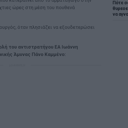
που κατεβαίνει απο το αρματαγωγό στην
Πότε σ
τιες ώρες στη μέση του πουθενά
θυρεοε
να αγν
υργός, όταν πλησιάζει να εξουδετερώσει
ολή του αντιστρατήγου ΕΑ Ιωάννη
νικής Άμυνας Πάνο Καμμένο:
ΔΙΑΦΗΜΙΣΗ