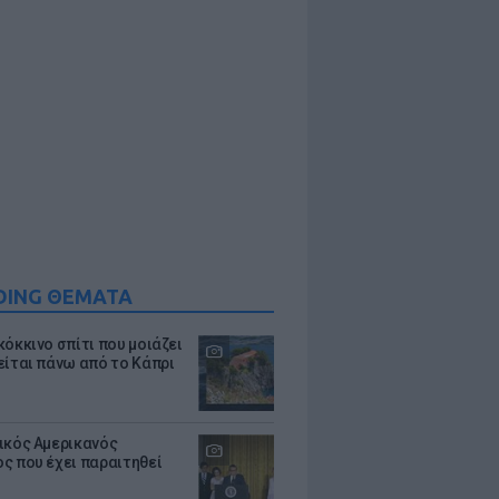
DING ΘΕΜΑΤΑ
κόκκινο σπίτι που μοιάζει
είται πάνω από το Κάπρι
ικός Αμερικανός
ς που έχει παραιτηθεί