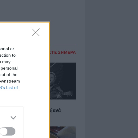
sonal or
ΔΙΑΒΑΣΤΕ ΣΗΜΕΡΑ
ection to
ou may
 personal
out of the
 downstream
B’s List of
LTURE
it wonders που έγιναν ξανά
οι από… ατύχημα