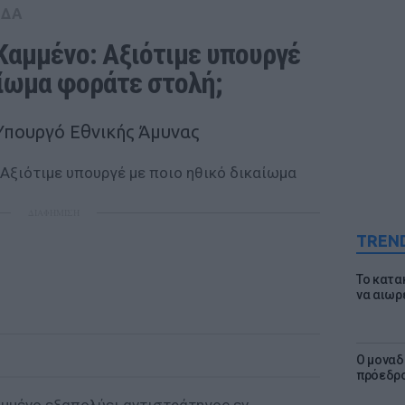
ΑΔΑ
Καμμένο: Αξιότιμε υπουργέ 
αίωμα φοράτε στολή;
Υπουργό Εθνικής Άμυνας
ΔΙΑΦΗΜΙΣΗ
TREN
Το κατα
να αιωρ
Ο μοναδ
πρόεδρο