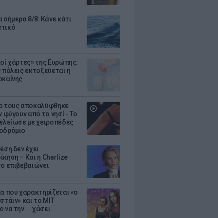
 σήμερα 8/8: Κάνε κάτι
ετικό
κοί χάρτες» της Ευρώπης:
ς πόλεις εκτοξεύεται η
οκαΐνης
ο τους αποκαλύφθηκε
ν φύγουν από το νησί - Το
τελείωσε με χειροπέδες
οδρόμιο
έση δεν έχει
κηση – Και η Charlize
το επιβεβαιώνει
κα που χαρακτηρίζεται «ο
στάιν» και το MIT
 να την ... χάσει