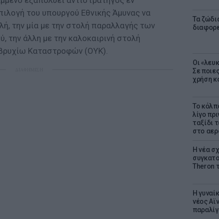
μμένο εξαπολύει αντιστράτηγος εν
πιλογή του υπουργού Εθνικής Άμυνας να
Τα ζώδια
ή, την μία με την στολή παραλλαγής των
διαφορ
, την άλλη με την καλοκαιρινή στολή
βρυχίω Καταστροφών (ΟΥΚ).
Οι «λευ
ΔΙΑΦΗΜΙΣΗ
Σε ποιε
χρήση κ
Το κόλπ
λίγο πρι
ταξίδι 
στο αερ
Η νέα σχ
συγκατοί
Theron 
Η γυναί
νέος Αϊν
παραλίγο