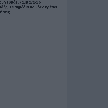
ου χτυπάει καμπανάκι ο
ιδής; Τα σημάδια που δεν πρέπει
οήσεις