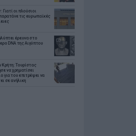
r: Γιατί οι πλούσιοι
 παρατάνε τις ευρωπαϊκές
ειες
αλύπτει έρευνα στο
ερο DNA της Αιγύπτου
ν Κρήτη: Τουρίστας
ησε να χρηματίσει
ο για του επιτρέψει να
ει σε ανήλικη