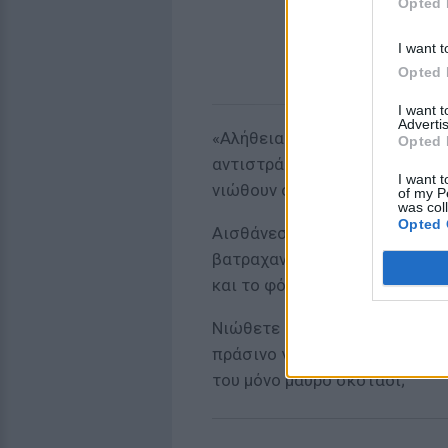
Opted 
I want t
Opted 
I want 
Advertis
«Αλήθεια κ. Υπουργέ, πως νιώ
Opted 
αντιστράτηγος και προσθέτει
I want t
νιώθουν οι ήρωες πιλότοι μας
of my P
was col
Opted 
Αισθάνεστε την πίεση του νερ
βατραχανθρώπου, που κολυμπά
και το φόρτο του;
Νιώθετε αυτό που νιώθει ο αλ
πράσινο για να πηδήξει στο 
του μόνο μαύρο σκοτάδι;