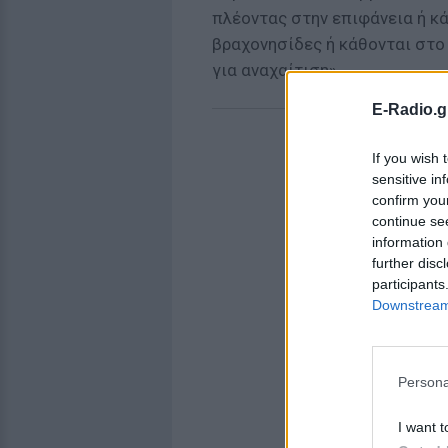
πλέοντας στην επιφάνεια ή κά
βραχονησίδες ή κάθονται στο 
για αναχαίτιση».
E-Radio.g
If you wish 
sensitive in
confirm you
continue se
information 
further disc
participants
Downstream 
Persona
I want t