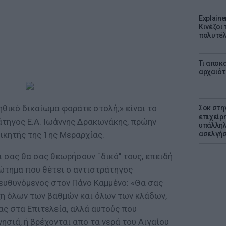
Explaine
Κινέζοι
πολυτέλ
Τι αποκ
αρχαιότ
 ηθικό δικαίωμα φοράτε στολή;» είναι το
Σοκ στη
επιχείρ
άτηγος Ε.Α. Ιωάννης Δρακωνάκης, πρώην
υπάλληλ
ικητής της 1ης Μεραρχίας.
ασελγήσ
ι σας θα σας θεωρήσουν ¨δικό" τους, επειδή
ρώτημα που θέτει ο αντιστράτηγος
ευθυνόμενος στον Πάνο Καμμένο: «Θα σας
η όλων των βαθμών και όλων των κλάδων,
ας στα Επιτελεία, αλλά αυτούς που
νησιά, ή βρέχονται απο τα νερά του Αιγαίου