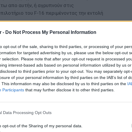
τω απο αυτήν, ή αγρυπνούν στις
πιλοτήριο του F-16 περιμένοντας την εντολή
r -
Do Not Process My Personal Information
ΔΙΑΦΗΜΙΣΗ
to opt-out of the sale, sharing to third parties, or processing of your per
formation for targeted advertising by us, please use the below opt-out s
r selection. Please note that after your opt-out request is processed y
eing interest-based ads based on personal information utilized by us or
disclosed to third parties prior to your opt-out. You may separately opt-
losure of your personal information by third parties on the IAB’s list of
. This information may also be disclosed by us to third parties on the
IA
Participants
that may further disclose it to other third parties.
POP CU
5 one-h
διάσημ
l Data Processing Opt Outs
o opt-out of the Sharing of my personal data.