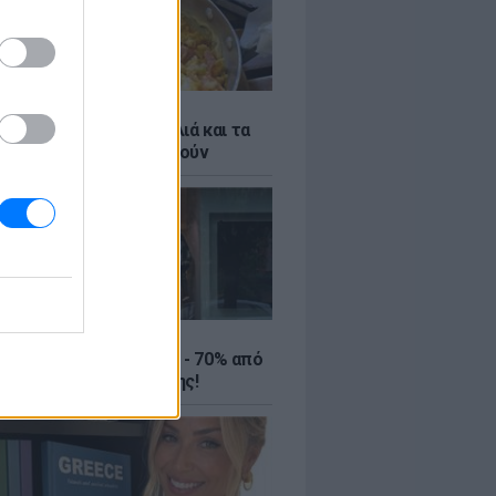
ό γιαούρτι: Μία κουταλιά και τα
led eggs θα απογειωθούν
ΤΕ
ιρινές εκπτώσεις έως - 70% από
αλύτερα eshops ένδυσης!