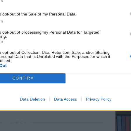
In
o opt-out of the Sale of my Personal Data.
In
ΕΥ ΖΗΝ
to opt-out of processing my Personal Data for Targeted
Ελληνικ
ing.
θετε όταν φοράτε τη στολή;» υπογραμμίζει ο
scramb
In
: «Αισθάνεστε τα G στο σώμα σας που
o opt-out of Collection, Use, Retention, Sale, and/or Sharing
;
ersonal Data that Is Unrelated with the Purposes for which it
lected.
Out
ού και το άγχος της μοναξιάς του
 εν καταδύσει με μόνο σύντροφο την πυξίδα
CONFIRM
ΚΕΡΔΙΣ
Καλοκα
εξιπτωτιστής, όταν περιμένει να ανάψει το
Data Deletion
Data Access
Privacy Policy
τα μεγ
κενό απο το αεροπλάνο, βλέποντας απο κάτω
ΔΙΑΦΗΜΙΣΗ