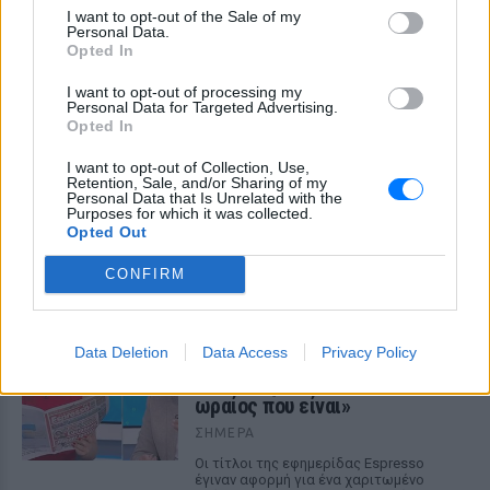
αποκαλυπτικό μαύρο look
I want to opt-out of the Sale of my
θύμισε τη Σίντι Κρόφορντ
Personal Data.
Opted In
ΣΉΜΕΡΑ
I want to opt-out of processing my
Η 24χρονη πρωτοστάτησε σε εκδήλωση
Personal Data for Targeted Advertising.
για τη σειρά «The Shards» στο Λος
Αντζελες
Opted In
Ιωάννα Τούνη: Αδημοσίευτη
I want to opt-out of Collection, Use,
Retention, Sale, and/or Sharing of my
φωτογραφία από Ίμπιζα με τον
Personal Data that Is Unrelated with the
Δημήτρη Σπυριδωνίδη
Purposes for which it was collected.
Opted Out
ΣΉΜΕΡΑ
Η influencer ανέβασε στο Instagram
CONFIRM
throwback στιγμιότυπο και ρώτησε τον
σύντροφό της για τον φετινό προορισμό
Η Μαριάννα Γεωργαντή είδε
Data Deletion
Data Access
Privacy Policy
τον Γιώργο Φραγκούλη και
έμεινε άφωνη: «Καλέ, τι
ωραίος που είναι»
ΣΉΜΕΡΑ
Οι τίτλοι της εφημερίδας Espresso
έγιναν αφορμή για ένα χαριτωμένο