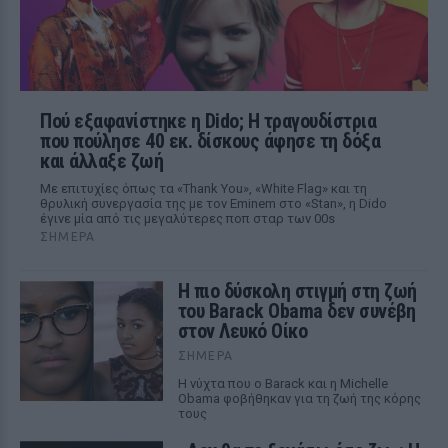
Πού εξαφανίστηκε η Dido; Η τραγουδίστρια
που πούλησε 40 εκ. δίσκους άφησε τη δόξα
και άλλαξε ζωή
Με επιτυχίες όπως τα «Thank You», «White Flag» και τη
θρυλική συνεργασία της με τον Eminem στο «Stan», η Dido
έγινε μία από τις μεγαλύτερες ποπ σταρ των 00s
ΣΉΜΕΡΑ
Η πιο δύσκολη στιγμή στη ζωή
του Barack Obama δεν συνέβη
στον Λευκό Οίκο
ΣΉΜΕΡΑ
Η νύχτα που ο Barack και η Michelle
Obama φοβήθηκαν για τη ζωή της κόρης
τους