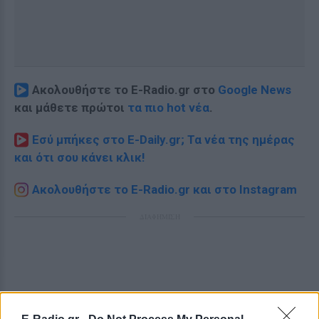
Ακολουθήστε το E-Radio.gr στο
Google News
και μάθετε πρώτοι
τα πιο hot νέα
.
Εσύ μπήκες στο E-Daily.gr; Τα νέα της ημέρας
και ότι σου κάνει κλικ!
Ακολουθήστε το E-Radio.gr και στο Instagram
ΔΙΑΦΗΜΙΣΗ