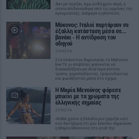
Δεν με αγγίζει, έχω ροδόχρου ακμή, η
οποία επιδεινώθηκε από τις ορμόνες της
εγκυμοσύνης, ανέφερε η ηθοποιός
Μύκονος: Ιταλοί παρτάρουν σε
έξαλλη κατάσταση μέσα σε...
βανάκι ‑ Η αντίδραση του
οδηγού
ΣΉΜΕΡΑ
Στα πλάνα που δημοσιεύει το Mykonos
live TV, οι επιβάτες φαίνονται να
διασκεδάζουν με ιδιαίτερα έντονο
τρόπο, χοροπηδώντας, τραγουδώντας
και φωνάζοντας μέσα στο όχημα
Η Μαρία Μενούνος φόρεσε
μπικίνι με τα χρώματα της
ελληνικής σημαίας
ΣΉΜΕΡΑ
«Κάθε χρόνο η Ελλάδα μου χαρίζει κάτι
που δεν ήξερα ότι μου έλειπε» σημειώνει
η Μαρία Μενούνος στο post της