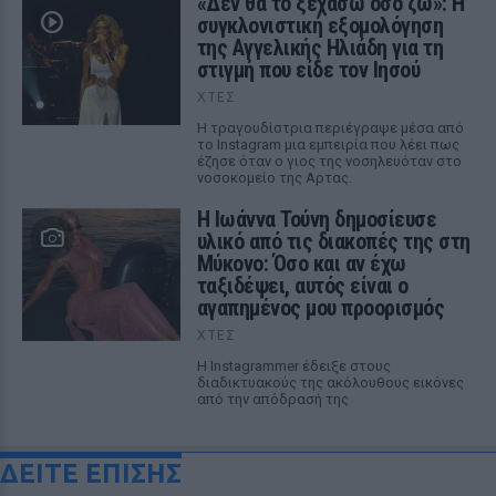
«Δεν θα το ξεχάσω όσο ζω»: Η
συγκλονιστική εξομολόγηση
της Αγγελικής Ηλιάδη για τη
στιγμή που είδε τον Ιησού
ΧΤΕΣ
Η τραγουδίστρια περιέγραψε μέσα από
το Instagram μια εμπειρία που λέει πως
έζησε όταν ο γιος της νοσηλευόταν στο
νοσοκομείο της Αρτας.
Η Ιωάννα Τούνη δημοσίευσε
υλικό από τις διακοπές της στη
Μύκονο: Όσο και αν έχω
ταξιδέψει, αυτός είναι ο
αγαπημένος μου προορισμός
ΧΤΕΣ
Η Instagrammer έδειξε στους
διαδικτυακούς της ακόλουθους εικόνες
από την απόδρασή της
ΔΕΙΤΕ ΕΠΙΣΗΣ