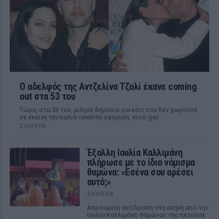
Ο αδελφός της Αντζελίνα Τζολί έκανε coming
out στα 53 του
Τώρα, στα 53 του, μίλησε δημόσια για κάτι που δεν χωρούσε
σε εκείνη την παλιά celebrity αφήγηση: είναι gay
ΣΉΜΕΡΑ
Έξαλλη Ιουλία Καλλιμάνη
πλήρωσε με το ίδιο νόμισμα
θαμώνα: «Εσένα σου αρέσει
αυτό;»
ΣΉΜΕΡΑ
Απρόσμενη αντίδραση στη σκηνή από την
Ιουλία Καλλιμάνη: θαμώνας της πετούσε