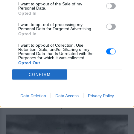
I want to opt-out of the Sale of my
Τροχαίο στις Σέρρες: «Έχασα τη
Personal Data.
γυναίκα και το παιδί μου, τα
Opted In
έχασα όλα» ‑ Ο πόνος του
πατέρα
I want to opt-out of processing my
Personal Data for Targeted Advertising.
ΧΤΕΣ
Opted In
Μητέρα 43 ετών και ο 21χρονος γιος της
σκοτώθηκαν σε μετωπική σύγκρουση με
I want to opt-out of Collection, Use,
φορτηγό στην επαρχιακή οδό Αμφίπολης
Retention, Sale, and/or Sharing of my
– Δράμας, κοντά στην Παλαιοκώμη.
Personal Data that Is Unrelated with the
Purposes for which it was collected.
Καταδίωξη στο κέντρο της
Opted Out
Θεσσαλονίκης: Έσπασαν το
τζάμι του οδηγού – «Μην κάνεις
CONFIRM
μ@@@», του φώναζαν
ΧΤΕΣ
Data Deletion
Data Access
Privacy Policy
Εξαιτίας των υψηλών ταχυτήτων το
λευκό όχημα έχασε τον έλεγχο και
καρφώθηκε πάνω σε κολονάκια.