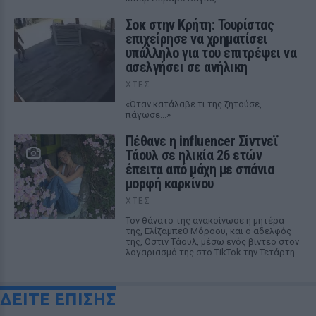
Σοκ στην Κρήτη: Τουρίστας
επιχείρησε να χρηματίσει
υπάλληλο για του επιτρέψει να
ασελγήσει σε ανήλικη
ΧΤΕΣ
«Όταν κατάλαβε τι της ζητούσε,
πάγωσε...»
Πέθανε η influencer Σίντνεϊ
Τάουλ σε ηλικία 26 ετών
έπειτα από μάχη με σπάνια
μορφή καρκίνου
ΧΤΕΣ
Τον θάνατο της ανακοίνωσε η μητέρα
της, Ελίζαμπεθ Μόροου, και ο αδελφός
της, Όστιν Τάουλ, μέσω ενός βίντεο στον
λογαριασμό της στο TikTok την Τετάρτη
ΔΕΙΤΕ ΕΠΙΣΗΣ