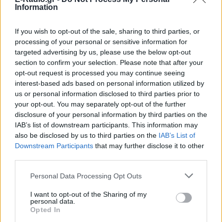
Information
If you wish to opt-out of the sale, sharing to third parties, or
processing of your personal or sensitive information for
targeted advertising by us, please use the below opt-out
ΔΕΙΤΕ ΕΠΙΣΗΣ
section to confirm your selection. Please note that after your
opt-out request is processed you may continue seeing
interest-based ads based on personal information utilized by
ΣΤΗΝ ΙΔΙΑ ΚΑΤΗΓΟΡΙΑ
us or personal information disclosed to third parties prior to
your opt-out. You may separately opt-out of the further
«Θέλω τον μπαμπά μου»: Το
disclosure of your personal information by third parties on the
βίντεο της μεθυσμένης οδηγού
IAB’s list of downstream participants. This information may
που σκότωσε νύφη ώρες μετά
also be disclosed by us to third parties on the
IAB’s List of
τον γάμο της
Downstream Participants
that may further disclose it to other
ΧΤΕΣ
third parties.
Η Jamie Lee Komoroski, με αλκοόλ
τριπλάσιο του νόμιμου ορίου, έπεσε
Personal Data Processing Opt Outs
πάνω στο golf cart των νεόνυμφων στο
Folly Beach - τώρα νέο υλικό από το
I want to opt-out of the Sharing of my
αστυνομικό τμήμα αποκαλύπτει τη
personal data.
συμπεριφορά της λίγο μετά τη μοιραία
Opted In
σύγκρουση