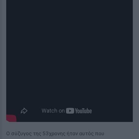
Ο σύζυγος της 53χρονης ήταν αυτός που