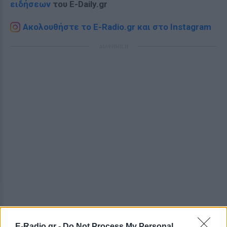
ειδήσεων
του E-Daily.gr
Ακολουθήστε το E-Radio.gr και στο Instagram
ΔΙΑΦΗΜΙΣΗ
E-Radio.gr -
Do Not Process My Personal