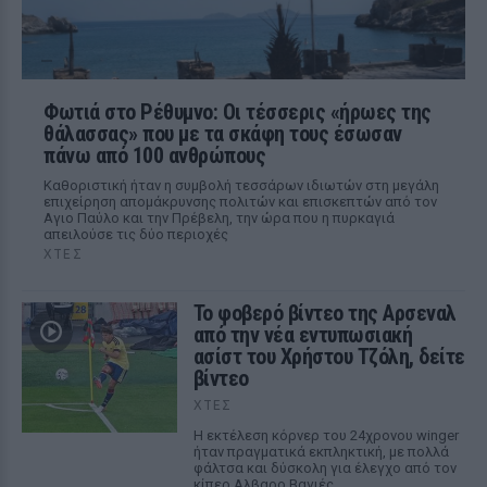
Φωτιά στο Ρέθυμνο: Οι τέσσερις «ήρωες της
θάλασσας» που με τα σκάφη τους έσωσαν
πάνω από 100 ανθρώπους
Καθοριστική ήταν η συμβολή τεσσάρων ιδιωτών στη μεγάλη
επιχείρηση απομάκρυνσης πολιτών και επισκεπτών από τον
Αγιο Παύλο και την Πρέβελη, την ώρα που η πυρκαγιά
απειλούσε τις δύο περιοχές
ΧΤΕΣ
Το φοβερό βίντεο της Αρσεναλ
από την νέα εντυπωσιακή
ασίστ του Χρήστου Τζόλη, δείτε
βίντεο
ΧΤΕΣ
Η εκτέλεση κόρνερ του 24χρονου winger
ήταν πραγματικά εκπληκτική, με πολλά
φάλτσα και δύσκολη για έλεγχο από τον
κίπερ Αλβαρο Βαγιές