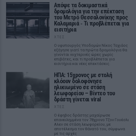
Απόψε τα δοκιμαστικά
δρομολόγια για την επέκταση
του Μετρό Θεσσαλονίκης προς
Καλαμαριά ‑ Τι προβλέπεται για
εισιτήρια
ΧΤΕΣ
Ο υφυπουργός Υποδομών Νίκος Ταχιάος
εξήγησε γιατί τα πρώτα δρομολόγια θα
γίνονται νυχτερινές ώρες χωρίς
επιβάτες, και τι προβλέπεται για
εισιτήρια και νέες επεκτάσεις.
ΗΠΑ: 15χρονος με στολή
κλόουν δολοφόνησε
ηλικιωμένο σε στάση
λεωφορείου – Βίντεο του
δράστη γίνεται viral
ΧΤΕΣ
Ο έφηβος δράστης μαχαίρωσε
επανειλημμένα τον 78χρονο Τζον Γουέσλι
Αλεν σε στάση λεωφορείου, με
αποτέλεσμα τον θάνατό του, σύμφωνα
με τις αρχές