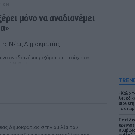
ΤΙΚΗ
ξέρει μόνο να αναδιανέμει 
ια»
της Νέας Δημοκρατίας
ΔΙΑΦΗΜΙΣΗ
TREN
«Καλό τα
λευκό κ
υιοθετή
Το σπαρ
Γιατί δε
ερευνητ
έας Δημοκρατίας στην ομιλία του
συμβίωσ