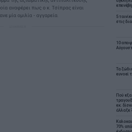
μμα της αξιωματικής αντιπολίτευσης
αγέλη λύ
επενέβη
ία αναφέρει πως ο κ. Τσίπρας είναι
νε μία ομιλία - αγγαρεία.
5 ταινίε
στις δι
ΔΙΑΦΗΜΙΣΗ
10 αποφ
Αύγουσ
Τα ζώδια
ευνοεί 
Πού εξα
τραγουδ
εκ. δίσ
άλλαξε 
Καλοκαι
70% από
ένδυσης