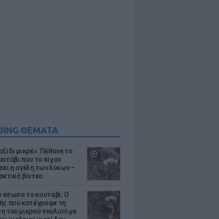
DING ΘΕΜΑΤΑ
ξίδι μικρέ»: Πέθανε το
ουτάβι που το είχαν
σει η αγέλη των λύκων –
ακτικό βίντεο
ν έσωσα το κουτάβι: Ο
ής που κατέγραφε τη
η του μικρού σκυλιού με