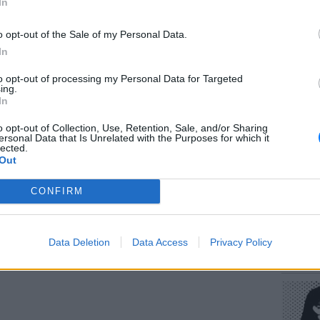
In
 τη φοροκαταιγίδα, τους συνταξιούχους που
o opt-out of the Sale of my Personal Data.
ανέργους, τους ελεύθερους επαγγελματίες,
In
to opt-out of processing my Personal Data for Targeted
ΕΥ ΖΗΝ
ους πει κάτι; Είναι ακριβώς εκείνοι στους
ing.
Πώς να
In
τα πιο προκλητικά ψέματα.
στους 
o opt-out of Collection, Use, Retention, Sale, and/or Sharing
ΔΙΑΦΗΜΙΣΗ
ersonal Data that Is Unrelated with the Purposes for which it
lected.
Out
CONFIRM
POP CU
Data Deletion
Data Access
Privacy Policy
Η κωμω
νεοπλο