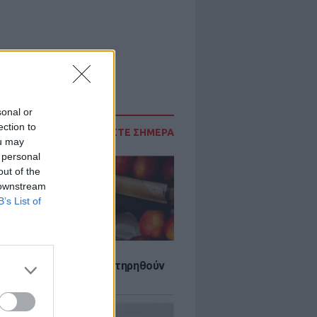
sonal or
ection to
ΔΙΑΒΑΣΤΕ ΣΗΜΕΡΑ
ou may
 personal
out of the
 downstream
B’s List of
τα που μπορουν να διατηρηθούν
ψυγείου το καλοκαίρι