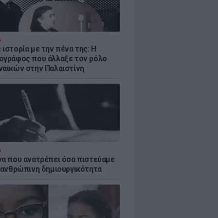
Α
ιστορία με την πένα της: Η
ογράφος που άλλαξε τον ρόλο
ναικών στην Παλαιστίνη
Α
να που ανατρέπει όσα πιστεύαμε
ν ανθρώπινη δημιουργικότητα