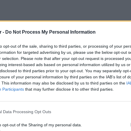
r -
Do Not Process My Personal Information
to opt-out of the sale, sharing to third parties, or processing of your per
formation for targeted advertising by us, please use the below opt-out s
r selection. Please note that after your opt-out request is processed y
eing interest-based ads based on personal information utilized by us or
disclosed to third parties prior to your opt-out. You may separately opt-
losure of your personal information by third parties on the IAB’s list of
. This information may also be disclosed by us to third parties on the
IA
Participants
that may further disclose it to other third parties.
ΕΥ ΖΗΝ
6 φρού
αι αυτή που αναδιανέμει μιζέρια και φτώχεια
l Data Processing Opt Outs
εκτός 
o opt-out of the Sharing of my personal data.
ρεία ξέχασε την μεσαία τάξη και τους