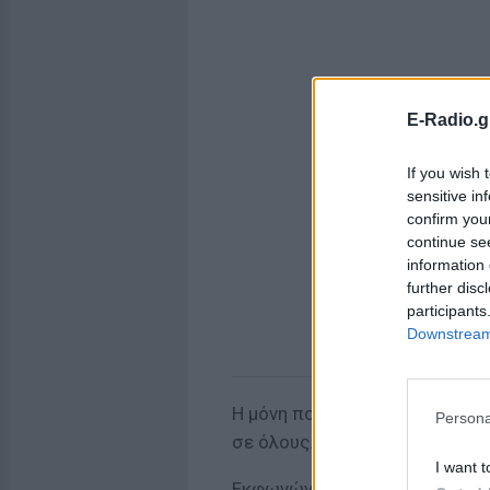
E-Radio.g
If you wish 
sensitive in
confirm you
continue se
information 
further disc
participants
Downstream 
Η μόνη πολιτική που ξέρει είν
Persona
σε όλους.
I want t
Εκφωνώντας μια ομιλία - αγγα