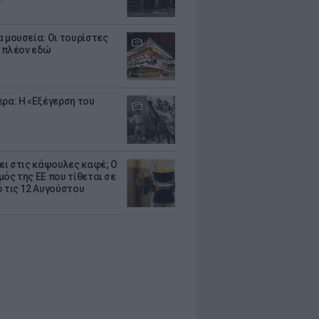
α μουσεία: Οι τουρίστες
 πλέον εδώ
ερα: Η «Εξέγερση του
ζει στις κάψουλες καφέ; Ο
μός της ΕΕ που τίθεται σε
ό τις 12 Αυγούστου