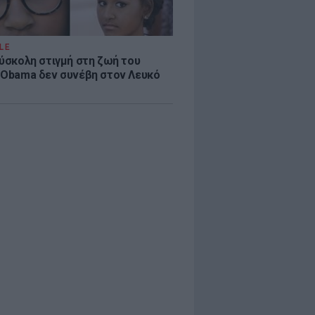
LE
δύσκολη στιγμή στη ζωή του
 Obama δεν συνέβη στον Λευκό