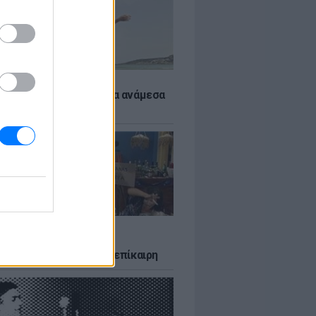
 αποφύγεις το σύγκαμα ανάμεσα
μηρούς
LTURE
δία που σατίρισε τον
υτισμό και παραμένει επίκαιρη