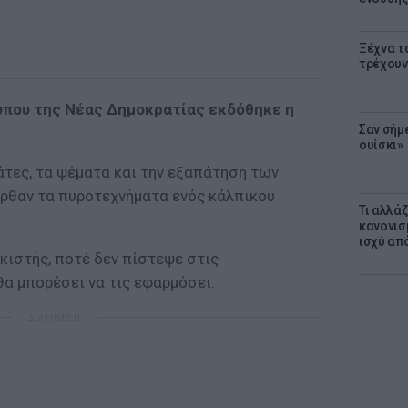
Ξέχνα τ
τρέχουν
ύπου της Νέας Δημοκρατίας εκδόθηκε η
Σαν σήμ
ουίσκι»
άτες, τα ψέματα και την εξαπάτηση των
ρθαν τα πυροτεχνήματα ενός κάλπικου
Τι αλλά
κανονισ
ισχύ απ
ϊκιστής, ποτέ δεν πίστεψε στις
θα μπορέσει να τις εφαρμόσει.
ΔΙΑΦΗΜΙΣΗ