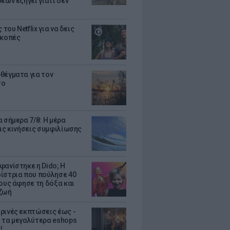
κων εξηγεί γιατί δεν
ς του Netflix για να δεις
ακοπές
θέγματα για τον
το
 σήμερα 7/8: Η μέρα
τις κινήσεις συμφιλίωσης
φανίστηκε η Dido; Η
ίστρια που πούλησε 40
κους άφησε τη δόξα και
ζωή
ρινές εκπτώσεις έως -
 τα μεγαλύτερα eshops
!