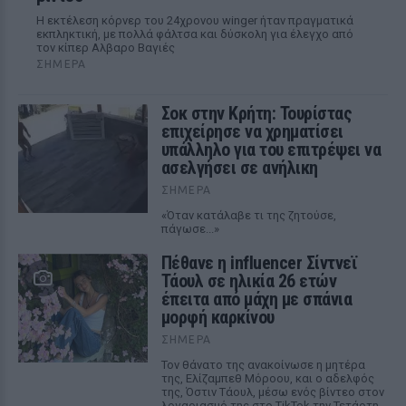
Η εκτέλεση κόρνερ του 24χρονου winger ήταν πραγματικά
εκπληκτική, με πολλά φάλτσα και δύσκολη για έλεγχο από
τον κίπερ Αλβαρο Βαγιές
ΣΉΜΕΡΑ
Σοκ στην Κρήτη: Τουρίστας
επιχείρησε να χρηματίσει
υπάλληλο για του επιτρέψει να
ασελγήσει σε ανήλικη
ΣΉΜΕΡΑ
«Όταν κατάλαβε τι της ζητούσε,
πάγωσε...»
Πέθανε η influencer Σίντνεϊ
Τάουλ σε ηλικία 26 ετών
έπειτα από μάχη με σπάνια
μορφή καρκίνου
ΣΉΜΕΡΑ
Τον θάνατο της ανακοίνωσε η μητέρα
της, Ελίζαμπεθ Μόροου, και ο αδελφός
της, Όστιν Τάουλ, μέσω ενός βίντεο στον
λογαριασμό της στο TikTok την Τετάρτη