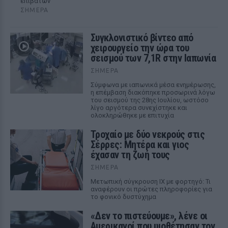
επιβατών
ΣΉΜΕΡΑ
Συγκλονιστικό βίντεο από
χειρουργείο την ώρα του
σεισμού των 7,1R στην Ιαπωνία
ΣΉΜΕΡΑ
Σύμφωνα με ιαπωνικά μέσα ενημέρωσης,
η επέμβαση διακόπηκε προσωρινά λόγω
του σεισμού της 28ης Ιουλίου, ωστόσο
λίγο αργότερα συνεχίστηκε και
ολοκληρώθηκε με επιτυχία
Τροχαίο με δύο νεκρούς στις
Σέρρες: Μητέρα και γιος
έχασαν τη ζωή τους
ΣΉΜΕΡΑ
Μετωπική σύγκρουση ΙΧ με φορτηγό: Τι
αναφέρουν οι πρώτες πληροφορίες για
το φονικό δυστύχημα
«Δεν το πιστεύουμε», λένε οι
Αμερικανοί που υιοθέτησαν τον