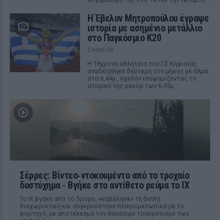
Η Έβελυν Μητροπούλου έγραψε
ιστορία με ασημένιο μετάλλιο
στο Παγκόσμιο Κ20
ΣΉΜΕΡΑ
Η 18χρονη αθλήτρια του ΓΣ Κηφισιάς
αναδείχθηκε δεύτερη στο μήκος με άλμα
στα 6,44μ., σχεδόν ισοφαρίζοντας το
ατομικό της ρεκόρ των 6,45μ.
Σέρρες: Βίντεο‑ντοκουμέντο από το τροχαίο
δυστύχημα ‑ Βγήκε στο αντίθετο ρεύμα το ΙΧ
Το ΙΧ βγήκε από το δρόμο, «καβάλησε» τη διπλή
διαχωριστική και συγκρούστηκε πλαγιομετωπικά με το
φορτηγό, με αποτέλεσμα τον θανάσιμο τραυματισμό των