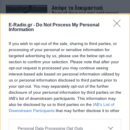
Απόψε τα δοκιμαστικά
δρομολόγια για την επέκταση
του Μετρό Θεσσαλονίκης προς
Καλαμαριά ‑ Τι προβλέπεται για
E-Radio.gr -
Do Not Process My Personal
Information
εισιτήρια
ΣΉΜΕΡΑ
If you wish to opt-out of the sale, sharing to third parties, or
Ο υφυπουργός Υποδομών Νίκος Ταχιάος
processing of your personal or sensitive information for
εξήγησε γιατί τα πρώτα δρομολόγια θα
γίνονται νυχτερινές ώρες χωρίς
targeted advertising by us, please use the below opt-out
επιβάτες, και τι προβλέπεται για
section to confirm your selection. Please note that after your
εισιτήρια και νέες επεκτάσεις.
opt-out request is processed you may continue seeing
ΗΠΑ: 15χρονος με στολή
interest-based ads based on personal information utilized by
κλόουν δολοφόνησε
us or personal information disclosed to third parties prior to
ηλικιωμένο σε στάση
your opt-out. You may separately opt-out of the further
λεωφορείου – Βίντεο του
disclosure of your personal information by third parties on the
δράστη γίνεται viral
IAB’s list of downstream participants. This information may
also be disclosed by us to third parties on the
IAB’s List of
ΣΉΜΕΡΑ
Downstream Participants
that may further disclose it to other
Ο έφηβος δράστης μαχαίρωσε
third parties.
επανειλημμένα τον 78χρονο Τζον Γουέσλι
Αλεν σε στάση λεωφορείου, με
αποτέλεσμα τον θάνατό του, σύμφωνα
Personal Data Processing Opt Outs