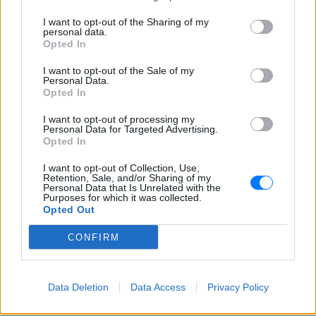
με τις αρχές
I want to opt-out of the Sharing of my
Σέρρες: Συγκλονίζει η
personal data.
κατάθεση του οδηγού –
Opted In
«Κοίταξα να στρίψω αριστερά
για να γλιτώσω, δεν πρόλαβα»
I want to opt-out of the Sale of my
Personal Data.
ΣΉΜΕΡΑ
Opted In
Ο οδηγός του φορτηγού που ενεπλάκη
στη σύγκρουση με το ΙΧ μητέρας και γιου
I want to opt-out of processing my
περιέγραψε πώς έγινε το μοιραίο
Personal Data for Targeted Advertising.
δυστύχημα.
Opted In
I want to opt-out of Collection, Use,
Retention, Sale, and/or Sharing of my
Personal Data that Is Unrelated with the
Purposes for which it was collected.
Opted Out
CONFIRM
ΗΠΑ: Δασκάλα χορού κατηγορείται για
σeξουαλική κακοποίηση δύο ανήλικων
Data Deletion
Data Access
Privacy Policy
μαθητών της