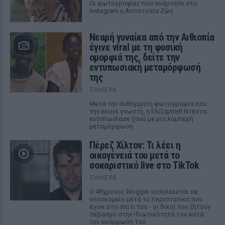
Οι φωτογραφίες που ανάρτησε στο
Instagram η Αποστολία Ζώη
Νεαρή γυναίκα από την Αιθιοπία
έγινε viral με τη φυσική
ομορφιά της, δείτε την
εντυπωσιακή μεταμόρφωσή
της
ΣΉΜΕΡΑ
Μετά την αυθόρμητη φωτογραφία που
την έκανε γνωστή, η Ελίζαμπεθ Ντέστα
εντυπωσίασε ξανά με μια λαμπερή
μεταμόρφωση
Πέρεζ Χίλτον: Τι λέει η
οικογένειά του μετά το
σοκαριστικό live στο TikTok
ΣΉΜΕΡΑ
Ο 48χρονος blogger νοσηλεύεται σε
νοσοκομείο μετά το περιστατικό που
έγινε στο σπίτι του - οι δικοί του ζητούν
σεβασμό στην ιδιωτικότητά του κατά
την ανάρρωσή του