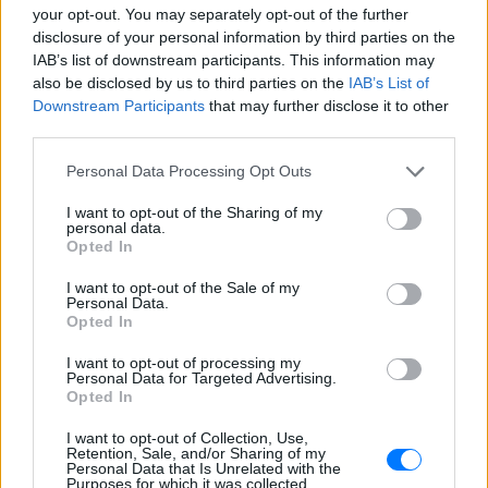
your opt-out. You may separately opt-out of the further
Η τραγουδίστρια περιέγραψε μέσα από
disclosure of your personal information by third parties on the
το Instagram μια εμπειρία που λέει πως
έζησε όταν ο γιος της νοσηλευόταν στο
IAB’s list of downstream participants. This information may
νοσοκομείο της Αρτας.
also be disclosed by us to third parties on the
IAB’s List of
Downstream Participants
that may further disclose it to other
Η Ιωάννα Τούνη δημοσίευσε
υλικό από τις διακοπές της στη
third parties.
Μύκονο: Όσο και αν έχω
Personal Data Processing Opt Outs
ταξιδέψει, αυτός είναι ο
αγαπημένος μου προορισμός
I want to opt-out of the Sharing of my
ΣΉΜΕΡΑ
personal data.
Opted In
Η Instagrammer έδειξε στους
διαδικτυακούς της ακόλουθους εικόνες
I want to opt-out of the Sale of my
από την απόδρασή της
Personal Data.
Opted In
Ο Λάκης Γαβαλάς έκλεισε τα 74
και μοιράστηκε ένα μήνυμα που
I want to opt-out of processing my
συγκίνησε ‑ Τι έγραψε για τη
Personal Data for Targeted Advertising.
ζωή, τους γονείς του και την
Opted In
υγεία του
I want to opt-out of Collection, Use,
ΣΉΜΕΡΑ
Retention, Sale, and/or Sharing of my
Personal Data that Is Unrelated with the
Ο διάσημος σχεδιαστής μόδας
Purposes for which it was collected.