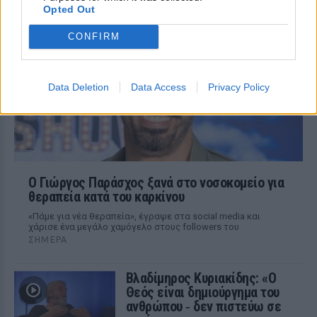
μοιράστηκε ένα συγκινητικό μήνυμα στο
Opted Out
Instagram, μιλώντας για την οικογένειά
του, τη δημιουργικότητά του και τη χαρά
της ζωής.
CONFIRM
Data Deletion
Data Access
Privacy Policy
O Γιώργος Παράσχος ξανά στο νοσοκομείο για
θεραπεία κατά του καρκίνου
«Πάμε για νέα θεραπεία», έγραψε στα social media και
χάρισε ένα μεγάλο χαμόγελο στους followers του
ΣΉΜΕΡΑ
Βλαδίμηρος Κυριακίδης: «Ο
Θεός είναι δημιούργημα του
ανθρώπου ‑ δεν πιστεύω σε