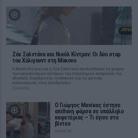
Ζόε Σαλντάνα και Νικόλ Κίντμαν: Οι δύο σταρ
του Χόλιγουντ στη Μύκονο
Η Νικόλ Κίντμαν και η Ζόε Σαλντάνα ακολούθησαν τα χνάρια
των μεγαλύτερων αστέρων του παγκόσμιου σινεμά και της
showbiz, διαλέγοντας τη Μύκονο για τις φετινές
καλοκαιρινές τους αποδράσεις.
ΣΉΜΕΡΑ
Ο Γιώργος Μανίκας έστησε
απίθανη φάρσα σε υπάλληλο
καφετέριας – Τι έγινε στο
βίντεο
ΣΉΜΕΡΑ