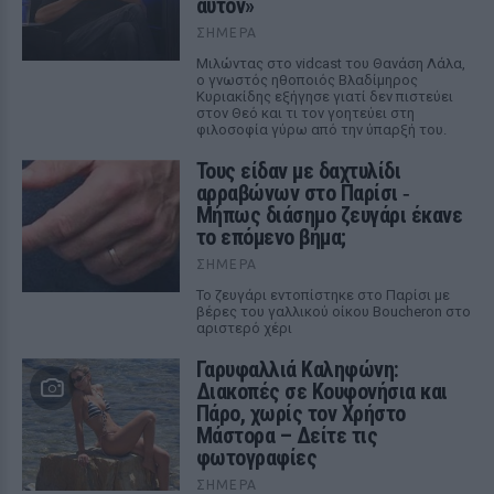
αυτόν»
ΣΉΜΕΡΑ
Μιλώντας στο vidcast του Θανάση Λάλα,
ο γνωστός ηθοποιός Βλαδίμηρος
Κυριακίδης εξήγησε γιατί δεν πιστεύει
στον Θεό και τι τον γοητεύει στη
φιλοσοφία γύρω από την ύπαρξή του.
Τους είδαν με δαχτυλίδι
αρραβώνων στο Παρίσι ‑
Μήπως διάσημο ζευγάρι έκανε
το επόμενο βήμα;
ΣΉΜΕΡΑ
Το ζευγάρι εντοπίστηκε στο Παρίσι με
βέρες του γαλλικού οίκου Boucheron στο
αριστερό χέρι
Γαρυφαλλιά Καληφώνη:
Διακοπές σε Κουφονήσια και
Πάρο, χωρίς τον Χρήστο
Μάστορα – Δείτε τις
φωτογραφίες
ΣΉΜΕΡΑ