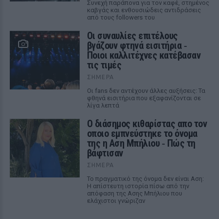
Συνεχή παράπονα για τον καφέ, στημένος
καβγάς και ενθουσιώδεις αντιδράσεις
από τους followers του
Οι συναυλίες επιτέλους
βγάζουν φτηνά εισιτήρια ‑
Ποιοι καλλιτέχνες κατέβασαν
τις τιμές
ΣΉΜΕΡΑ
Οι fans δεν αντέχουν άλλες αυξήσεις: Τα
φθηνά εισιτήρια που εξαφανίζονται σε
λίγα λεπτά
Ο διάσημος κιθαρίστας απο τον
οποιο εμπνεύστηκε το όνομα
της η Αση Μπήλιου ‑ Πώς τη
βάφτισαν
ΣΉΜΕΡΑ
Το πραγματικό της όνομα δεν είναι Αση:
Η απίστευτη ιστορία πίσω από την
απόφαση της Ασης Μπήλιου που
ελάχιστοι γνώριζαν