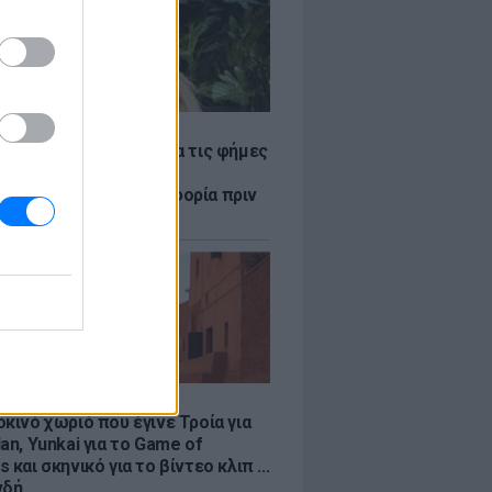
LE
η Βουλγαράκη ξεσπά για τις φήμες
ού με τον Ιωαννίδη:
αυρώστε καμία πληροφορία πριν
ύσετε τη βλακεία σας»
LE
κινό χωριό που έγινε Τροία για
an, Yunkai για το Game of
 και σκηνικό για το βίντεο κλιπ ...
νδή