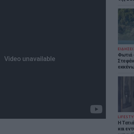
ΕΙΔΗΣΕΙ
Φωτιά 
Στεφάνι
εκκένω
LIFESTY
Η Τατι
και εν