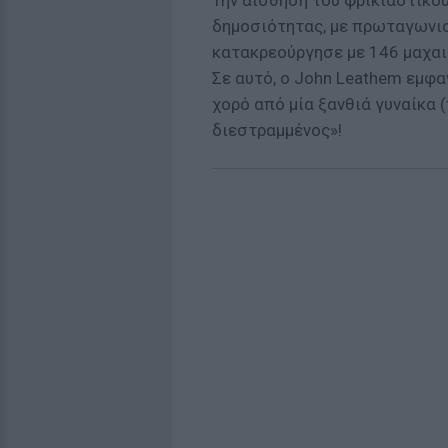
Την αίσθηση του φρικιαστικού
δημοσιότητας, με πρωταγωνισ
κατακρεούργησε με 146 μαχαιρ
Σε αυτό, ο John Leathem εμφα
χορό από μία ξανθιά γυναίκα 
διεστραμμένος»!