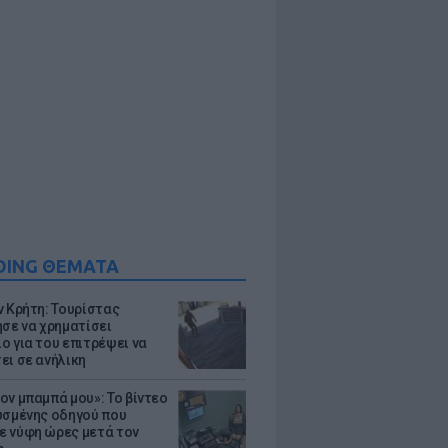
DING ΘΕΜΑΤΑ
ν Κρήτη: Τουρίστας
ησε να χρηματίσει
ο για του επιτρέψει να
ει σε ανήλικη
ον μπαμπά μου»: Το βίντεο
υσμένης οδηγού που
 νύφη ώρες μετά τον