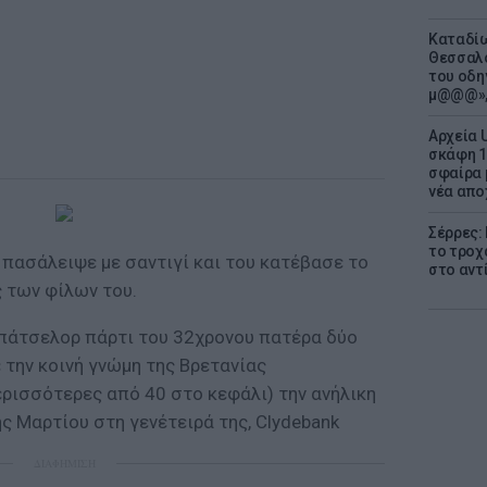
Καταδίω
Θεσσαλο
του οδη
μ@@@»,
Αρχεία 
σκάφη 1
σφαίρα 
νέα απο
Σέρρες:
το τροχ
 πασάλειψε με σαντιγί και του κατέβασε το
στο αντ
 των φίλων του.
 μπάτσελορ πάρτι του 32χρονου πατέρα δύο
 την κοινή γνώμη της Βρετανίας
ρισσότερες από 40 στο κεφάλι) την ανήλικη
ης Μαρτίου στη γενέτειρά της, Clydebank
ΔΙΑΦΗΜΙΣΗ