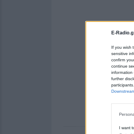
E-Radio.g
If you wish 
sensitive in
confirm you
continue se
information 
further disc
participants
Downstream 
Persona
I want t