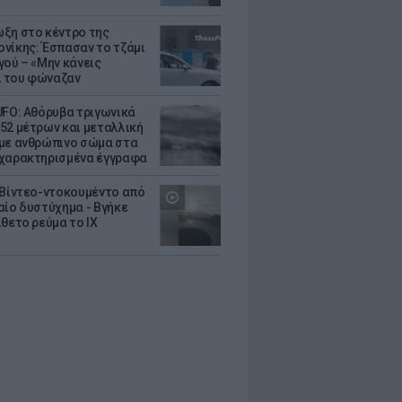
ξη στο κέντρο της
νίκης: Έσπασαν το τζάμι
γού – «Μην κάνεις
 του φώναζαν
UFO: Αθόρυβα τριγωνικά
52 μέτρων και μεταλλική
με ανθρώπινο σώμα στα
χαρακτηρισμένα έγγραφα
 Βίντεο-ντοκουμέντο από
αίο δυστύχημα - Βγήκε
ίθετο ρεύμα το ΙΧ