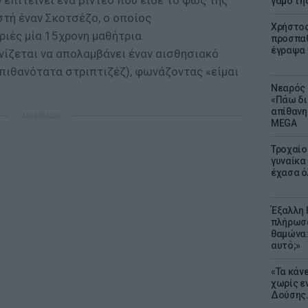
 επιτείνει ένα βίντεο που είδε το φως της
γάμο τη
τή έναν Σκοτσέζο, ο οποίος
Χρήστος
ιές μία 15χρονη μαθήτρια.
προσπαθ
έγραψα τ
νίζεται να απολαμβάνει έναν αισθησιακό
(πιθανότατα στριπτιζέζ), φωνάζοντας «είμαι
Νεαρός 
«Πάω δι
απίθανη
ΔΙΑΦΗΜΙΣΗ
MEGA
Τροχαίο
γυναίκα 
έχασα ό
Έξαλλη 
πλήρωσε
θαμώνα:
αυτό;»
«Τα κάν
χωρίς ε
Δούσης.