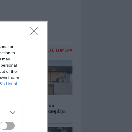
sonal or
ΔΙΑΒΑΣΤΕ ΣΗΜΕΡΑ
ection to
ou may
 personal
out of the
 downstream
B’s List of
Σ
λαστική: Καινοτομία που
ομεί ενέργεια και αναβαθμίζει
ιότητα ζωής