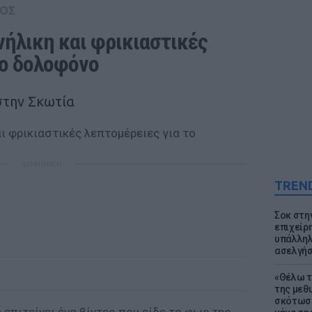
ΟΣ
νήλικη και φρικιαστικές 
το δολοφόνο
στην Σκωτία
ΔΙΑΦΗΜΙΣΗ
TREN
Σοκ στη
επιχείρ
υπάλληλ
ασελγήσ
«Θέλω τ
της μεθ
σκότωσε