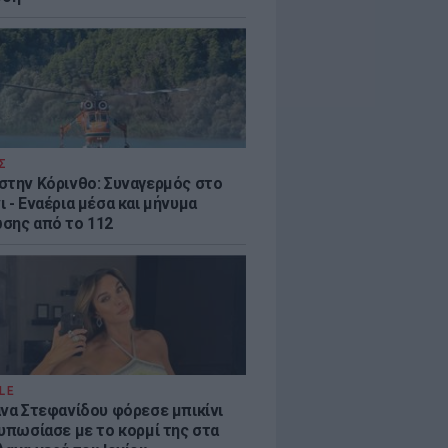
Σ
στην Κόρινθο: Συναγερμός στο
 - Εναέρια μέσα και μήνυμα
σης από το 112
LE
άνα Στεφανίδου φόρεσε μπικίνι
τυπωσίασε με το κορμί της στα