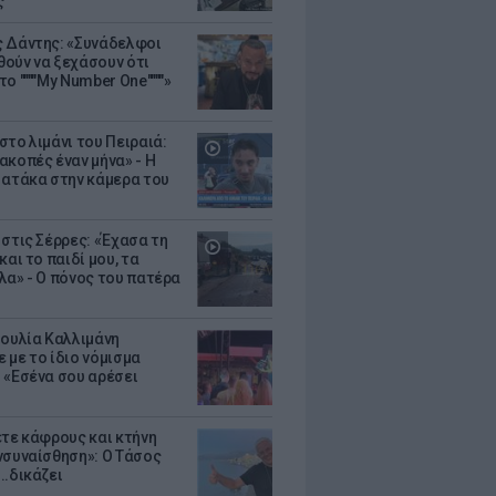
ς
 Δάντης: «Συνάδελφοι
ούν να ξεχάσουν ότι
ο """"My Number One""""»
στο λιμάνι του Πειραιά:
ακοπές έναν μήνα» - Η
 ατάκα στην κάμερα του
 στις Σέρρες: «Έχασα τη
και το παιδί μου, τα
λα» - Ο πόνος του πατέρα
Ιουλία Καλλιμάνη
 με το ίδιο νόμισμα
 «Εσένα σου αρέσει
ετε κάφρους και κτήνη
νσυναίσθηση»: Ο Τάσος
..δικάζει