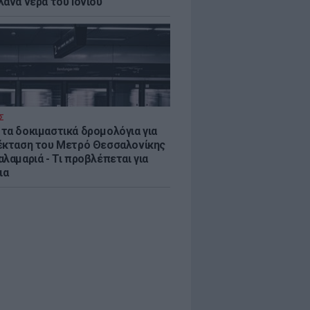
λανα νερά του Ιονίου
Σ
τα δοκιμαστικά δρομολόγια για
έκταση του Μετρό Θεσσαλονίκης
λαμαριά - Τι προβλέπεται για
ια