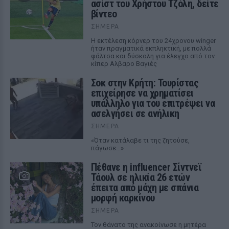
ασίστ του Χρήστου Τζόλη, δείτε
βίντεο
ΣΉΜΕΡΑ
Η εκτέλεση κόρνερ του 24χρονου winger
ήταν πραγματικά εκπληκτική, με πολλά
φάλτσα και δύσκολη για έλεγχο από τον
κίπερ Αλβαρο Βαγιές
Σοκ στην Κρήτη: Τουρίστας
επιχείρησε να χρηματίσει
υπάλληλο για του επιτρέψει να
ασελγήσει σε ανήλικη
ΣΉΜΕΡΑ
«Όταν κατάλαβε τι της ζητούσε,
πάγωσε...»
Πέθανε η influencer Σίντνεϊ
Τάουλ σε ηλικία 26 ετών
έπειτα από μάχη με σπάνια
μορφή καρκίνου
ΣΉΜΕΡΑ
Τον θάνατο της ανακοίνωσε η μητέρα