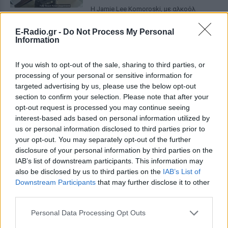
Η Jamie Lee Komoroski, με αλκοόλ
τριπλάσιο του νόμιμου ορίου, έπεσε
πάνω στο golf cart των νεόνυμφων στο
E-Radio.gr -
Do Not Process My Personal
Folly Beach - τώρα νέο υλικό από το
Information
αστυνομικό τμήμα αποκαλύπτει τη
συμπεριφορά της λίγο μετά τη μοιραία
σύγκρουση
If you wish to opt-out of the sale, sharing to third parties, or
Τροχαίο στις Σέρρες: «Έχασα τη
processing of your personal or sensitive information for
γυναίκα και το παιδί μου, τα
targeted advertising by us, please use the below opt-out
έχασα όλα» ‑ Ο πόνος του
section to confirm your selection. Please note that after your
πατέρα
opt-out request is processed you may continue seeing
ΣΉΜΕΡΑ
interest-based ads based on personal information utilized by
us or personal information disclosed to third parties prior to
Μητέρα 43 ετών και ο 21χρονος γιος της
σκοτώθηκαν σε μετωπική σύγκρουση με
your opt-out. You may separately opt-out of the further
φορτηγό στην επαρχιακή οδό Αμφίπολης
disclosure of your personal information by third parties on the
– Δράμας, κοντά στην Παλαιοκώμη.
IAB’s list of downstream participants. This information may
Καταδίωξη στο κέντρο της
also be disclosed by us to third parties on the
IAB’s List of
Θεσσαλονίκης: Έσπασαν το
Downstream Participants
that may further disclose it to other
τζάμι του οδηγού – «Μην κάνεις
third parties.
μ@@@», του φώναζαν
Personal Data Processing Opt Outs
ΣΉΜΕΡΑ