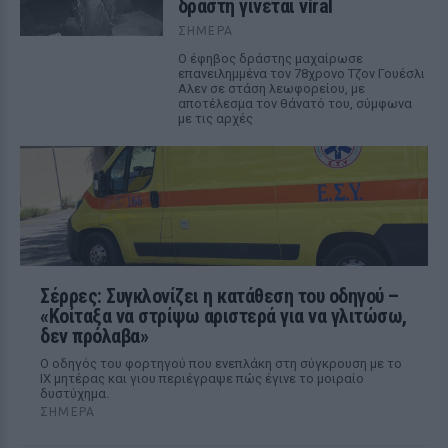
δράστη γίνεται viral
ΣΉΜΕΡΑ
Ο έφηβος δράστης μαχαίρωσε
επανειλημμένα τον 78χρονο Τζον Γουέσλι
Αλεν σε στάση λεωφορείου, με
αποτέλεσμα τον θάνατό του, σύμφωνα
με τις αρχές
Σέρρες: Συγκλονίζει η κατάθεση του οδηγού –
«Κοίταξα να στρίψω αριστερά για να γλιτώσω,
δεν πρόλαβα»
Ο οδηγός του φορτηγού που ενεπλάκη στη σύγκρουση με το
ΙΧ μητέρας και γιου περιέγραψε πώς έγινε το μοιραίο
δυστύχημα.
ΣΉΜΕΡΑ