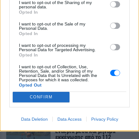
Εξαιτίας των υψηλών ταχυτήτων το
I want to opt-out of the Sharing of my
λευκό όχημα έχασε τον έλεγχο και
personal data.
καρφώθηκε πάνω σε κολονάκια.
Opted In
I want to opt-out of the Sale of my
Personal Data.
Opted In
I want to opt-out of processing my
Personal Data for Targeted Advertising.
Opted In
Αρχεία UFO: Αθόρυβα τριγωνικά σκάφη 152
μέτρων και μεταλλική σφαίρα με ανθρώπινο
I want to opt-out of Collection, Use,
Retention, Sale, and/or Sharing of my
σώμα στα νέα αποχαρακτηρισμένα έγγραφα
Personal Data that Is Unrelated with the
Purposes for which it was collected.
Η κυβέρνηση Τραμπ δημοσίευσε την 5η παρτίδα
Opted Out
αποχαρακτηρισμένων αρχείων με αναφορές στρατιωτικών
πιλότων, μαρτύρων και αναλύσεων του FBI για ανεξήγητα
εναέρια φαινόμενα σε ΗΠΑ, Βραζιλία και Αφγανιστάν.
CONFIRM
ΣΉΜΕΡΑ
Φωτιά στην Κόρινθο:
Data Deletion
Data Access
Privacy Policy
Συναγερμός στο Στεφάνι ‑
Εναέρια μέσα και μήνυμα
εκκένωσης από το 112