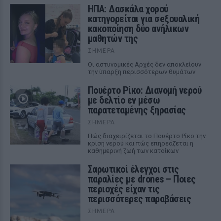
ΗΠΑ: Δασκάλα χορού
κατηγορείται για σeξουαλική
κακοποίηση δύο ανήλικων
μαθητών της
ΣΉΜΕΡΑ
Οι αστυνομικές Αρχές δεν αποκλείουν
την ύπαρξη περισσότερων θυμάτων
Πουέρτο Ρίκο: Διανομή νερού
με δελτίο εν μέσω
παρατεταμένης ξηρασίας
ΣΉΜΕΡΑ
Πώς διαχειρίζεται το Πουέρτο Ρίκο την
κρίση νερού και πώς επηρεάζεται η
καθημερινή ζωή των κατοίκων
Σαρωτικοί έλεγχοι στις
παραλίες με drones – Ποιες
περιοχές είχαν τις
περισσότερες παραβάσεις
ΣΉΜΕΡΑ