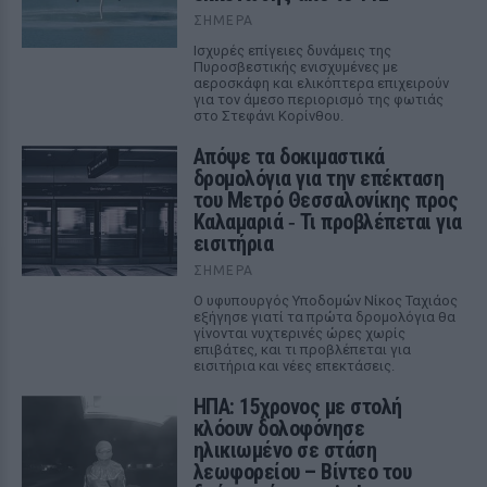
ΣΉΜΕΡΑ
Ισχυρές επίγειες δυνάμεις της
Πυροσβεστικής ενισχυμένες με
αεροσκάφη και ελικόπτερα επιχειρούν
για τον άμεσο περιορισμό της φωτιάς
στο Στεφάνι Κορίνθου.
Απόψε τα δοκιμαστικά
δρομολόγια για την επέκταση
του Μετρό Θεσσαλονίκης προς
Καλαμαριά ‑ Τι προβλέπεται για
εισιτήρια
ΣΉΜΕΡΑ
Ο υφυπουργός Υποδομών Νίκος Ταχιάος
εξήγησε γιατί τα πρώτα δρομολόγια θα
γίνονται νυχτερινές ώρες χωρίς
επιβάτες, και τι προβλέπεται για
εισιτήρια και νέες επεκτάσεις.
ΗΠΑ: 15χρονος με στολή
κλόουν δολοφόνησε
ηλικιωμένο σε στάση
λεωφορείου – Βίντεο του