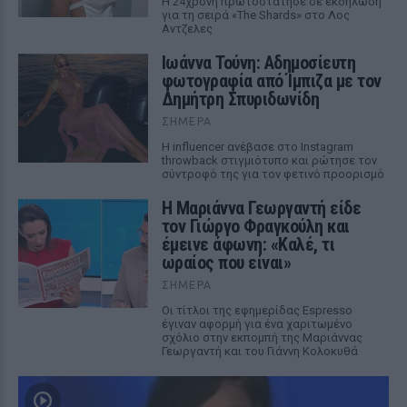
Η 24χρονη πρωτοστάτησε σε εκδήλωση
για τη σειρά «The Shards» στο Λος
Αντζελες
Ιωάννα Τούνη: Αδημοσίευτη
φωτογραφία από Ίμπιζα με τον
Δημήτρη Σπυριδωνίδη
ΣΉΜΕΡΑ
Η influencer ανέβασε στο Instagram
throwback στιγμιότυπο και ρώτησε τον
σύντροφό της για τον φετινό προορισμό
Η Μαριάννα Γεωργαντή είδε
τον Γιώργο Φραγκούλη και
έμεινε άφωνη: «Καλέ, τι
ωραίος που είναι»
ΣΉΜΕΡΑ
Οι τίτλοι της εφημερίδας Espresso
έγιναν αφορμή για ένα χαριτωμένο
σχόλιο στην εκπομπή της Μαριάννας
Γεωργαντή και του Γιάννη Κολοκυθά