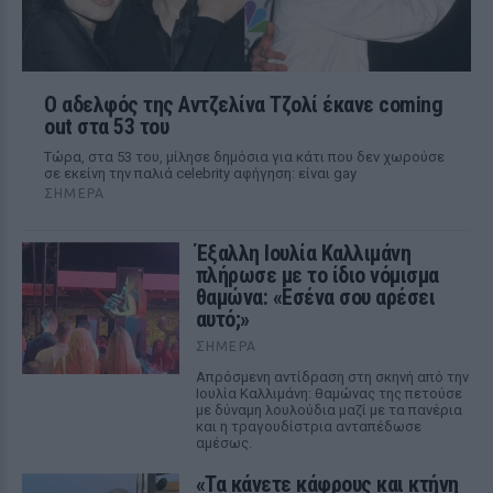
Ο αδελφός της Αντζελίνα Τζολί έκανε coming
out στα 53 του
Τώρα, στα 53 του, μίλησε δημόσια για κάτι που δεν χωρούσε
σε εκείνη την παλιά celebrity αφήγηση: είναι gay
ΣΉΜΕΡΑ
Έξαλλη Ιουλία Καλλιμάνη
πλήρωσε με το ίδιο νόμισμα
θαμώνα: «Εσένα σου αρέσει
αυτό;»
ΣΉΜΕΡΑ
Απρόσμενη αντίδραση στη σκηνή από την
Ιουλία Καλλιμάνη: θαμώνας της πετούσε
με δύναμη λουλούδια μαζί με τα πανέρια
και η τραγουδίστρια ανταπέδωσε
αμέσως.
«Τα κάνετε κάφρους και κτήνη