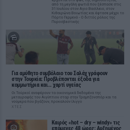
από τη μεγάλη φωτιά που ξέσπασε στις
31 Ιουλίου στον Αγιο Βασίλειο, στον
Κιθαιρώνα Βοιωτίας και έφτασε μέχρι το
Πόρτο Γερμενό - Ο διττός ρόλος της
Πυροσβεστικής
Για αμύθητο συμβόλαιο του Σαλάχ γράφουν
στην Τουρκία: Προβλέπονται έξοδα για
κομμωτήρια και... χαρτί υγείας
Οι Τούρκοί αναφέρουν τα οικονομικά δεδομένα της
μεταγραφής του Αιγύπτιου σταρ στην Τραμπζονσπόρ και τα
νούμερα που βγάζουν, προκαλούν ίλιγγο
ΧΤΕΣ
Καιρός «hot – dry – windy» τις
επόμενες 48 ώρες: Αυξημένος