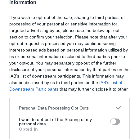
Information
Εξώστη και παρέα με τον Ρένο Χαραλαμπίδη
προβάλουν την μποέμικη ταινία "Φτηνά Τσιγάρα",
If you wish to opt-out of the sale, sharing to third parties, or
αποχαιρετώντας το καλοκαίρι. Μετά την προβολή
processing of your personal or sensitive information for
της ταινίας, θα υπάρξει συζήτηση και φιλοσοφίες
targeted advertising by us, please use the below opt-out
με τον ηθοποιό και σκηνοθέτη της ταινίας,
section to confirm your selection. Please note that after your
Ρ.Χαραλαμπίδη. Την Κυριακή 25 Σεπτέμβρη στις
opt-out request is processed you may continue seeing
interest-based ads based on personal information utilized by
21.00, στον πολυχώρο WE (Λεωφ. 3ης Σεπτεμβρίου
us or personal information disclosed to third parties prior to
με Λαμπράκη)
your opt-out. You may separately opt-out of the further
disclosure of your personal information by third parties on the
ΔΙΑΦΗΜΙΣΗ
IAB’s list of downstream participants. This information may
also be disclosed by us to third parties on the
IAB’s List of
Downstream Participants
that may further disclose it to other
third parties.
Personal Data Processing Opt Outs
I want to opt-out of the Sharing of my
personal data.
Opted In