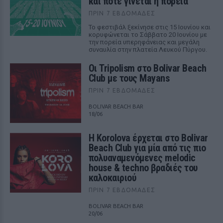
και πότε γίνεται η πορεία
ΠΡΙΝ 7 ΕΒΔΟΜΆΔΕΣ
Το φεστιβάλ ξεκίνησε στις 15 Ιουνίου και
κορυφώνεται το Σάββατο 20 Ιουνίου με
την πορεία υπερηφάνειας και μεγάλη
συναυλία στην πλατεία Λευκού Πύργου.
Οι Tripolism στο Bolivar Beach
Club με τους Mayans
ΠΡΙΝ 7 ΕΒΔΟΜΆΔΕΣ
BOLIVAR BEACH BAR
18/06
Η Korolova έρχεται στο Bolivar
Beach Club για μία από τις πιο
πολυαναμενόμενες melodic
house & techno βραδιές του
καλοκαιριού
ΠΡΙΝ 7 ΕΒΔΟΜΆΔΕΣ
BOLIVAR BEACH BAR
20/06