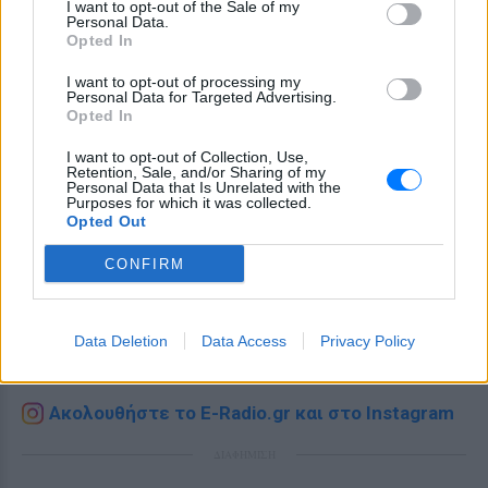
I want to opt-out of the Sale of my
Personal Data.
Opted In
I want to opt-out of processing my
Personal Data for Targeted Advertising.
Opted In
I want to opt-out of Collection, Use,
Retention, Sale, and/or Sharing of my
Personal Data that Is Unrelated with the
Purposes for which it was collected.
Opted Out
Ακολουθήστε το E-Radio.gr στο
Google News
CONFIRM
και μάθετε πρώτοι
τα πιο hot νέα
.
Εσύ μπήκες στο E-Daily.gr; Τα νέα της ημέρας
Data Deletion
Data Access
Privacy Policy
και ότι σου κάνει κλικ!
Ακολουθήστε το E-Radio.gr και στο Instagram
ΔΙΑΦΗΜΙΣΗ