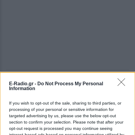
ΔΕΙΤΕ ΕΠΙΣΗΣ
E-Radio.gr -
Do Not Process My Personal
Information
ΣΤΗΝ ΙΔΙΑ ΚΑΤΗΓΟΡΙΑ
If you wish to opt-out of the sale, sharing to third parties, or
processing of your personal or sensitive information for
Ηθοποιός του Χάρι Πότερ
targeted advertising by us, please use the below opt-out
άνοιξε OnlyFans και κερδίζει
section to confirm your selection. Please note that after your
περισσότερα απ` όσα σε όλη
opt-out request is processed you may continue seeing
της την καριέρα στην
interest-based ads based on personal information utilized by