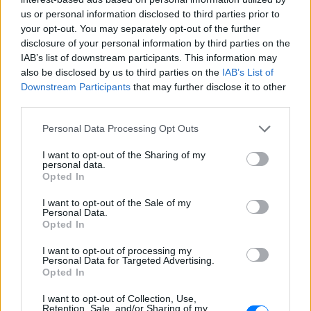
υποκριτική
us or personal information disclosed to third parties prior to
ΣΉΜΕΡΑ
your opt-out. You may separately opt-out of the further
Η Τζέσι Κέιβ, που υποδυόταν τη
disclosure of your personal information by third parties on the
Λάβεντερ Μπράουν, αποκάλυψε ότι την
IAB’s list of downstream participants. This information may
πρώτη μέρα στην πλατφόρμα εισέπραξε
17.500 ευρώ
also be disclosed by us to third parties on the
IAB’s List of
Downstream Participants
that may further disclose it to other
Μπρίτνεϊ Σπίαρς: Το μπότοξ
third parties.
που την «κατέστρεψε» και η
προειδοποίηση στις γυναίκες
Personal Data Processing Opt Outs
ΣΉΜΕΡΑ
I want to opt-out of the Sharing of my
Η ποπ σταρ μοιράστηκε την άσχημη
personal data.
εμπειρία της σε βίντεο στο Instagram,
Opted In
εξηγώντας ότι η πτώση βλεφάρου που
υπέστη κράτησε περίπου τέσσερις
εβδομάδες.
I want to opt-out of the Sale of my
Personal Data.
Opted In
Χέιλι Μπίμπερ: Η τολμηρή
στιγμή που έγινε viral από το
I want to opt-out of processing my
ροζ πάρτι της Κάιλι Τζένερ
Personal Data for Targeted Advertising.
Opted In
ΣΉΜΕΡΑ
Η ιδρύτρια της Rhode διασκέδασε άνευ
I want to opt-out of Collection, Use,
ορίων στη γενέθλια γιορτή της親ής της
Retention, Sale, and/or Sharing of my