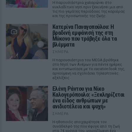
Η παρουσιάστρια χαλαρώνει στο
κυκλαδίτικο νησί πριν ξεκινήσει μια από
τις πιο γεμάτες περιόδους της καριέρας
και της προσωπικής της ζωής.
Κατερίνα Παναγοπούλου: Η
βραδινή εμφάνισή της στη
Μύκονο που τράβηξε όλα τα
βλέμματα
ΣΉΜΕΡΑ
Η παρουσιάστρια του MEGA βρέθηκε
στο Νησί των Ανέμων για πέντε ημέρες
και εντυπωσίασε με το vacation look της,
αρνούμενη να σχολιάσει τηλεοπτικές
εξελίξεις.
Ελένη Ράντου για Νίκο
Καλογερόπουλο: «Ξεκληρίζεται
ένα είδος ανθρώπων με
ανιδιοτέλεια και ψυχή»
ΣΉΜΕΡΑ
Η ηθοποιός αποχαιρέτησε τον
συνάδελφό της που έφυγε από τη ζωή
στα 74 χρόνια του, μοιραζόμενη ένα