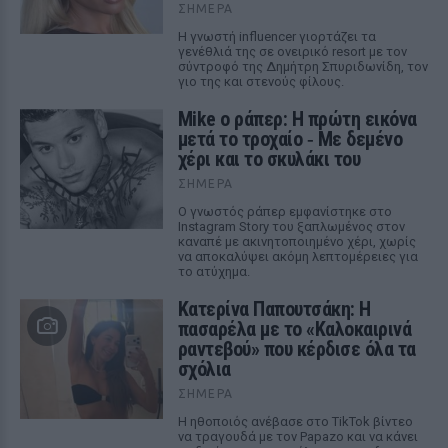
ΣΉΜΕΡΑ
Η γνωστή influencer γιορτάζει τα
γενέθλιά της σε ονειρικό resort με τον
σύντροφό της Δημήτρη Σπυριδωνίδη, τον
γιο της και στενούς φίλους.
Mike ο ράπερ: Η πρώτη εικόνα
μετά το τροχαίο ‑ Με δεμένο
χέρι και το σκυλάκι του
ΣΉΜΕΡΑ
Ο γνωστός ράπερ εμφανίστηκε στο
Instagram Story του ξαπλωμένος στον
καναπέ με ακινητοποιημένο χέρι, χωρίς
να αποκαλύψει ακόμη λεπτομέρειες για
το ατύχημα.
Κατερίνα Παπουτσάκη: Η
πασαρέλα με το «Καλοκαιρινά
ραντεβού» που κέρδισε όλα τα
σχόλια
ΣΉΜΕΡΑ
Η ηθοποιός ανέβασε στο TikTok βίντεο
να τραγουδά με τον Papazo και να κάνει