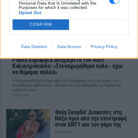
φίλης στο Μπέβερλι Χιλς, σε ένα πάρτι
Personal Data that Is Unrelated with the
που δεν πέρασε απαρατήρητο.
Purposes for which it was collected.
Opted Out
CONFIRM
Data Deletion
Data Access
Privacy Policy
Ρούλα Κορομηλά αποχαιρετά τον Νίκο
Καλογερόπουλο: «Στεναχωρήθηκα πολύ ‑ έχω
να θυμάμαι πολλά»
Η παρουσιάστρια έγραψε στο Instagram για τον χαμό του
σπουδαίου ηθοποιού, τονίζοντας ότι θαύμαζε το τεράστιο
ταλέντο του.
ΣΉΜΕΡΑ
Φαίη Σκορδά: Διακοπές στη
Νάξο πριν από την επιστροφή
στον ΑΝΤ1 και τον γάμο της
ΣΉΜΕΡΑ