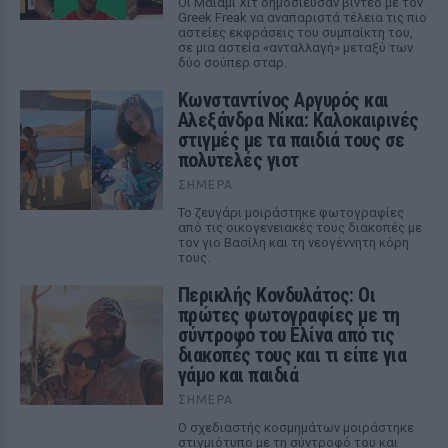
Οι Μαϊάμι Χιτ δημοσίευσαν βίντεο με τον
Greek Freak να αναπαριστά τέλεια τις πιο
αστείες εκφράσεις του συμπαίκτη του,
σε μια αστεία «ανταλλαγή» μεταξύ των
δύο σούπερ σταρ.
Κωνσταντίνος Αργυρός και
Αλεξάνδρα Νίκα: Καλοκαιρινές
στιγμές με τα παιδιά τους σε
πολυτελές γιοτ
ΣΉΜΕΡΑ
Το ζευγάρι μοιράστηκε φωτογραφίες
από τις οικογενειακές τους διακοπές με
τον γιο Βασίλη και τη νεογέννητη κόρη
τους.
Περικλής Κονδυλάτος: Οι
πρώτες φωτογραφίες με τη
σύντροφό του Ελίνα από τις
διακοπές τους και τι είπε για
γάμο και παιδιά
ΣΉΜΕΡΑ
Ο σχεδιαστής κοσμημάτων μοιράστηκε
στιγμιότυπο με τη σύντροφό του και