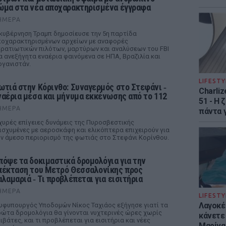
ώμα στα νέα αποχαρακτηρισμένα έγγραφα
ΉΜΕΡΑ
κυβέρνηση Τραμπ δημοσίευσε την 5η παρτίδα
οχαρακτηρισμένων αρχείων με αναφορές
ρατιωτικών πιλότων, μαρτύρων και αναλύσεων του FBI
α ανεξήγητα εναέρια φαινόμενα σε ΗΠΑ, Βραζιλία και
γανιστάν.
LIFESTY
ωτιά στην Κόρινθο: Συναγερμός στο Στεφάνι ‑
Charliz
ναέρια μέσα και μήνυμα εκκένωσης από το 112
51 - H 
ΉΜΕΡΑ
πάντα γ
χυρές επίγειες δυνάμεις της Πυροσβεστικής
ισχυμένες με αεροσκάφη και ελικόπτερα επιχειρούν για
ν άμεσο περιορισμό της φωτιάς στο Στεφάνι Κορίνθου.
πόψε τα δοκιμαστικά δρομολόγια για την
πέκταση του Μετρό Θεσσαλονίκης προς
αλαμαριά ‑ Τι προβλέπεται για εισιτήρια
ΉΜΕΡΑ
LIFESTY
Λαγοκέ
υφυπουργός Υποδομών Νίκος Ταχιάος εξήγησε γιατί τα
ώτα δρομολόγια θα γίνονται νυχτερινές ώρες χωρίς
κάνετε 
ιβάτες, και τι προβλέπεται για εισιτήρια και νέες
Μαρίνα