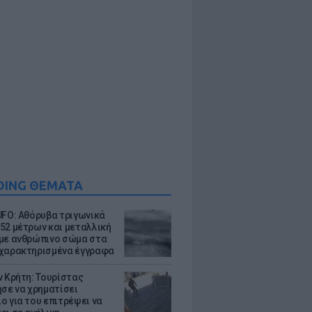
DING ΘΕΜΑΤΑ
UFO: Αθόρυβα τριγωνικά
52 μέτρων και μεταλλική
με ανθρώπινο σώμα στα
χαρακτηρισμένα έγγραφα
ν Κρήτη: Τουρίστας
ησε να χρηματίσει
ο για του επιτρέψει να