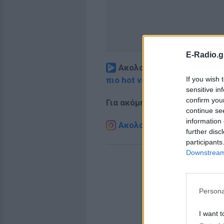
E-Radio.g
Ακολουθήστε το E-Radio.
If you wish 
πιο hot νέα
.
sensitive in
confirm you
Για ακόμη περισσότερα
νέα
,
continue se
information 
Ακολουθήστε το E-Radio.g
further disc
participants
Downstream 
Persona
I want t