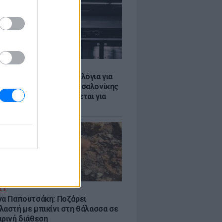
Σ
τα δοκιμαστικά δρομολόγια για
έκταση του Μετρό Θεσσαλονίκης
λαμαριά - Τι προβλέπεται για
ια
LE
να Παπουτσάκη: Ποζάρει
λαστή με μπικίνι στη θάλασσα σε
ιρινή διάθεση