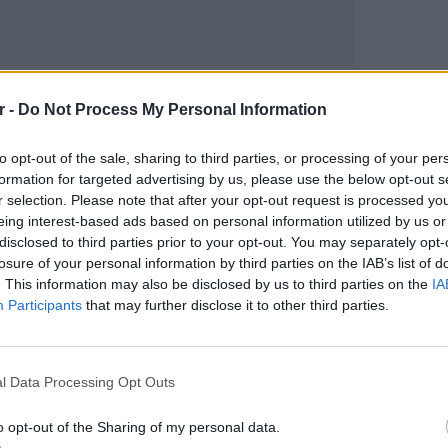
r -
Do Not Process My Personal Information
gr στο
Google News
και μάθετε πρώτοι
τα
to opt-out of the sale, sharing to third parties, or processing of your per
formation for targeted advertising by us, please use the below opt-out s
r selection. Please note that after your opt-out request is processed y
 μπείτε στην
ροή ειδήσεων
του E-Daily.gr
eing interest-based ads based on personal information utilized by us or
disclosed to third parties prior to your opt-out. You may separately opt-
r και στο Instagram
losure of your personal information by third parties on the IAB’s list of
. This information may also be disclosed by us to third parties on the
IA
ΔΙΑΦΗΜΙΣΗ
Participants
that may further disclose it to other third parties.
LIFESTY
Η Τατι
l Data Processing Opt Outs
και εν
καταγά
o opt-out of the Sharing of my personal data.