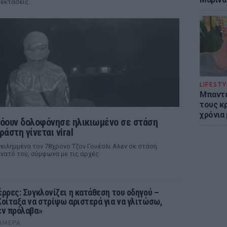
εκτάσεις.
LIFESTY
Μπαντέ
τους κ
χρόνια
λόουν δολοφόνησε ηλικιωμένο σε στάση
άστη γίνεται viral
ιλημμένα τον 78χρονο Τζον Γουέσλι Αλεν σε στάση
νατό του, σύμφωνα με τις αρχές
έρρες: Συγκλονίζει η κατάθεση του οδηγού –
Κοίταξα να στρίψω αριστερά για να γλιτώσω,
εν πρόλαβα»
ΉΜΕΡΑ