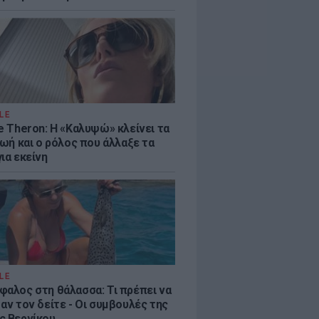
LE
e Theron: Η «Καλυψώ» κλείνει τα
ζωή και ο ρόλος που άλλαξε τα
ια εκείνη
LE
φαλος στη θάλασσα: Τι πρέπει να
αν τον δείτε - Οι συμβουλές της
ς Βερνίκου