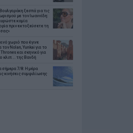
 Βουλγαράκη ξεσπά για τις
ωρισμού με τον Ιωαννίδη:
υρώστε καμία
ρία πριν εκτοξεύσετε τη
 σας»
κινό χωριό που έγινε
α τον Nolan, Yunkai για το
Thrones και σκηνικό για
ο κλιπ ... της Βανδή
 σήμερα 7/8: Η μέρα
τις κινήσεις συμφιλίωσης