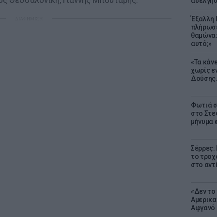
ος Θεσσαλονίκη, Γιάννης Μπουτάρης.
ασελγήσ
ΔΙΑΦΗΜΙΣΗ
Έξαλλη 
πλήρωσε
θαμώνα:
αυτό;»
«Τα κάν
χωρίς ε
Δούσης.
Φωτιά σ
στο Στεφ
μήνυμα 
Σέρρες:
το τροχ
στο αντ
«Δεν το 
Αμερικα
Αφγανό 