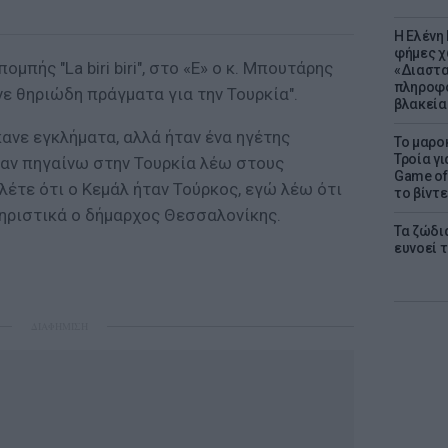
Η Ελένη
φήμες χ
μπής "La biri biri", στο «E» ο κ. Μπουτάρης
«Διαστα
πληροφο
ε θηριώδη πράγματα για την Τουρκία".
βλακεία
κανε εγκλήματα, αλλά ήταν ένα ηγέτης
Το μαρο
Τροία γι
ταν πηγαίνω στην Τουρκία λέω στους
Game of 
 λέτε ότι ο Κεμάλ ήταν Τούρκος, εγώ λέω ότι
το βίντε
τηριστικά ο δήμαρχος Θεσσαλονίκης.
Τα ζώδια
ευνοεί 
ΔΙΑΦΗΜΙΣΗ