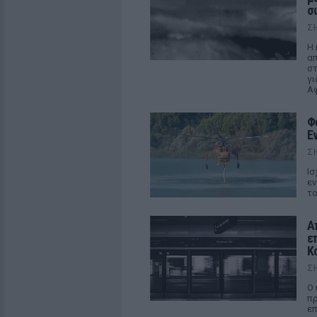
σ
Σ
Η 
απ
στ
γι
Αφ
Φ
Ε
Σ
Ισ
εν
το
Α
ε
Κ
Σ
Ο 
πρ
επ