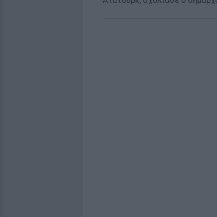
Ατατούρκ, σχολίασε ο δήμαρχ