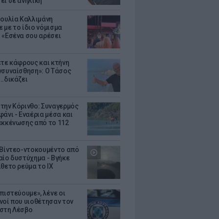
ει σε ανήλικη
Ιουλία Καλλιμάνη
 με το ίδιο νόμισμα
 «Εσένα σου αρέσει
ετε κάφρους και κτήνη
νσυναίσθηση»: Ο Τάσος
..δικάζει
την Κόρινθο: Συναγερμός
άνι - Εναέρια μέσα και
εκκένωσης από το 112
 Βίντεο-ντοκουμέντο από
αίο δυστύχημα - Βγήκε
ίθετο ρεύμα το ΙΧ
πιστεύουμε», λένε οι
νοί που υιοθέτησαν τον
στη Λέσβο