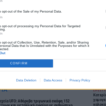
In
o opt-out of the Sale of my Personal Data.
In
to opt-out of processing my Personal Data for Targeted
ing.
ΕΙΔΗΣΕΙ
In
Απόψε 
την επ
o opt-out of Collection, Use, Retention, Sale, and/or Sharing
ersonal Data that Is Unrelated with the Purposes for which it
προς Κα
lected.
εισιτήρ
Out
CONFIRM
Data Deletion
Data Access
Privacy Policy
ΡΙΑ
LIFESTY
Κατερί
χαμογε
ρχεία UFO: Αθόρυβα τριγωνικά σκάφη 152
καλοκα
έτρων και μεταλλική σφαίρα με ανθρώπινο