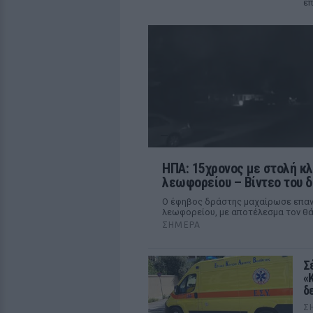
επ
ΗΠΑ: 15χρονος με στολή κ
λεωφορείου – Βίντεο του δρ
Ο έφηβος δράστης μαχαίρωσε επανε
λεωφορείου, με αποτέλεσμα τον θά
ΣΉΜΕΡΑ
Σ
«
δ
Σ