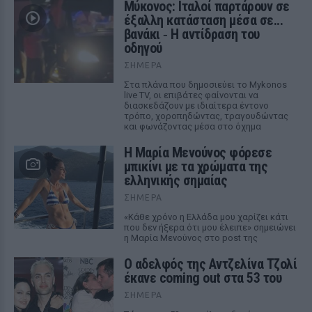
Μύκονος: Ιταλοί παρτάρουν σε
έξαλλη κατάσταση μέσα σε...
βανάκι ‑ Η αντίδραση του
οδηγού
ΣΉΜΕΡΑ
Στα πλάνα που δημοσιεύει το Mykonos
live TV, οι επιβάτες φαίνονται να
διασκεδάζουν με ιδιαίτερα έντονο
τρόπο, χοροπηδώντας, τραγουδώντας
και φωνάζοντας μέσα στο όχημα
Η Μαρία Μενούνος φόρεσε
μπικίνι με τα χρώματα της
ελληνικής σημαίας
ΣΉΜΕΡΑ
«Κάθε χρόνο η Ελλάδα μου χαρίζει κάτι
που δεν ήξερα ότι μου έλειπε» σημειώνει
η Μαρία Μενούνος στο post της
Ο αδελφός της Αντζελίνα Τζολί
έκανε coming out στα 53 του
ΣΉΜΕΡΑ