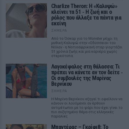
Charlize Theron: Η «Καλυψώ»
κλείνει τα 51 ‑ H ζωή και ο
ρόλος που άλλαξε τα πάντα για
εκείνη
ΣΉΜΕΡΑ
Από το Όσκαρ για το Monster μέχρι τη
μυθική Καλυψώ στην «Οδύσσεια» του
Νόλαν - η Νοτιοαφρικανή σταρ γιορτάζει
51 χρόνια ζωής και μια καριέρα χωρίς
στερεότυπα.
Λαγοκέφαλος στη θάλασσα: Τι
πρέπει να κάνετε αν τον δείτε ‑
Οι συμβουλές της Μαρίνας
Βερνίκου
ΣΉΜΕΡΑ
Η Μαρίνα Βερνίκου εξηγεί τι οφείλουν να
κάνουν οι λουόμενοι αν έρθουν
αντιμέτωποι με το ψάρι που έχει γίνει το
πιο συζητημένο θέμα στις ελληνικές
παραλίες
Μπαντέρας – Γκρίφιθ: Το