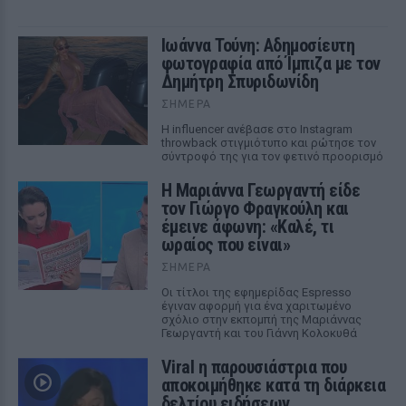
Ιωάννα Τούνη: Αδημοσίευτη
φωτογραφία από Ίμπιζα με τον
Δημήτρη Σπυριδωνίδη
ΣΉΜΕΡΑ
Η influencer ανέβασε στο Instagram
throwback στιγμιότυπο και ρώτησε τον
σύντροφό της για τον φετινό προορισμό
Η Μαριάννα Γεωργαντή είδε
τον Γιώργο Φραγκούλη και
έμεινε άφωνη: «Καλέ, τι
ωραίος που είναι»
ΣΉΜΕΡΑ
Οι τίτλοι της εφημερίδας Espresso
έγιναν αφορμή για ένα χαριτωμένο
σχόλιο στην εκπομπή της Μαριάννας
Γεωργαντή και του Γιάννη Κολοκυθά
Viral η παρουσιάστρια που
αποκοιμήθηκε κατά τη διάρκεια
δελτίου ειδήσεων