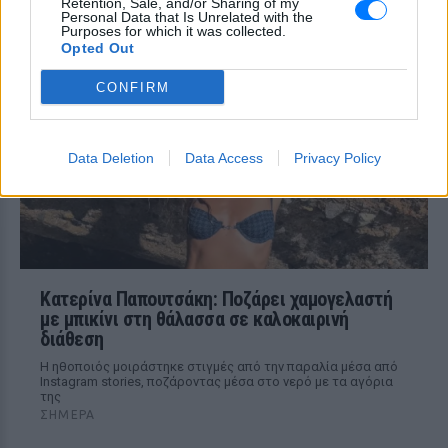
Retention, Sale, and/or Sharing of my
κορμί της στα καταγάλανα νερά
Personal Data that Is Unrelated with the
Purposes for which it was collected.
του Ιονίου
Opted Out
ΣΉΜΕΡΑ
CONFIRM
Οι φωτογραφίες που ανέβασε η
παρουσιάστρια από τις διακοπές της με
τον Νίκο Ευαγγελάτο στα Επτάνησα
Data Deletion
Data Access
Privacy Policy
Κατερίνα Παπουτσάκη: Ποζάρει χαμογελαστή
με μπικίνι στη θάλασσα σε καλοκαιρινή
διάθεση
Η ηθοποιός μοιράστηκε στιγμές από την παραλία μέσα από
Instagram stories, ποζάροντας μέσα στο νερό με τα αγόρια
της
ΣΉΜΕΡΑ