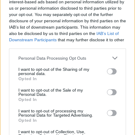
τις φήμες χωρισμού με τον
interest-based ads based on personal information utilized by
Ιωαννίδη: «Διασταυρώστε
us or personal information disclosed to third parties prior to
καμία πληροφορία πριν
your opt-out. You may separately opt-out of the further
εκτοξεύσετε τη βλακεία σας»
disclosure of your personal information by third parties on the
ΣΉΜΕΡΑ
IAB’s list of downstream participants. This information may
also be disclosed by us to third parties on the
IAB’s List of
Η παραγωγός ραδιοφώνου ανάρτησε
story στο Instagram για να διαψεύσει όσα
Downstream Participants
that may further disclose it to other
κυκλοφορούν για την ερωτική της ζωή
third parties.
Το μαροκινό χωριό που έγινε
Personal Data Processing Opt Outs
Τροία για τον Nolan, Yunkai για
το Game of Thrones και
I want to opt-out of the Sharing of my
σκηνικό για το βίντεο κλιπ ...
personal data.
της Βανδή
Opted In
ΣΉΜΕΡΑ
I want to opt-out of the Sale of my
Personal Data.
Από το «Lawrence of Arabia» και το Game
Opted In
of Thrones μέχρι την «Οδύσσεια» του
Christopher Nolan, το οχυρωμένο χωριό
Αΐτ Μπεν Χαντού έχει φιλοξενήσει πάνω
I want to opt-out of processing my
από έξι δεκαετίες κινηματογραφικής
Personal Data for Targeted Advertising.
ιστορίας
Opted In
Η Τατιάνα Στεφανίδου φόρεσε
I want to opt-out of Collection, Use,
μπικίνι και εντυπωσίασε με το