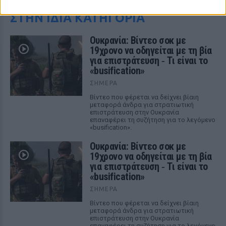
ΣΤΗΝ ΙΔΙΑ ΚΑΤΗΓΟΡΙΑ
Ουκρανία: Βίντεο σοκ με
19χρονο να οδηγείται με τη βία
για επιστράτευση ‑ Τι είναι το
«busification»
ΣΉΜΕΡΑ
Βίντεο που φέρεται να δείχνει βίαιη
μεταφορά άνδρα για στρατιωτική
επιστράτευση στην Ουκρανία
επαναφέρει τη συζήτηση για το λεγόμενο
«busification».
Ουκρανία: Βίντεο σοκ με
19χρονο να οδηγείται με τη βία
για επιστράτευση ‑ Τι είναι το
«busification»
ΣΉΜΕΡΑ
Βίντεο που φέρεται να δείχνει βίαιη
μεταφορά άνδρα για στρατιωτική
επιστράτευση στην Ουκρανία
επαναφέρει τη συζήτηση για το λεγόμενο