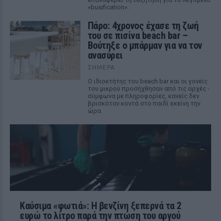
«busification».
Πάρο: 4χρονος έχασε τη ζωή
του σε πισίνα beach bar –
Βούτηξε ο μπάρμαν για να τον
ανασύρει
ΣΉΜΕΡΑ
Ο ιδιοκτήτης του beach bar και οι γονείς
του μικρού προσήχθησαν από τις αρχές -
σύμφωνα με πληροφορίες, κανείς δεν
βρισκόταν κοντά στο παιδί εκείνη την
ώρα
Καύσιμα «φωτιά»: Η βενζίνη ξεπερνά τα 2
ευρώ το λίτρο παρά την πτώση του αργού