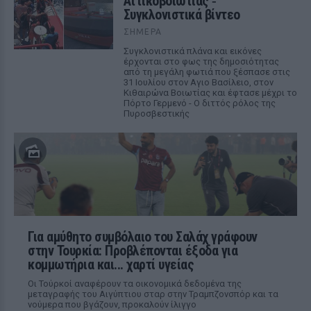
Αττικοβοιωτίας ‑
Συγκλονιστικά βίντεο
ΣΉΜΕΡΑ
Συγκλονιστικά πλάνα και εικόνες
έρχονται στο φως της δημοσιότητας
από τη μεγάλη φωτιά που ξέσπασε στις
31 Ιουλίου στον Αγιο Βασίλειο, στον
Κιθαιρώνα Βοιωτίας και έφτασε μέχρι το
Πόρτο Γερμενό - Ο διττός ρόλος της
Πυροσβεστικής
Για αμύθητο συμβόλαιο του Σαλάχ γράφουν
στην Τουρκία: Προβλέπονται έξοδα για
κομμωτήρια και... χαρτί υγείας
Οι Τούρκοί αναφέρουν τα οικονομικά δεδομένα της
μεταγραφής του Αιγύπτιου σταρ στην Τραμπζονσπόρ και τα
νούμερα που βγάζουν, προκαλούν ίλιγγο