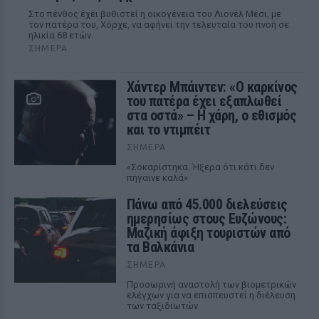
Στο πένθος έχει βυθιστεί η οικογένεια του Λιονέλ Μέσι, με
τον πατέρα του, Χόρχε, να αφήνει την τελευταία του πνοή σε
ηλικία 68 ετών.
ΣΉΜΕΡΑ
Χάντερ Μπάιντεν: «Ο καρκίνος
του πατέρα έχει εξαπλωθεί
στα οστά» – Η χάρη, ο εθισμός
και το ντιμπέιτ
ΣΉΜΕΡΑ
«Σοκαρίστηκα. Ήξερα ότι κάτι δεν
πήγαινε καλά»
Πάνω από 45.000 διελεύσεις
ημερησίως στους Ευζώνους:
Μαζική άφιξη τουριστών από
τα Βαλκάνια
ΣΉΜΕΡΑ
Προσωρινή αναστολή των βιομετρικών
ελέγχων για να επισπευστεί η διέλευση
των ταξιδιωτών