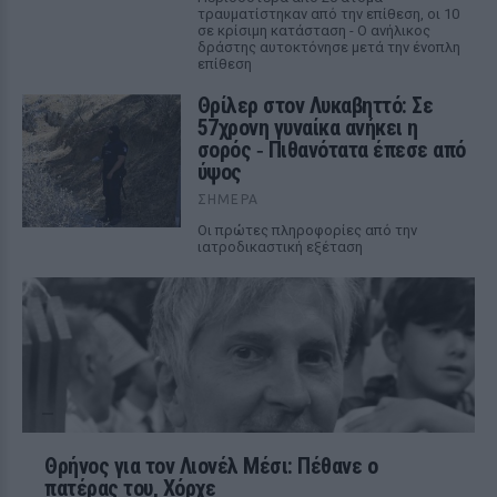
τραυματίστηκαν από την επίθεση, οι 10
σε κρίσιμη κατάσταση - Ο ανήλικος
δράστης αυτοκτόνησε μετά την ένοπλη
επίθεση
Θρίλερ στον Λυκαβηττό: Σε
57χρονη γυναίκα ανήκει η
σορός ‑ Πιθανότατα έπεσε από
ύψος
ΣΉΜΕΡΑ
Οι πρώτες πληροφορίες από την
ιατροδικαστική εξέταση
Θρήνος για τον Λιονέλ Μέσι: Πέθανε ο
πατέρας του, Χόρχε