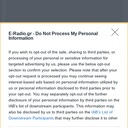
E-Radio.gr -
Do Not Process My Personal
Information
If you wish to opt-out of the sale, sharing to third parties, or
processing of your personal or sensitive information for
Ακολουθήστε το E-Radio.gr στο
Google News
targeted advertising by us, please use the below opt-out
και μάθετε πρώτοι
τα πιο hot νέα
.
section to confirm your selection. Please note that after your
opt-out request is processed you may continue seeing
Για ακόμη περισσότερα
νέα
, μπείτε στην
ροή
interest-based ads based on personal information utilized by
us or personal information disclosed to third parties prior to
ειδήσεων
του E-Daily.gr
your opt-out. You may separately opt-out of the further
disclosure of your personal information by third parties on the
Ακολουθήστε το E-Radio.gr και στο Instagram
IAB’s list of downstream participants. This information may
also be disclosed by us to third parties on the
IAB’s List of
ΔΙΑΦΗΜΙΣΗ
Downstream Participants
that may further disclose it to other
third parties.