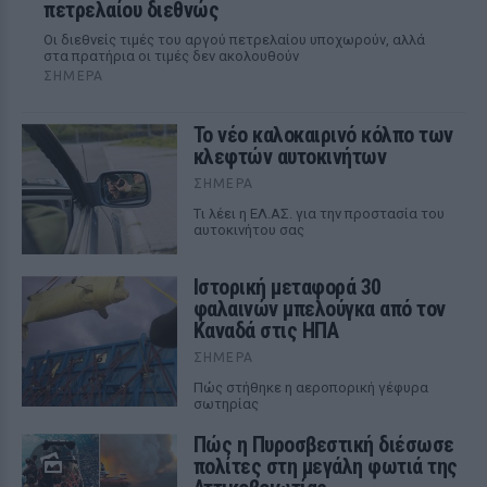
πετρελαίου διεθνώς
Οι διεθνείς τιμές του αργού πετρελαίου υποχωρούν, αλλά
στα πρατήρια οι τιμές δεν ακολουθούν
ΣΉΜΕΡΑ
Το νέο καλοκαιρινό κόλπο των
κλεφτών αυτοκινήτων
ΣΉΜΕΡΑ
Tι λέει η ΕΛ.ΑΣ. για την προστασία του
αυτοκινήτου σας
Ιστορική μεταφορά 30
φαλαινών μπελούγκα από τον
Καναδά στις ΗΠΑ
ΣΉΜΕΡΑ
Πώς στήθηκε η αεροπορική γέφυρα
σωτηρίας
Πώς η Πυροσβεστική διέσωσε
πολίτες στη μεγάλη φωτιά της