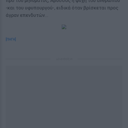
προ του μηνύματος; Άβυσσος η ψυχή του ανθρώπου
-και του υφυπουργού-, ειδικά όταν βρίσκεται προς
άγραν επενδυτών...
[ΠΗΓΗ]
ΔΙΑΦΗΜΙΣΗ