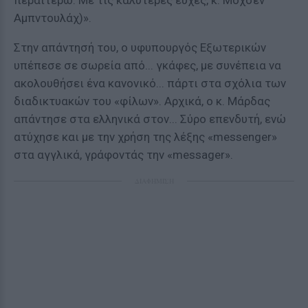
περαιτέρω. Με τις καλύτερες ευχές, κ. Μοχσέν
Αμπντουλάχ)».
Στην απάντησή του, ο υφυπουργός Εξωτερικών
υπέπεσε σε σωρεία από... γκάφες, με συνέπεια να
ακολουθήσει ένα κανονικό... πάρτι στα σχόλια των
διαδικτυακών του «φίλων». Αρχικά, ο κ. Μάρδας
απάντησε στα ελληνικά στον... Σύρο επενδυτή, ενώ
ατύχησε και με την χρήση της λέξης «messenger»
στα αγγλικά, γράφοντάς την «messager».
ΔΙΑΦΗΜΙΣΗ