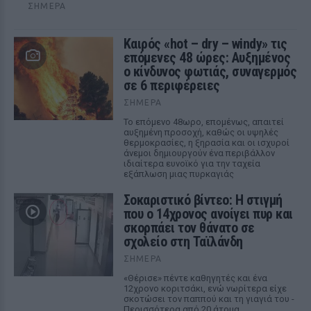
ΣΉΜΕΡΑ
Καιρός «hot – dry – windy» τις
επόμενες 48 ώρες: Αυξημένος
ο κίνδυνος φωτιάς, συναγερμός
σε 6 περιφέρειες
ΣΉΜΕΡΑ
Το επόμενο 48ωρο, επομένως, απαιτεί
αυξημένη προσοχή, καθώς οι υψηλές
θερμοκρασίες, η ξηρασία και οι ισχυροί
άνεμοι δημιουργούν ένα περιβάλλον
ιδιαίτερα ευνοϊκό για την ταχεία
εξάπλωση μιας πυρκαγιάς
Σοκαριστικό βίντεο: Η στιγμή
που ο 14χρονος ανοίγει πυρ και
σκορπάει τον θάνατο σε
σχολείο στη Ταϊλάνδη
ΣΉΜΕΡΑ
«Θέρισε» πέντε καθηγητές και ένα
12χρονο κοριτσάκι, ενώ νωρίτερα είχε
σκοτώσει τον παππού και τη γιαγιά του -
Περισσότερα από 20 άτομα