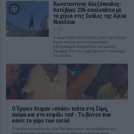
Κωνσταντίνος Αλεξόπουλος:
Κατέβηκε 206 σκαλοπάτια με
τα χέρια στις Σκάλες της Αγίου
Νικολάου
ΧΤΕΣ
Ο πρωταθλητής Ελλάδος από την Πάτρα
έγινε viral με ένα εντυπωσιακό
κατόρθωμα ισορροπίας και μυϊκής
δύναμης στο πιο εμβληματικό τοπόσημο
της πόλης.
Ο Έργκιν Αταμαν «σπάει» πιάτα στη Σύμη,
ακόμα και στο κεφάλι του! ‑ Tο βίντεο που
κάνει το γύρο των social
Ο πρώην προπονητής του Παναθηναϊκού απολαμβάνει τις
καλοκαιρινές διακοπές του στο ελληνικό νησί με έναν