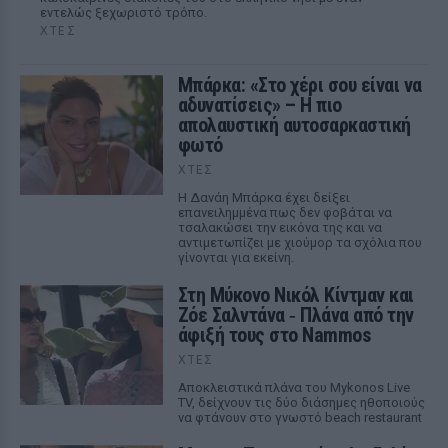
εντελώς ξεχωριστό τρόπο.
ΧΤΕΣ
Μπάρκα: «Στο χέρι σου είναι να
αδυνατίσεις» – Η πιο
απολαυστική αυτοσαρκαστική
φωτό
ΧΤΕΣ
Η Δανάη Μπάρκα έχει δείξει
επανειλημμένα πως δεν φοβάται να
τσαλακώσει την εικόνα της και να
αντιμετωπίζει με χιούμορ τα σχόλια που
γίνονται για εκείνη.
Στη Μύκονο Νικόλ Κίντμαν και
Ζόε Σαλντάνα ‑ Πλάνα από την
άφιξή τους στο Nammos
ΧΤΕΣ
Αποκλειστικά πλάνα του Mykonos Live
TV, δείχνουν τις δύο διάσημες ηθοποιούς
να φτάνουν στο γνωστό beach restaurant