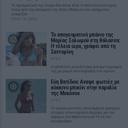
Το πραγματικό της όνομα δεν είναι Αση: Η απίστευτη ιστορία
πίσω από την απόφαση της Ασης Μπήλιου που ελάχιστοι
γνώριζαν
ΠΡΙΝ 10 ΏΡΕΣ
Το απογευματινό μπάνιο της
Μαρίας Σολωμού στη θάλασσα:
Η τέλεια ώρα, γράφει από τη
Σαντορίνη
ΧΤΕΣ
Η ηθοποιός μοιράστηκε μία φωτογραφία
της με μαγιό από παραλία του νησιού
Εύη Βατίδου: Αναψε φωτιές με
κόκκινο μπικίνι στην παραλία
της Μυκόνου
ΧΤΕΣ
Το πρώην μοντέλο απολάμβανε χαλαρές
στιγμές στην παραλία Αγράρι, με την
κάμερα του Mykonos Live TV να την
καταγράφει