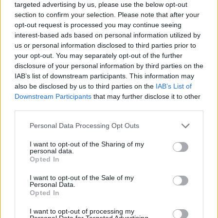
targeted advertising by us, please use the below opt-out
section to confirm your selection. Please note that after your
opt-out request is processed you may continue seeing
interest-based ads based on personal information utilized by
ΔΕΙΤΕ ΕΠΙΣΗΣ
us or personal information disclosed to third parties prior to
your opt-out. You may separately opt-out of the further
disclosure of your personal information by third parties on the
ΣΤΗΝ ΙΔΙΑ ΚΑΤΗΓΟΡΙΑ
IAB’s list of downstream participants. This information may
also be disclosed by us to third parties on the
IAB’s List of
Γιώργος Λιάγκας και Μαρία
Downstream Participants
that may further disclose it to other
Αντωνά: Καλοκαιρινές
third parties.
διακοπές στη Μύκονο με φόντο
το Αιγαίο
Personal Data Processing Opt Outs
ΠΡΙΝ 10 ΏΡΕΣ
I want to opt-out of the Sharing of my
Το ζευγάρι απολαμβάνει τις
personal data.
καλοκαιρινές στιγμές πριν επιστρέψει
Opted In
στις υποχρεώσεις της Αθήνας
I want to opt-out of the Sale of my
Η Αποστολία Ζώη σε παραλία:
Personal Data.
«Χαρούμενη, γεμάτη αλμύρα»
Opted In
ΠΡΙΝ 10 ΏΡΕΣ
I want to opt-out of processing my
Οι φωτογραφίες που ανάρτησε στο
Personal Data for Targeted Advertising.