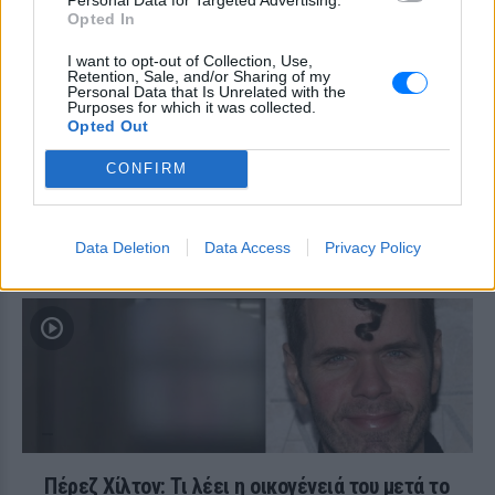
Instagram η Αποστολία Ζώη
Opted In
I want to opt-out of Collection, Use,
Νεαρή γυναίκα από την Αιθιοπία
Retention, Sale, and/or Sharing of my
έγινε viral με τη φυσική
Personal Data that Is Unrelated with the
Purposes for which it was collected.
ομορφιά της, δείτε την
Opted Out
εντυπωσιακή μεταμόρφωσή
της
CONFIRM
ΠΡΙΝ 10 ΏΡΕΣ
Μετά την αυθόρμητη φωτογραφία που
την έκανε γνωστή, η Ελίζαμπεθ Ντέστα
Data Deletion
Data Access
Privacy Policy
εντυπωσίασε ξανά με μια λαμπερή
μεταμόρφωση
Πέρεζ Χίλτον: Τι λέει η οικογένειά του μετά το