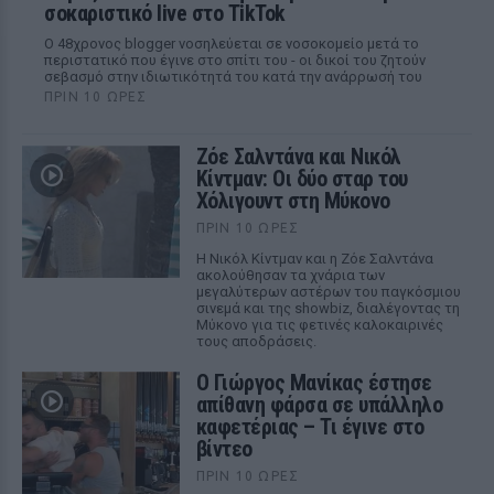
σοκαριστικό live στο TikTok
Ο 48χρονος blogger νοσηλεύεται σε νοσοκομείο μετά το
περιστατικό που έγινε στο σπίτι του - οι δικοί του ζητούν
σεβασμό στην ιδιωτικότητά του κατά την ανάρρωσή του
ΠΡΙΝ 10 ΏΡΕΣ
Ζόε Σαλντάνα και Νικόλ
Κίντμαν: Οι δύο σταρ του
Χόλιγουντ στη Μύκονο
ΠΡΙΝ 10 ΏΡΕΣ
Η Νικόλ Κίντμαν και η Ζόε Σαλντάνα
ακολούθησαν τα χνάρια των
μεγαλύτερων αστέρων του παγκόσμιου
σινεμά και της showbiz, διαλέγοντας τη
Μύκονο για τις φετινές καλοκαιρινές
τους αποδράσεις.
Ο Γιώργος Μανίκας έστησε
απίθανη φάρσα σε υπάλληλο
καφετέριας – Τι έγινε στο
βίντεο
ΠΡΙΝ 10 ΏΡΕΣ