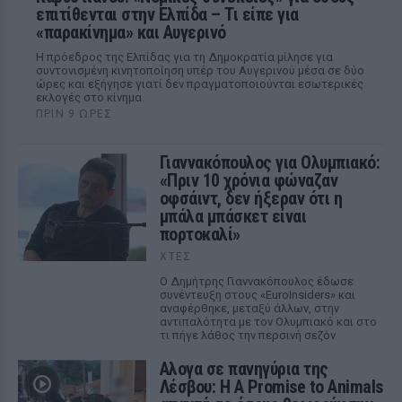
επιτίθενται στην Ελπίδα – Τι είπε για
«παρακίνημα» και Αυγερινό
Η πρόεδρος της Ελπίδας για τη Δημοκρατία μίλησε για
συντονισμένη κινητοποίηση υπέρ του Αυγερινού μέσα σε δύο
ώρες και εξήγησε γιατί δεν πραγματοποιούνται εσωτερικές
εκλογές στο κίνημα.
ΠΡΙΝ 9 ΏΡΕΣ
Γιαννακόπουλος για Ολυμπιακό:
«Πριν 10 χρόνια φώναζαν
οφσάιντ, δεν ήξεραν ότι η
μπάλα μπάσκετ είναι
πορτοκαλί»
ΧΤΕΣ
Ο Δημήτρης Γιαννακόπουλος έδωσε
συνέντευξη στους «EuroInsiders» και
αναφέρθηκε, μεταξύ άλλων, στην
αντιπαλότητα με τον Ολυμπιακό και στο
τι πήγε λάθος την περσινή σεζόν
Αλογα σε πανηγύρια της
Λέσβου: Η A Promise to Animals