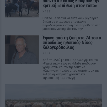
απαντά σε όσους θεωρούν την
κριτική «επίθεση στον τόπο»
ΧΤΕΣ
Βίντεο με άλογα να εκτελούν φιγούρες
δίπλα σε σπασμένα μπουκάλια
πυροδότησαν έντονη αντιπαράθεση στα
μέσα κοινωνικής δικτύωσης
Έφυγε από τη ζωή στα 74 του ο
σπουδαίος ηθοποιός Νίκος
Καλογερόπουλος
ΧΤΕΣ
Από τη «Λούφα και Παραλλαγή» και το
«Ρεμπέτικο» έως το «Μάθε παιδί μου
γράμματα» και το τηλεοπτικό
«Κάμπινγκ», τα έργα του σφράγισαν την
ελληνική κινηματογραφική και
τηλεοπτική παραγωγή