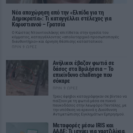
Νέα αποχώρηση από την «Ελπίδα για τη
Δημοκρατία»: Τι καταγγέλλει στέλεχος για
Καρυστιανού – Γρατσία
Ο Κώστας Ντουντουλάκης επιτίθεται στην ηγεσία του
κόμματος, καταγγέλλοντας «απολυταρχικό προσωποπαγές
διευθυντήριο» και άρνηση θέσπισης καταστατικού.
ΠΡΙΝ 9 ΏΡΕΣ
Ανήλικοι έβαζαν φωτιά σε
δάσος στα Βριλήσσια – Το
επικίνδυνο challenge που
σόκαρε
ΠΡΙΝ 9 ΏΡΕΣ
Τρεις έφηβοι καταγράφηκαν σε βίντεο να
παίζουν με τη φωτιά μέσα σε πυκνό
πευκοδάσος στην λεωφόρο Πεντέλης, με
την υπόθεση να ερευνά η Διεύθυνση
Αντιμετώπισης Εγκλημάτων Εμπρησμού.
Μεταφορές μέσω IRIS και
ΑΑΔΕ: Τι ισχύει για χαρτζιλίκια,