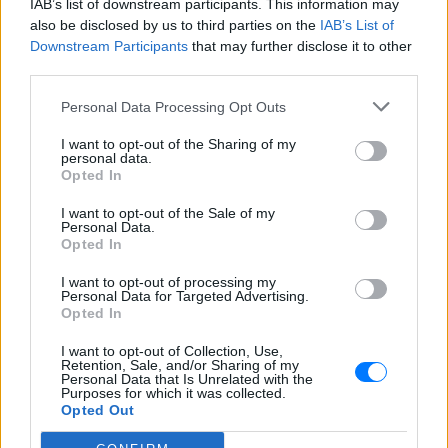
IAB’s list of downstream participants. This information may
also be disclosed by us to third parties on the
IAB’s List of
Downstream Participants
that may further disclose it to other
ΔΕΙΤΕ ΕΠΙΣΗΣ
third parties.
Personal Data Processing Opt Outs
ΣΤΗΝ ΙΔΙΑ ΚΑΤΗΓΟΡΙΑ
I want to opt-out of the Sharing of my
Σκέρτσος: Γιατί το «7 στους 10
personal data.
Έλληνες έχουν καταθέσεις
Opted In
κάτω από 1.000 ευρώ» είναι
I want to opt-out of the Sale of my
παραπλανητικό
Personal Data.
Opted In
ΠΡΙΝ 9 ΏΡΕΣ
Ο υπουργός Επικρατείας εξηγεί τη
I want to opt-out of processing my
«στατιστική παγίδα» στα δεδομένα του
Personal Data for Targeted Advertising.
ΤΕΚΕ και παρουσιάζει στοιχεία που
Opted In
δείχνουν αύξηση 39,8% στις καταθέσεις
φυσικών προσώπων από το 2018 έως το
2025.
I want to opt-out of Collection, Use,
Retention, Sale, and/or Sharing of my
Personal Data that Is Unrelated with the
Daily Mail: Κρυφές χρεώσεις σε
Purposes for which it was collected.
μπαρ και εστιατόρια της
Opted Out
Κέρκυρας ‑ Τι αποκάλυψε η
έρευνα