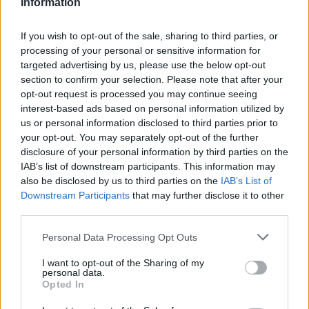
Information
€
Τρεις ακούραστοι ταξιδιώτες του μουσικού
If you wish to opt-out of the sale, sharing to third parties, or
underground διασταυρώνουν τις εμπειρίες τους σε
processing of your personal or sensitive information for
ευφορικά ψυχεδελικά μάντρα με φόντο τις
targeted advertising by us, please use the below opt-out
πυραμίδες της Γκίζας. Πολύπειροι μουσικοί, ο
section to confirm your selection. Please note that after your
opt-out request is processed you may continue seeing
καθένας με μεγάλη και ξεχωριστή προσωπική
interest-based ads based on personal information utilized by
διαδρομή στο απέραντο τοπίο του underground, ο
us or personal information disclosed to third parties prior to
Αμερικανός Alan Bishop, ο Καναδός Sam Shalabi και
your opt-out. You may separately opt-out of the further
ο Αιγύπτιος Maurice Louca συναντήθηκαν στην ίδια
disclosure of your personal information by third parties on the
πολυκατοικία της συνοικίας της Ανατολικής
IAB’s list of downstream participants. This information may
also be disclosed by us to third parties on the
IAB’s List of
Αγκούζα στο Κάιρο, όπου και ζουν μόνιμα τα
Downstream Participants
that may further disclose it to other
τελευταία χρόνια. Τα νυχτερινά τους jam sessions
third parties.
είναι το περιβάλλον στο οποίο τα μουσικά τους
Personal Data Processing Opt Outs
ένστικτα αφήνονται ελεύθερα να ξετυλίξουν τον
εύπλαστο ήχο των Dwarfs of East Agouza.
I want to opt-out of the Sharing of my
personal data.
Opted In
Με δεδομένη την κοινή τους αγάπη για τη μουσική