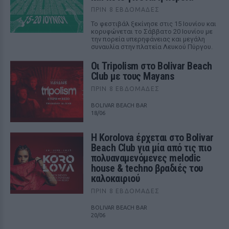
ΠΡΙΝ 8 ΕΒΔΟΜΆΔΕΣ
Το φεστιβάλ ξεκίνησε στις 15 Ιουνίου και
κορυφώνεται το Σάββατο 20 Ιουνίου με
την πορεία υπερηφάνειας και μεγάλη
συναυλία στην πλατεία Λευκού Πύργου.
Οι Tripolism στο Bolivar Beach
Club με τους Mayans
ΠΡΙΝ 8 ΕΒΔΟΜΆΔΕΣ
BOLIVAR BEACH BAR
18/06
Η Korolova έρχεται στο Bolivar
Beach Club για μία από τις πιο
πολυαναμενόμενες melodic
house & techno βραδιές του
καλοκαιριού
ΠΡΙΝ 8 ΕΒΔΟΜΆΔΕΣ
BOLIVAR BEACH BAR
20/06