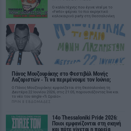
Ο καλλιτέχνης που έγινε viral με το
«Ferto» φέρνει το πιο εκρηκτικό
καλοκαιρινό party στη Θεσσαλονίκη
Πάνος Μουζουράκης στο Φεστιβάλ Μονής
Λαζαριστών ‑ Τι να περιμένουμε τον Ιούνιο;
Ο Πάνος Μουζουράκης εμφανίζεται στη Θεσσαλονίκη τη
Δευτέρα 22 Ιουνίου 2026, στις 21:05, παρουσιάζοντας live και
το νέο του single «Τι Ωραίο».
ΠΡΙΝ 8 ΕΒΔΟΜΆΔΕΣ
14ο Thessaloniki Pride 2026:
Ποιοι εμφανίζονται στη σκηνή
και πότε γίνεται η πορεία