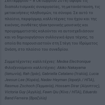
Σεπτεμβρίου – 8 Οκτωβρίου 2016) αφορά τις
διαπολιτισμικές συνεργασίες, τη μετανάστευση, τις
μετακινήσεις πληθυσμών, τα σύνορα. Σε αυτό το
πλαίσιο, περφόρμερ, καλλιτέχνες του ήχου και της
εικόνας, συνθέτες ηλεκτρονικής μουσικής και
προγραμματιστές καλούνται να αυτοσχεδιάσουν
και να δημιουργήσουν συλλογικά έργα τέχνης, τα
οποία θα παρουσιαστούν στη Στέγη του Ιδρύματος
Ωνάση, στο πλαίσιο του συνεδρίου.
Συμμετέχοντες καλλιτέχνες: Medea Electronique
Φιλοξενούμενοι καλλιτέχνες: Akiko Nakayama
(Ιαπωνία), Rah (Ιράν), Gabriella Catalano (Ιταλία), Lucia
Jeesun Lee (Κορέα), Nadav Heyman (Ισραήλ / ΗΠΑ),
Rasmus Zschoch (Γερμανία), Hossam Dirar (Αίγυπτος),
Victoria Guy (Αγγλία), Fawn Qiu (Κίνα / ΗΠΑ), Eduardo
Band Ferreira (Βραζιλία)