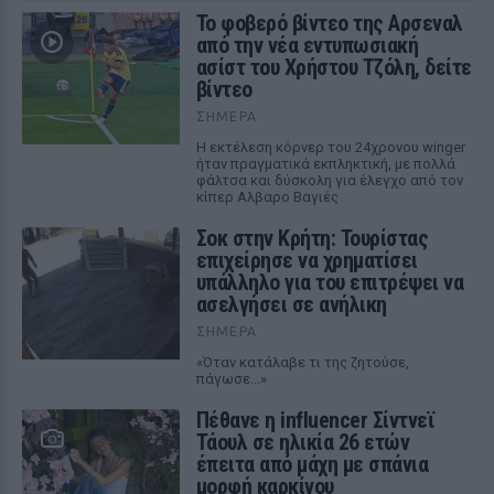
Το φοβερό βίντεο της Αρσεναλ
από την νέα εντυπωσιακή
ασίστ του Χρήστου Τζόλη, δείτε
βίντεο
ΣΉΜΕΡΑ
Η εκτέλεση κόρνερ του 24χρονου winger
ήταν πραγματικά εκπληκτική, με πολλά
φάλτσα και δύσκολη για έλεγχο από τον
κίπερ Αλβαρο Βαγιές
Σοκ στην Κρήτη: Τουρίστας
επιχείρησε να χρηματίσει
υπάλληλο για του επιτρέψει να
ασελγήσει σε ανήλικη
ΣΉΜΕΡΑ
«Όταν κατάλαβε τι της ζητούσε,
πάγωσε...»
Πέθανε η influencer Σίντνεϊ
Τάουλ σε ηλικία 26 ετών
έπειτα από μάχη με σπάνια
μορφή καρκίνου