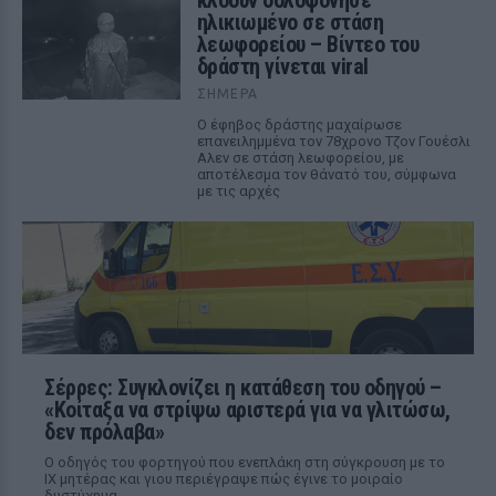
κλόουν δολοφόνησε
ηλικιωμένο σε στάση
λεωφορείου – Βίντεο του
δράστη γίνεται viral
ΣΉΜΕΡΑ
Ο έφηβος δράστης μαχαίρωσε
επανειλημμένα τον 78χρονο Τζον Γουέσλι
Αλεν σε στάση λεωφορείου, με
αποτέλεσμα τον θάνατό του, σύμφωνα
με τις αρχές
Σέρρες: Συγκλονίζει η κατάθεση του οδηγού –
«Κοίταξα να στρίψω αριστερά για να γλιτώσω,
δεν πρόλαβα»
Ο οδηγός του φορτηγού που ενεπλάκη στη σύγκρουση με το
ΙΧ μητέρας και γιου περιέγραψε πώς έγινε το μοιραίο
δυστύχημα.