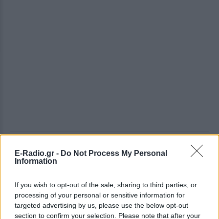
ΔΕΙΤΕ ΕΠΙΣΗΣ
E-Radio.gr -
Do Not Process My Personal
Information
ΣΤΗΝ ΙΔΙΑ ΚΑΤΗΓΟΡΙΑ
If you wish to opt-out of the sale, sharing to third parties, or
processing of your personal or sensitive information for
«Θέλω τον μπαμπά μου»: Το
targeted advertising by us, please use the below opt-out
βίντεο της μεθυσμένης οδηγού
section to confirm your selection. Please note that after your
που σκότωσε νύφη ώρες μετά