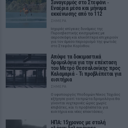
Συναγερμός στο Στεφάνι ‑
Εναέρια μέσα και μήνυμα
εκκένωσης από το 112
ΣΉΜΕΡΑ
Ισχυρές επίγειες δυνάμεις της
Πυροσβεστικής ενισχυμένες με
αεροσκάφη και ελικόπτερα επιχειρούν
για τον άμεσο περιορισμό της φωτιάς
στο Στεφάνι Κορίνθου.
Απόψε τα δοκιμαστικά
δρομολόγια για την επέκταση
του Μετρό Θεσσαλονίκης προς
Καλαμαριά ‑ Τι προβλέπεται για
εισιτήρια
ΣΉΜΕΡΑ
Ο υφυπουργός Υποδομών Νίκος Ταχιάος
εξήγησε γιατί τα πρώτα δρομολόγια θα
γίνονται νυχτερινές ώρες χωρίς
επιβάτες, και τι προβλέπεται για
εισιτήρια και νέες επεκτάσεις.
ΗΠΑ: 15χρονος με στολή