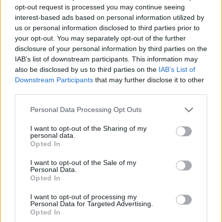
opt-out request is processed you may continue seeing
τον γάμο της
interest-based ads based on personal information utilized by
ΣΉΜΕΡΑ
us or personal information disclosed to third parties prior to
Η Jamie Lee Komoroski, με αλκοόλ
your opt-out. You may separately opt-out of the further
τριπλάσιο του νόμιμου ορίου, έπεσε
disclosure of your personal information by third parties on the
πάνω στο golf cart των νεόνυμφων στο
Folly Beach - τώρα νέο υλικό από το
IAB’s list of downstream participants. This information may
αστυνομικό τμήμα αποκαλύπτει τη
also be disclosed by us to third parties on the
IAB’s List of
συμπεριφορά της λίγο μετά τη μοιραία
Downstream Participants
that may further disclose it to other
σύγκρουση
third parties.
Τροχαίο στις Σέρρες: «Έχασα τη
γυναίκα και το παιδί μου, τα
Personal Data Processing Opt Outs
έχασα όλα» ‑ Ο πόνος του
πατέρα
I want to opt-out of the Sharing of my
personal data.
ΣΉΜΕΡΑ
Opted In
Μητέρα 43 ετών και ο 21χρονος γιος της
σκοτώθηκαν σε μετωπική σύγκρουση με
I want to opt-out of the Sale of my
Personal Data.
φορτηγό στην επαρχιακή οδό Αμφίπολης
– Δράμας, κοντά στην Παλαιοκώμη.
Opted In
Καταδίωξη στο κέντρο της
I want to opt-out of processing my
Θεσσαλονίκης: Έσπασαν το
Personal Data for Targeted Advertising.
Opted In
τζάμι του οδηγού – «Μην κάνεις