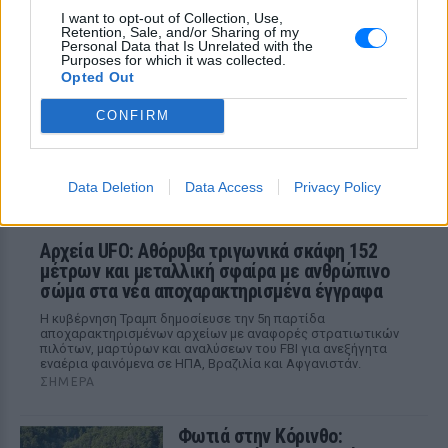
μ@@@», του φώναζαν
I want to opt-out of Collection, Use,
Retention, Sale, and/or Sharing of my
ΣΉΜΕΡΑ
Personal Data that Is Unrelated with the
Εξαιτίας των υψηλών ταχυτήτων το
Purposes for which it was collected.
λευκό όχημα έχασε τον έλεγχο και
Opted Out
καρφώθηκε πάνω σε κολονάκια.
CONFIRM
Data Deletion
Data Access
Privacy Policy
Αρχεία UFO: Αθόρυβα τριγωνικά σκάφη 152
μέτρων και μεταλλική σφαίρα με ανθρώπινο
σώμα στα νέα αποχαρακτηρισμένα έγγραφα
Η κυβέρνηση Τραμπ δημοσίευσε την 5η παρτίδα
αποχαρακτηρισμένων αρχείων με αναφορές στρατιωτικών
πιλότων, μαρτύρων και αναλύσεων του FBI για ανεξήγητα
εναέρια φαινόμενα σε ΗΠΑ, Βραζιλία και Αφγανιστάν.
ΣΉΜΕΡΑ
Φωτιά στην Κόρινθο: