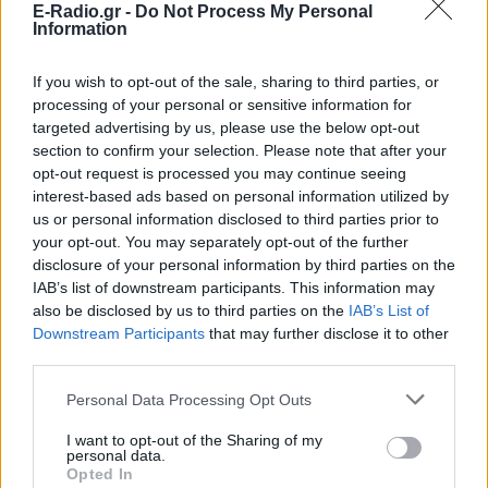
E-Radio.gr -
Do Not Process My Personal
Information
If you wish to opt-out of the sale, sharing to third parties, or
processing of your personal or sensitive information for
targeted advertising by us, please use the below opt-out
section to confirm your selection. Please note that after your
opt-out request is processed you may continue seeing
interest-based ads based on personal information utilized by
us or personal information disclosed to third parties prior to
your opt-out. You may separately opt-out of the further
disclosure of your personal information by third parties on the
IAB’s list of downstream participants. This information may
ΔΕΙΤΕ ΕΠΙΣΗΣ
also be disclosed by us to third parties on the
IAB’s List of
Downstream Participants
that may further disclose it to other
ΣΤΗΝ ΙΔΙΑ ΚΑΤΗΓΟΡΙΑ
third parties.
Personal Data Processing Opt Outs
Μαραντόνα: «Ήταν πρησμένος,
δεν σηκωνόταν από το κρεβάτι
I want to opt-out of the Sharing of my
και είχε παραιτηθεί» – Τι
personal data.
αποκάλυψε ο μασέρ του στη
Opted In