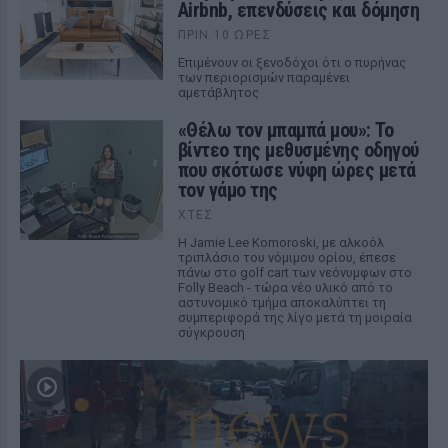
Airbnb, επενδύσεις και δόμηση
ΠΡΙΝ 10 ΏΡΕΣ
Επιμένουν οι ξενοδόχοι ότι ο πυρήνας
των περιορισμών παραμένει
αμετάβλητος
«Θέλω τον μπαμπά μου»: Το
βίντεο της μεθυσμένης οδηγού
που σκότωσε νύφη ώρες μετά
τον γάμο της
ΧΤΕΣ
Η Jamie Lee Komoroski, με αλκοόλ
τριπλάσιο του νόμιμου ορίου, έπεσε
πάνω στο golf cart των νεόνυμφων στο
Folly Beach - τώρα νέο υλικό από το
αστυνομικό τμήμα αποκαλύπτει τη
συμπεριφορά της λίγο μετά τη μοιραία
σύγκρουση