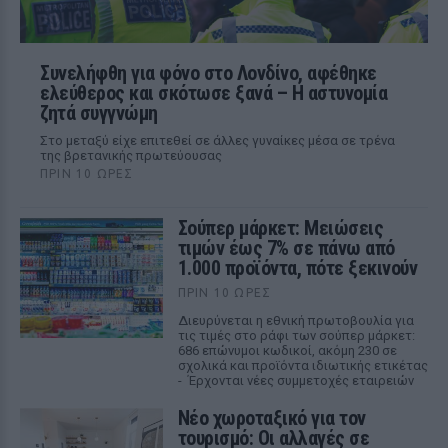
Συνελήφθη για φόνο στο Λονδίνο, αφέθηκε
ελεύθερος και σκότωσε ξανά – Η αστυνομία
ζητά συγγνώμη
Στο μεταξύ είχε επιτεθεί σε άλλες γυναίκες μέσα σε τρένα
της βρετανικής πρωτεύουσας
ΠΡΙΝ 10 ΏΡΕΣ
Σούπερ μάρκετ: Μειώσεις
τιμών έως 7% σε πάνω από
1.000 προϊόντα, πότε ξεκινούν
ΠΡΙΝ 10 ΏΡΕΣ
Διευρύνεται η εθνική πρωτοβουλία για
τις τιμές στο ράφι των σούπερ μάρκετ:
686 επώνυμοι κωδικοί, ακόμη 230 σε
σχολικά και προϊόντα ιδιωτικής ετικέτας
- Έρχονται νέες συμμετοχές εταιρειών
Νέο χωροταξικό για τον
τουρισμό: Οι αλλαγές σε