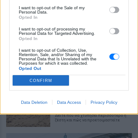
δίκη
I want to opt-out of the Sale of my
ΠΡΙΝ 10 ΏΡΕΣ
Personal Data.
Opted In
Η κατάθεση του Νικολά Ταφαρέλ στο
δικαστήριο
I want to opt-out of processing my
Personal Data for Targeted Advertising.
Marfin: Επιμένει ο δικηγόρος
Opted In
της 46χρονης για την
ταυτοποίηση
I want to opt-out of Collection, Use,
Retention, Sale, and/or Sharing of my
ΠΡΙΝ 10 ΏΡΕΣ
Personal Data that Is Unrelated with the
Purposes for which it was collected.
Ο δικηγόρος της 46χρονης
κατηγορούμενης για την επίθεση
Opted Out
στη Marfin, επιμένει κατηγορηματικά πως
τα στοιχεία που έχει στα χέρια της η
CONFIRM
αστυνομία δεν στέκουν.
Καιρός: Πού θα «χτυπήσει» η
ζέστη σήμερα
Data Deletion
Data Access
Privacy Policy
ΠΡΙΝ 10 ΏΡΕΣ
Δείτε πού θα χτυπήσει περισσότερο η
ζέστη και πώς να προετοιμαστείτε