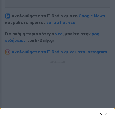
Ακολουθήστε το E-Radio.gr στο
Google News
και μάθετε πρώτοι
τα πιο hot νέα
.
Για ακόμη περισσότερα
νέα
, μπείτε στην
ροή
ειδήσεων
του E-Daily.gr
Ακολουθήστε το E-Radio.gr και στο Instagram
ΔΙΑΦΗΜΙΣΗ