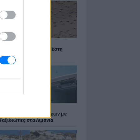
Σ
 Πού θα «χτυπήσει» η ζέστη
Σ
τος: Ρεκόρ Αναχωρήσεων με
Ταξιδιώτες στα Λιμάνια