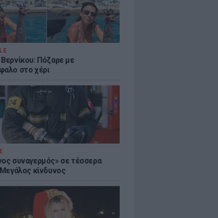
LE
 Βερνίκου: Πόζαρε με
φαλο στο χέρι
Σ
νος συναγερμός» σε τέσσερα
- Μεγάλος κίνδυνος