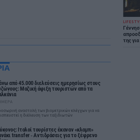
LIFESTY
Γέννησ
απροσδ
της για
ΡΙΑ
άνω από 45.000 διελεύσεις ημερησίως στους
υζώνους: Μαζική άφιξη τουριστών από τα
αλκάνια
ΉΜΕΡΑ
οσωρινή αναστολή των βιομετρικών ελέγχων για να
ισπευστεί η διέλευση των ταξιδιωτών
ύκονος: Ιταλοί τουρίστες έκαναν «κλαμπ»
ανάκι transfer ‑ Αντιδράσεις για το ξέφρενο