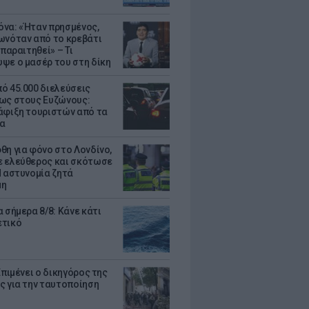
να: «Ήταν πρησμένος,
ωνόταν από το κρεβάτι
 παραιτηθεί» – Τι
ψε ο μασέρ του στη δίκη
ό 45.000 διελεύσεις
ως στους Ευζώνους:
άφιξη τουριστών από τα
α
θη για φόνο στο Λονδίνο,
 ελεύθερος και σκότωσε
Η αστυνομία ζητά
μη
 σήμερα 8/8: Κάνε κάτι
ετικό
Επιμένει ο δικηγόρος της
ς για την ταυτοποίηση