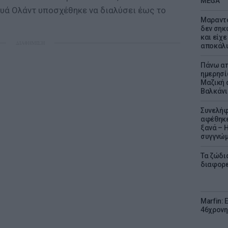
MEGA
υά Ολάντ υποσχέθηκε να διαλύσει έως το
Μαραντό
δεν σηκ
και είχε
ΔΙΑΦΗΜΙΣΗ
αποκάλυ
Πάνω απ
ημερησί
Μαζική 
Βαλκάνι
Συνελήφ
αφέθηκε
ξανά – 
συγγνώ
Τα ζώδια
διαφορ
Marfin: 
46χρονη