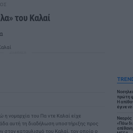
ΟΣ
λα» του Καλαί
α
ΔΙΑΦΗΜΙΣΗ
TREN
Νοσηλεύ
πρώτη φ
Η απίθα
έγινε vir
 η νομαρχία του Πα ντε Καλαί είχε
Νεαρός 
άδα αυτή τη διαδήλωση υποστήριξης προς
«Πάω δι
απίθανη
ν στον καταυλισμό του Καλαί, τον οποίο ο