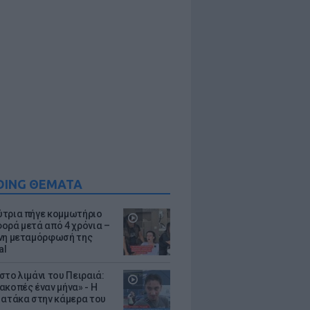
DING ΘΕΜΑΤΑ
τρια πήγε κομμωτήριο
ορά μετά από 4 χρόνια –
νη μεταμόρφωσή της
al
στο λιμάνι του Πειραιά:
ακοπές έναν μήνα» - Η
 ατάκα στην κάμερα του