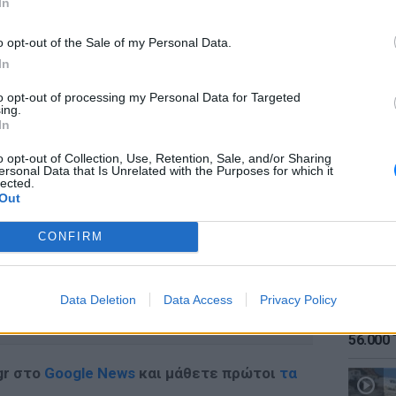
ιέλευση άλλων 150 διαδηλωτών, που έφυγαν
In
ωφορεία, από τα διόδια που βρίσκονταν σε
o opt-out of the Sale of my Personal Data.
το λιμάνι του Καλαί.
In
to opt-out of processing my Personal Data for Targeted
ing.
ΕΙΔΗΣΕΙ
In
Καιρός:
ΔΙΑΦΗΜΙΣΗ
σήμερα
o opt-out of Collection, Use, Retention, Sale, and/or Sharing
ersonal Data that Is Unrelated with the Purposes for which it
lected.
Out
CONFIRM
Data Deletion
Data Access
Privacy Policy
ΕΙΔΗΣΕΙ
Αύγουσ
56.000 
gr στο
Google News
και μάθετε πρώτοι
τα