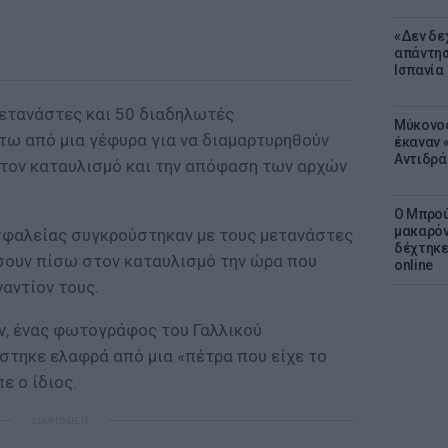
«Δεν δε
απάντησ
Ισπανία
ετανάστες και 50 διαδηλωτές
Μύκονος
ω από μια γέφυρα για να διαμαρτυρηθούν
έκαναν «
Αντιδρά
στον καταυλισμό και την απόφαση των αρχών
Ο Μπρού
μακαρόν
σφαλείας συγκρούστηκαν με τους μετανάστες
δέχτηκε
σουν πίσω στον καταυλισμό την ώρα που
online
αντίον τους.
ν, ένας φωτογράφος του Γαλλικού
στηκε ελαφρά από μια «πέτρα που είχε το
ε ο ίδιος.
ΔΙΑΦΗΜΙΣΗ