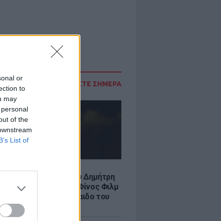
sonal or
ΔΙΑΒΑΣΤΕ ΣΗΜΕΡΑ
ection to
ou may
 personal
out of the
 downstream
B’s List of
LE
νια από τον θάνατο του Δημήτρη
χαήλ: Η ανάρτηση της Φίνος Φιλμ
 «γοητευτικό λεβεντόπαιδο του
κού σινεμά»