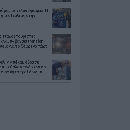
χόμαστε τελεσίγραφα»: Η
η της Ιταλίας στην
: Ιταλοί τουρίστες
κλαμπ» βανάκι transfer -
σεις για το ξέφρενο πάρτι
κλιν Μπέκαμ έβρασε
ια με θαλασσινό νερό και
 ανελέητο τρολάρισμα