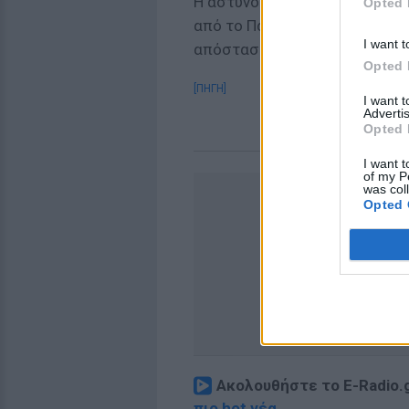
Η αστυνομία απαγόρευσε τη δ
Opted 
από το Παρίσι σήμερα με 4 λε
I want t
απόσταση 48 χιλιομέτρων από 
Opted 
[ΠΗΓΗ]
I want 
Advertis
Opted 
I want t
of my P
was col
Opted 
Ακολουθήστε το E-Radio.
πιο hot νέα
.