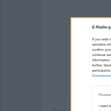
E-Radio.g
If you wish 
sensitive in
confirm you
continue se
information 
further disc
participants
Downstream 
Persona
I want t