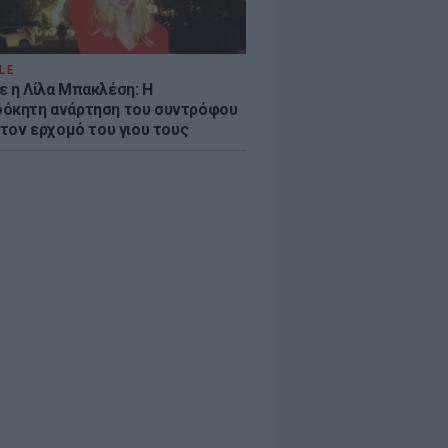
LE
ε η Λίλα Μπακλέση: Η
όκητη ανάρτηση του συντρόφου
 τον ερχομό του γιου τους