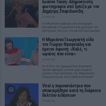
Ιωάννα Τούνη: Αδημοσίευτη
φωτογραφία από Ίμπιζα με τον
Δημήτρη Σπυριδωνίδη
ΣΉΜΕΡΑ
Η influencer ανέβασε στο Instagram
throwback στιγμιότυπο και ρώτησε τον
σύντροφό της για τον φετινό προορισμό
Η Μαριάννα Γεωργαντή είδε
τον Γιώργο Φραγκούλη και
έμεινε άφωνη: «Καλέ, τι
ωραίος που είναι»
ΣΉΜΕΡΑ
Οι τίτλοι της εφημερίδας Espresso
έγιναν αφορμή για ένα χαριτωμένο
σχόλιο στην εκπομπή της Μαριάννας
Γεωργαντή και του Γιάννη Κολοκυθά
Viral η παρουσιάστρια που
αποκοιμήθηκε κατά τη διάρκεια
δελτίου ειδήσεων
ΣΉΜΕΡΑ