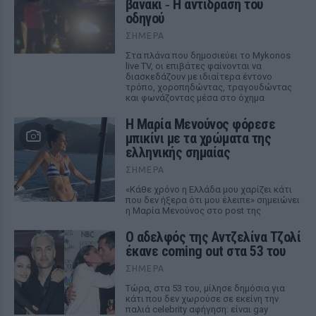
βανάκι ‑ Η αντίδραση του
οδηγού
ΣΉΜΕΡΑ
Στα πλάνα που δημοσιεύει το Mykonos
live TV, οι επιβάτες φαίνονται να
διασκεδάζουν με ιδιαίτερα έντονο
τρόπο, χοροπηδώντας, τραγουδώντας
και φωνάζοντας μέσα στο όχημα
Η Μαρία Μενούνος φόρεσε
μπικίνι με τα χρώματα της
ελληνικής σημαίας
ΣΉΜΕΡΑ
«Κάθε χρόνο η Ελλάδα μου χαρίζει κάτι
που δεν ήξερα ότι μου έλειπε» σημειώνει
η Μαρία Μενούνος στο post της
Ο αδελφός της Αντζελίνα Τζολί
έκανε coming out στα 53 του
ΣΉΜΕΡΑ
Τώρα, στα 53 του, μίλησε δημόσια για
κάτι που δεν χωρούσε σε εκείνη την
παλιά celebrity αφήγηση: είναι gay