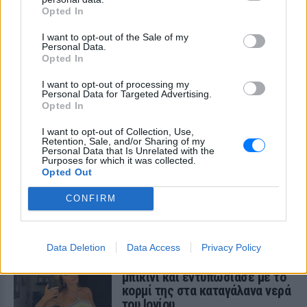
εκτοξεύσετε τη βλακεία σας»
Opted In
ΣΉΜΕΡΑ
I want to opt-out of the Sale of my
Personal Data.
Η παραγωγός ραδιοφώνου ανάρτησε
Opted In
story στο Instagram για να διαψεύσει όσα
κυκλοφορούν για την ερωτική της ζωή
I want to opt-out of processing my
Το μαροκινό χωριό που έγινε
Personal Data for Targeted Advertising.
Opted In
Τροία για τον Nolan, Yunkai για
το Game of Thrones και
I want to opt-out of Collection, Use,
σκηνικό για το βίντεο κλιπ ...
Retention, Sale, and/or Sharing of my
της Βανδή
Personal Data that Is Unrelated with the
Purposes for which it was collected.
ΣΉΜΕΡΑ
Opted Out
Από το «Lawrence of Arabia» και το Game
of Thrones μέχρι την «Οδύσσεια» του
CONFIRM
Christopher Nolan, το οχυρωμένο χωριό
Αΐτ Μπεν Χαντού έχει φιλοξενήσει πάνω
από έξι δεκαετίες κινηματογραφικής
ιστορίας
Data Deletion
Data Access
Privacy Policy
Η Τατιάνα Στεφανίδου φόρεσε
μπικίνι και εντυπωσίασε με το
κορμί της στα καταγάλανα νερά
του Ιονίου