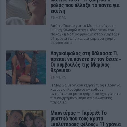
ρόλος που άλλαξε τα πάντα για
εκείνη
ΣΉΜΕΡΑ
Από το Όσκαρ για το Monster μέχρι τη
μυθική Καλυψώ στην «Οδύσσεια» του
Νόλαν - η Νοτιοαφρικανή σταρ γιορτάζει
51 χρόνια ζωής και μια καριέρα χωρίς
στερεότυπα.
Λαγοκέφαλος στη θάλασσα: Τι
πρέπει να κάνετε αν τον δείτε ‑
Οι συμβουλές της Μαρίνας
Βερνίκου
ΣΉΜΕΡΑ
Η Μαρίνα Βερνίκου εξηγεί τι οφείλουν να
κάνουν οι λουόμενοι αν έρθουν
αντιμέτωποι με το ψάρι που έχει γίνει το
πιο συζητημένο θέμα στις ελληνικές
παραλίες
Μπαντέρας – Γκρίφιθ: Το
μυστικό που τους κρατά
«καλύτερους φίλους» 11 χρόνια