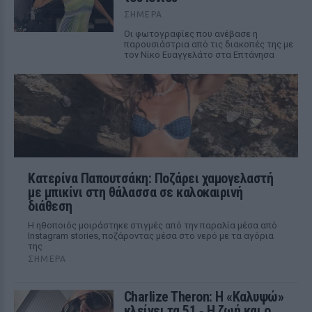
ΣΉΜΕΡΑ
Οι φωτογραφίες που ανέβασε η
παρουσιάστρια από τις διακοπές της με
τον Νίκο Ευαγγελάτο στα Επτάνησα
Κατερίνα Παπουτσάκη: Ποζάρει χαμογελαστή
με μπικίνι στη θάλασσα σε καλοκαιρινή
διάθεση
Η ηθοποιός μοιράστηκε στιγμές από την παραλία μέσα από
Instagram stories, ποζάροντας μέσα στο νερό με τα αγόρια
της
ΣΉΜΕΡΑ
Charlize Theron: Η «Καλυψώ»
κλείνει τα 51 ‑ H ζωή και ο