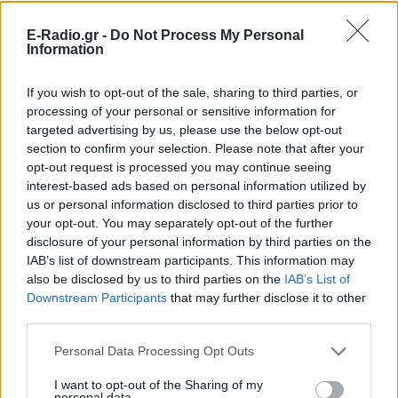
E-Radio.gr -
Do Not Process My Personal
Information
If you wish to opt-out of the sale, sharing to third parties, or
processing of your personal or sensitive information for
targeted advertising by us, please use the below opt-out
section to confirm your selection. Please note that after your
opt-out request is processed you may continue seeing
interest-based ads based on personal information utilized by
us or personal information disclosed to third parties prior to
your opt-out. You may separately opt-out of the further
disclosure of your personal information by third parties on the
ΔΕΙΤΕ ΕΠΙΣΗΣ
IAB’s list of downstream participants. This information may
also be disclosed by us to third parties on the
IAB’s List of
Downstream Participants
that may further disclose it to other
ΣΤΗΝ ΙΔΙΑ ΚΑΤΗΓΟΡΙΑ
third parties.
Η Ελένη Βουλγαράκη ξεσπά για
Personal Data Processing Opt Outs
τις φήμες χωρισμού με τον
Ιωαννίδη: «Διασταυρώστε
I want to opt-out of the Sharing of my
καμία πληροφορία πριν
personal data.