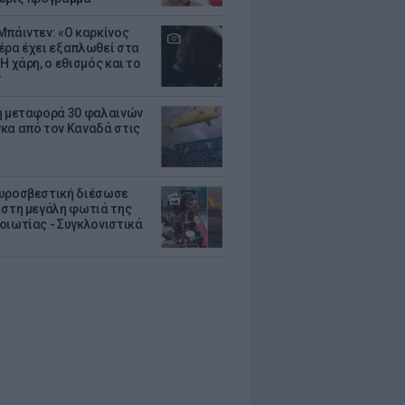
Μπάιντεν: «Ο καρκίνος
έρα έχει εξαπλωθεί στα
Η χάρη, ο εθισμός και το
τ
ή μεταφορά 30 φαλαινών
κα από τον Καναδά στις
υροσβεστική διέσωσε
 στη μεγάλη φωτιά της
οιωτίας - Συγκλονιστικά