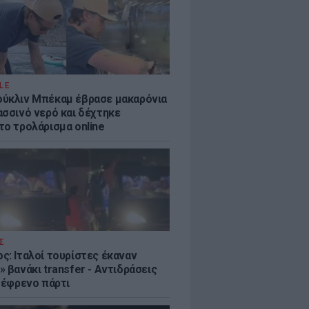
LE
ύκλιν Μπέκαμ έβρασε μακαρόνια
ασσινό νερό και δέχτηκε
το τρολάρισμα online
Σ
ς: Ιταλοί τουρίστες έκαναν
 βανάκι transfer - Αντιδράσεις
 ξέφρενο πάρτι