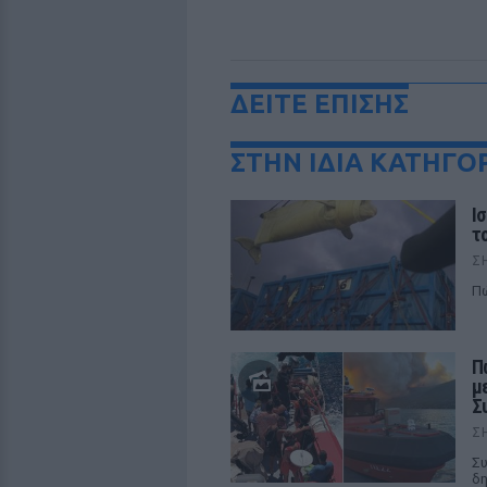
ΔΕΙΤΕ ΕΠΙΣΗΣ
ΣΤΗΝ ΙΔΙΑ ΚΑΤΗΓΟ
Ι
τ
Σ
Πώ
Π
μ
Σ
Σ
Συ
δη