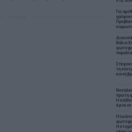
στη Ταϊ
Για αμύ
γράφουν
ΔΙΑΦΗΜΙΣΗ
Προβλέπ
κομμωτήρ
Διακοπέ
Βάλια Χ
φωτογρα
παραλί
Στέφανο
τη σύντ
κοινή β
Νοσηλεύ
πρώτη φ
Η απίθα
έγινε vir
H Ιωάνν
φωτογρα
Η στιγμή
μέρες χ