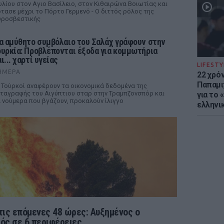
υλίου στον Αγιο Βασίλειο, στον Κιθαιρώνα Βοιωτίας και
τασε μέχρι το Πόρτο Γερμενό - Ο διττός ρόλος της
υροσβεστικής
ια αμύθητο συμβόλαιο του Σαλάχ γράφουν στην
ουρκία: Προβλέπονται έξοδα για κομμωτήρια
ι... χαρτί υγείας
LIFESTY
ΉΜΕΡΑ
22 χρό
Παπαμι
 Τούρκοί αναφέρουν τα οικονομικά δεδομένα της
ταγραφής του Αιγύπτιου σταρ στην Τραμπζονσπόρ και
για το
 νούμερα που βγάζουν, προκαλούν ίλιγγο
ελληνι
 τις επόμενες 48 ώρες: Αυξημένος ο
ός σε 6 περιφέρειες