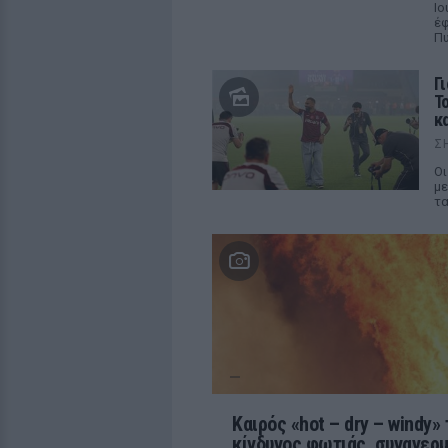
Ιο
έφ
Π
Γ
Τ
κα
Σ
Οι
με
τα
Καιρός «hot – dry – windy»
κίνδυνος φωτιάς, συναγερμ