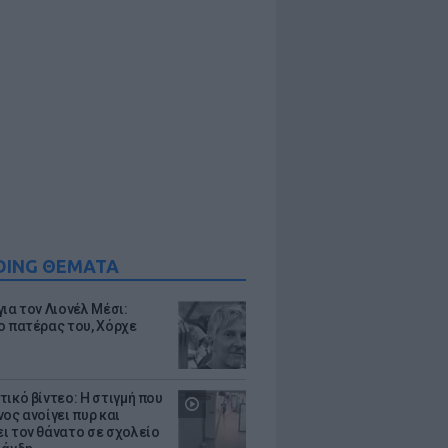
DING ΘΕΜΑΤΑ
ια τον Λιονέλ Μέσι:
ο πατέρας του, Χόρχε
τικό βίντεο: Η στιγμή που
ος ανοίγει πυρ και
ι τον θάνατο σε σχολείο