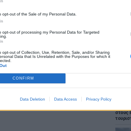
In
r και στο Instagram
o opt-out of the Sale of my Personal Data.
ΔΙΑΦΗΜΙΣΗ
In
to opt-out of processing my Personal Data for Targeted
ΕΙΔΗΣΕΙ
ing.
Θρίλερ
In
γυναίκα
έπεσε 
o opt-out of Collection, Use, Retention, Sale, and/or Sharing
ersonal Data that Is Unrelated with the Purposes for which it
lected.
Out
CONFIRM
Data Deletion
Data Access
Privacy Policy
ΕΙΔΗΣΕΙ
Πάνω α
στους 
τουρισ