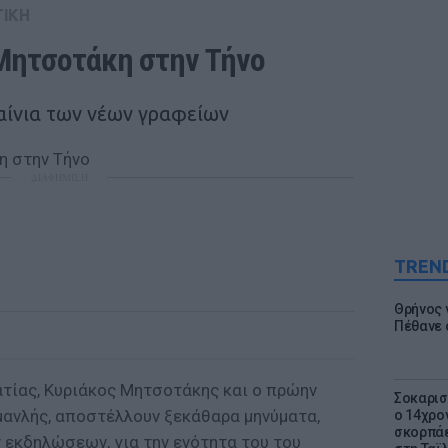
ΤΙΚΗ
Μητσοτάκη στην Τήνο
αίνια των νέων γραφείων
ΔΙΑΦΗΜΙΣΗ
TREN
Θρήνος γ
Πέθανε 
τίας, Κυριάκος Μητσοτάκης και ο πρώην
Σοκαρισ
νλής, αποστέλλουν ξεκάθαρα μηνύματα,
ο 14χρον
σκορπάε
 εκδηλώσεων, για την ενότητα του του