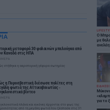
LIFESTY
Ο Μπρο
ΡΙΑ
με θαλ
ανελέη
στορική μεταφορά 30 φαλαινών μπελούγκα από
ον Καναδά στις ΗΠΑ
ΉΜΕΡΑ
ς στήθηκε η αεροπορική γέφυρα σωτηρίας
ώς η Πυροσβεστική διέσωσε πολίτες στη
ΕΙΔΗΣΕΙ
εγάλη φωτιά της Αττικοβοιωτίας ‑
Μύκονο
υγκλονιστικά βίντεο
«κλαμπ»
ΉΜΕΡΑ
για το
γκλονιστικά πλάνα και εικόνες έρχονται στο φως της
μοσιότητας από τη μεγάλη φωτιά που ξέσπασε στις 31