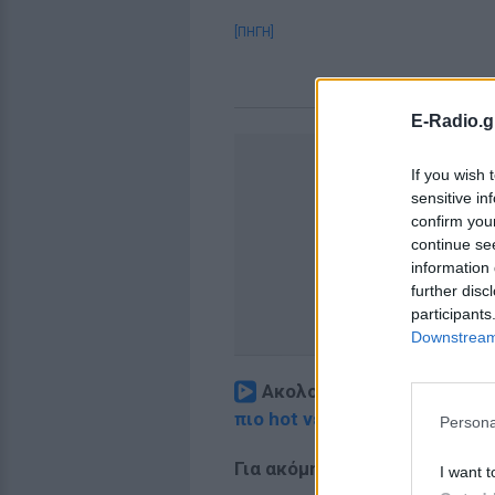
[ΠΗΓΗ]
E-Radio.g
If you wish 
sensitive in
confirm you
continue se
information 
further disc
participants
Downstream 
Ακολουθήστε το E-Radio.
πιο hot νέα
.
Persona
Για ακόμη περισσότερα
νέα
,
I want t