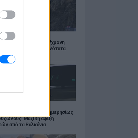
Σ
 στον Λυκαβηττό: Σε 57χρονη
 ανήκει η σορός - Πιθανότατα
από ύψος
Σ
πό 45.000 διελεύσεις ημερησίως
Ευζώνους: Μαζική άφιξη
τών από τα Βαλκάνια