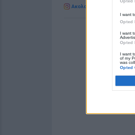
Opted 
Ακολουθήστε το E-Radio.g
I want t
Opted 
I want 
Advertis
Opted 
I want t
of my P
was col
Opted 