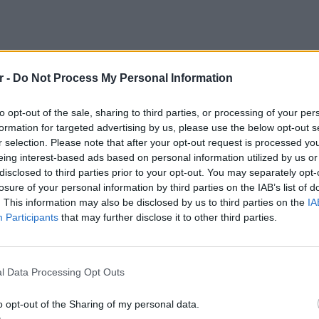
ΔΙΑΦΗΜΙΣΗ
r -
Do Not Process My Personal Information
to opt-out of the sale, sharing to third parties, or processing of your per
formation for targeted advertising by us, please use the below opt-out s
r selection. Please note that after your opt-out request is processed y
eing interest-based ads based on personal information utilized by us or
disclosed to third parties prior to your opt-out. You may separately opt-
losure of your personal information by third parties on the IAB’s list of
. This information may also be disclosed by us to third parties on the
IA
Participants
that may further disclose it to other third parties.
ΕΙΔΗΣΕΙ
gr στο
Google News
και μάθετε πρώτοι
τα
Καιρός 
48 ώρε
l Data Processing Opt Outs
συναγε
 μπείτε στην
ροή ειδήσεων
του E-Daily.gr
o opt-out of the Sharing of my personal data.