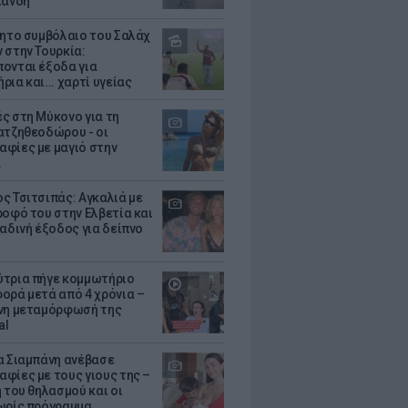
λάνδη
θητο συμβόλαιο του Σαλάχ
 στην Τουρκία:
ονται έξοδα για
ια και... χαρτί υγείας
ς στη Μύκονο για τη
ατζηθεοδώρου - οι
φίες με μαγιό στην
α
ς Τσιτσιπάς: Αγκαλιά με
ροφό του στην Ελβετία και
ραδινή έξοδος για δείπνο
τρια πήγε κομμωτήριο
ορά μετά από 4 χρόνια –
νη μεταμόρφωσή της
al
α Σιαμπάνη ανέβασε
φίες με τους γιους της –
 του θηλασμού και οι
ωρίς πρόγραμμα