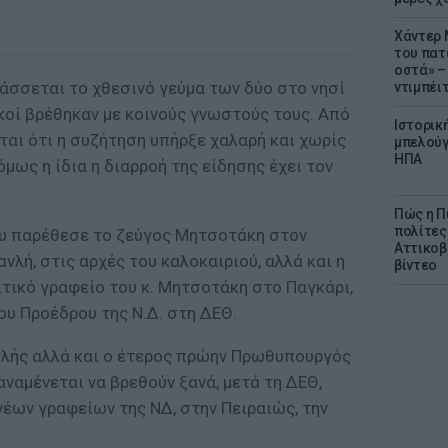
Χάντερ 
του πατ
οστά» – 
άσσεται το χθεσινό γεύμα των δύο στο νησί
ντιμπέι
ικοί βρέθηκαν με κοινούς γνωστούς τους. Από
Ιστορικ
ται ότι η συζήτηση υπήρξε χαλαρή και χωρίς
μπελούγ
ΗΠΑ
μως η ίδια η διαρροή της είδησης έχει τον
Πώς η Π
πολίτες
ου παρέθεσε το ζεύγος Μητσοτάκη στον
Αττικοβ
λή, στις αρχές του καλοκαιριού, αλλά και η
βίντεο
τικό γραφείο του κ. Μητσοτάκη στο Παγκάρι,
του Προέδρου της Ν.Δ. στη ΔΕΘ.
νλής αλλά και ο έτερος πρώην Πρωθυπουργός
 αναμένεται να βρεθούν ξανά, μετά τη ΔΕΘ,
νέων γραφείων της ΝΔ, στην Πειραιώς, την