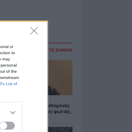
sonal or
ΔΙΑΒΑΣΤΕ ΣΗΜΕΡΑ
ection to
ou may
 personal
out of the
 downstream
B’s List of
Σ
«hot – dry – windy» τις επόμενες
ς: Αυξημένος ο κίνδυνος φωτιάς,
ρμός σε 6 περιφέρειες