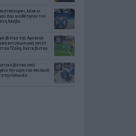
πιστεύουμε», λένε οι
νοί που υιοθέτησαν τον
στη Λέσβο
ρό βίντεο της Αρσεναλ
 νέα εντυπωσιακή ασίστ
στου Τζόλη, δείτε βίντεο
ιστικό βίντεο από
γείο την ώρα του σεισμού
R στην Ιαπωνία