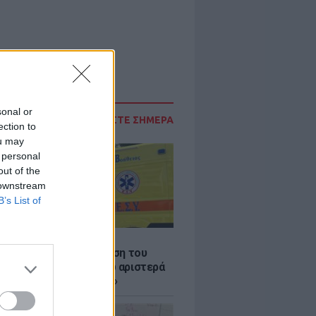
sonal or
ΔΙΑΒΑΣΤΕ ΣΗΜΕΡΑ
ection to
ou may
 personal
out of the
 downstream
B’s List of
Σ
: Συγκλονίζει η κατάθεση του
 – «Κοίταξα να στρίψω αριστερά
 γλιτώσω, δεν πρόλαβα»