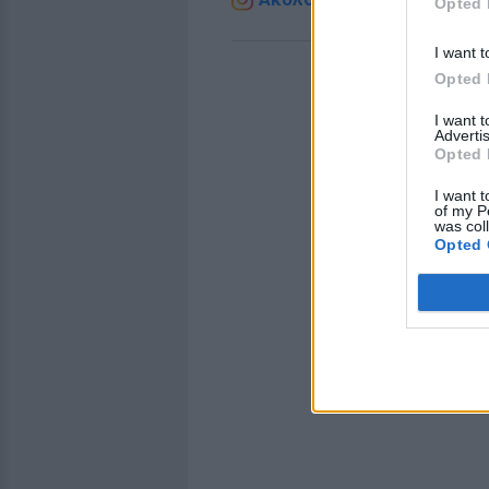
Opted 
I want t
Opted 
I want 
Advertis
Opted 
I want t
of my P
was col
Opted 