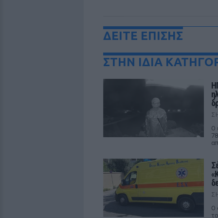
ΔΕΙΤΕ ΕΠΙΣΗΣ
ΣΤΗΝ ΙΔΙΑ ΚΑΤΗΓΟ
Η
η
δρ
Σ
Ο 
78
απ
Σ
«
δ
Σ
Ο 
το