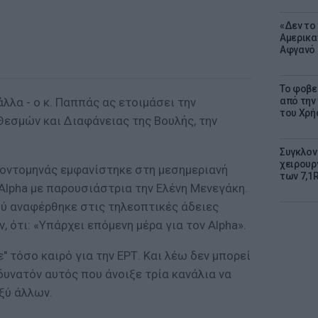
«Δεν το 
Αμερικα
Αφγανό 
Το φοβε
 άλλα - ο κ. Παππάς ας ετοιμάσει την
από την
του Χρή
Θεσμών και Διαφάνειας της Βουλής, την
Συγκλον
χειρουρ
Κοντομηνάς εμφανίστηκε στη μεσημεριανή
των 7,1
Alpha με παρουσιάστρια την Ελένη Μενεγάκη.
ού αναφέρθηκε στις τηλεοπτικές άδειες
 ότι: «Υπάρχει επόμενη μέρα για τον Alpha».
 τόσο καιρό για την ΕΡΤ. Kαι λέω δεν μπορεί
 δυνατόν αυτός που άνοιξε τρία κανάλια να
αξύ άλλων.