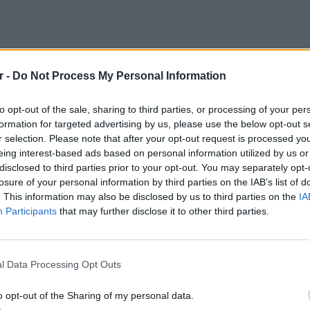
ΔΙΑΦΗΜΙΣΗ
r -
Do Not Process My Personal Information
to opt-out of the sale, sharing to third parties, or processing of your per
formation for targeted advertising by us, please use the below opt-out s
r selection. Please note that after your opt-out request is processed y
eing interest-based ads based on personal information utilized by us or
disclosed to third parties prior to your opt-out. You may separately opt-
losure of your personal information by third parties on the IAB’s list of
. This information may also be disclosed by us to third parties on the
IA
Participants
that may further disclose it to other third parties.
gr στο
Google News
και μάθετε πρώτοι
τα
ΕΙΔΗΣΕΙ
Σέρρες
οδηγού
l Data Processing Opt Outs
για να
 μπείτε στην
ροή ειδήσεων
του E-Daily.gr
o opt-out of the Sharing of my personal data.
r και στο Instagram