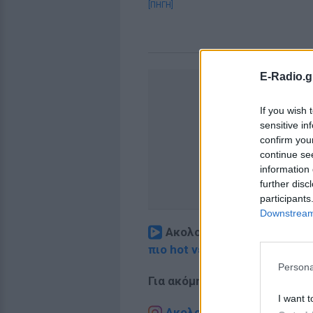
[ΠΗΓΗ]
E-Radio.g
If you wish 
sensitive in
confirm you
continue se
information 
further disc
participants
Downstream 
Ακολουθήστε το E-Radio.
πιο hot νέα
.
Persona
Για ακόμη περισσότερα
νέα
,
I want t
Ακολουθήστε το E-Radio.g