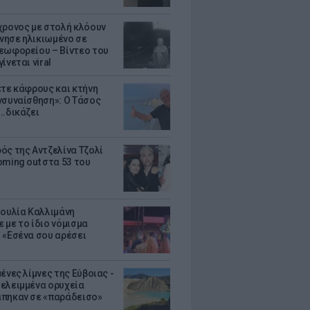
χρονος με στολή κλόουν
ησε ηλικιωμένο σε
εωφορείου – Βίντεο του
ίνεται viral
ετε κάφρους και κτήνη
νσυναίσθηση»: Ο Τάσος
..δικάζει
ός της Αντζελίνα Τζολί
oming out στα 53 του
Ιουλία Καλλιμάνη
 με το ίδιο νόμισμα
 «Εσένα σου αρέσει
ένες λίμνες της Εύβοιας -
ελειμμένα ορυχεία
πηκαν σε «παράδεισο»