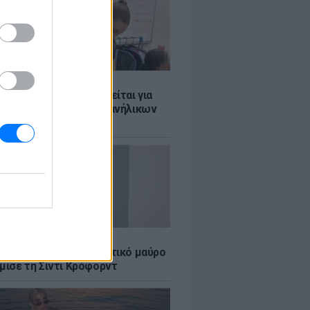
Σ
ασκάλα χορού κατηγορείται για
λική κακοποίηση δύο ανήλικων
ν της
LE
κέρμπερ: Με αποκαλυπτικό μαύρο
μισε τη Σίντι Κρόφορντ