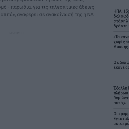
μό - παρωδία, για τις τηλεοπτικές άδειες
ΗΠΑ: 15
Παππά», αναφέρει σε ανακοίνωσή της η ΝΔ
δολοφόν
στάση λ
δράστη γ
ΔΙΑΦΗΜΙΣΗ
«Τα κάν
χωρίς ε
Δούσης.
Ο αδελφ
έκανε c
Έξαλλη 
πλήρωσε
θαμώνα:
αυτό;»
Οι κρυμμ
Εγκαταλ
μετατρά