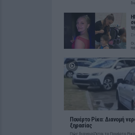
δυ
Η
σ
τ
Σ
Οι
π
Πουέρτο Ρίκο: Διανομή νερ
ξηρασίας
Πώς διαχειρίζεται το Πουέρτο Ρίκο