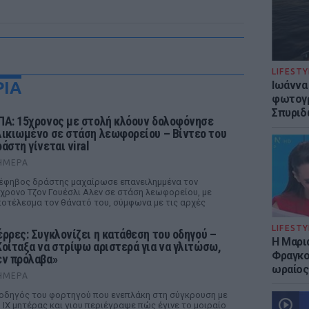
LIFESTY
ΡΙΑ
Ιωάννα
φωτογρ
Σπυριδ
ΠΑ: 15χρονος με στολή κλόουν δολοφόνησε
λικιωμένο σε στάση λεωφορείου – Βίντεο του
άστη γίνεται viral
ΉΜΕΡΑ
έφηβος δράστης μαχαίρωσε επανειλημμένα τον
χρονο Τζον Γουέσλι Αλεν σε στάση λεωφορείου, με
οτέλεσμα τον θάνατό του, σύμφωνα με τις αρχές
LIFESTY
έρρες: Συγκλονίζει η κατάθεση του οδηγού –
Η Μαρι
Κοίταξα να στρίψω αριστερά για να γλιτώσω,
Φραγκού
εν πρόλαβα»
ωραίος
ΉΜΕΡΑ
οδηγός του φορτηγού που ενεπλάκη στη σύγκρουση με
 ΙΧ μητέρας και γιου περιέγραψε πώς έγινε το μοιραίο