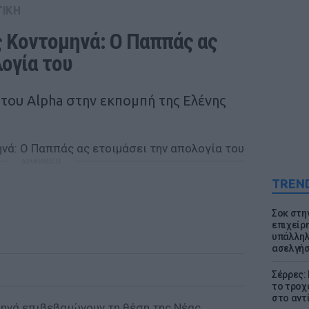
ΤΙΚΗ
ς Κοντομηνά: Ο Παππάς ας 
λογία του
ς του Alpha στην εκπομπή της Ελένης
ΔΙΑΦΗΜΙΣΗ
TREN
Σοκ στη
επιχείρ
υπάλληλ
ασελγήσ
Σέρρες:
το τροχ
στο αντ
μηνά επιβεβαιώνουν τη θέση της Νέας