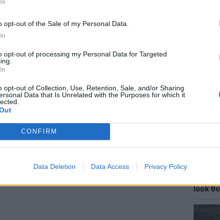
In
ΔΙΑΦΗΜΙΣΗ
o opt-out of the Sale of my Personal Data.
In
to opt-out of processing my Personal Data for Targeted
ΕΙΔΗΣΕΙ
ing.
ΗΠΑ: Δ
In
σeξουα
μαθητώ
o opt-out of Collection, Use, Retention, Sale, and/or Sharing
ersonal Data that Is Unrelated with the Purposes for which it
lected.
Out
CONFIRM
Data Deletion
Data Access
Privacy Policy
LIFESTY
Κάια Γ
look θύ