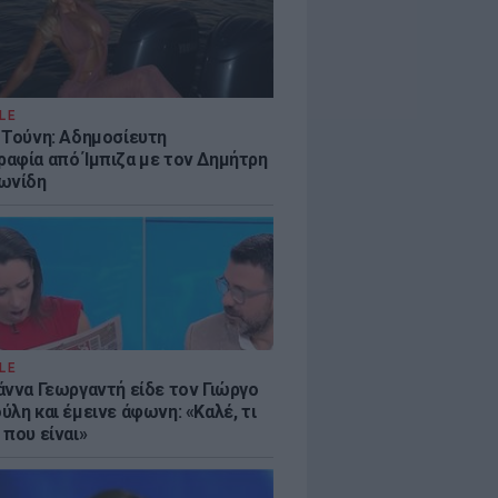
LE
 Τούνη: Αδημοσίευτη
αφία από Ίμπιζα με τον Δημήτρη
ωνίδη
LE
άννα Γεωργαντή είδε τον Γιώργο
λη και έμεινε άφωνη: «Καλέ, τι
 που είναι»