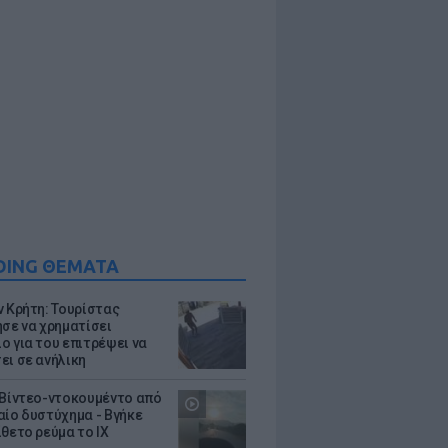
DING ΘΕΜΑΤΑ
ν Κρήτη: Τουρίστας
ησε να χρηματίσει
ο για του επιτρέψει να
ει σε ανήλικη
 Βίντεο-ντοκουμέντο από
αίο δυστύχημα - Βγήκε
ίθετο ρεύμα το ΙΧ