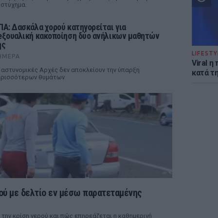
στύχημα.
ΠΑ: Δασκάλα χορού κατηγορείται για
eξουαλική κακοποίηση δύο ανήλικων μαθητών
ης
LIFESTY
ΉΜΕΡΑ
Viral 
 αστυνομικές Αρχές δεν αποκλείουν την ύπαρξη
κατά τ
ερισσότερων θυμάτων
ού με δελτίο εν μέσω παρατεταμένης
 την κρίση νερού και πώς επηρεάζεται η καθημερινή