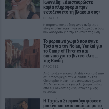
Ιωαννίδη: «Διασταυρώστε
καμία πληροφορία πριν
εκτοξεύσετε τη βλακεία σας»
ΠΡΟΧΤΈΣ
Η παραγωγός ραδιοφώνου ανάρτησε
story στο Instagram για να διαψεύσει όσα
κυκλοφορούν για την ερωτική της ζωή
Το μαροκινό χωριό που έγινε
Τροία για τον Nolan, Yunkai για
το Game of Thrones και
σκηνικό για το βίντεο κλιπ ...
της Βανδή
ΠΡΟΧΤΈΣ
Από το «Lawrence of Arabia» και το Game
of Thrones μέχρι την «Οδύσσεια» του
Christopher Nolan, το οχυρωμένο χωριό
Αΐτ Μπεν Χαντού έχει φιλοξενήσει πάνω
από έξι δεκαετίες κινηματογραφικής
ιστορίας
Η Τατιάνα Στεφανίδου φόρεσε
μπικίνι και εντυπωσίασε με το