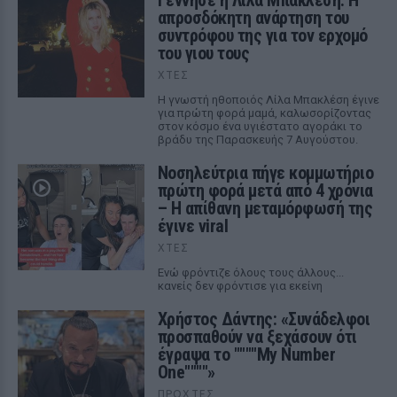
Γέννησε η Λίλα Μπακλέση: Η
απροσδόκητη ανάρτηση του
συντρόφου της για τον ερχομό
του γιου τους
ΧΤΕΣ
Η γνωστή ηθοποιός Λίλα Μπακλέση έγινε
για πρώτη φορά μαμά, καλωσορίζοντας
στον κόσμο ένα υγιέστατο αγοράκι το
βράδυ της Παρασκευής 7 Αυγούστου.
Νοσηλεύτρια πήγε κομμωτήριο
πρώτη φορά μετά από 4 χρόνια
– Η απίθανη μεταμόρφωσή της
έγινε viral
ΧΤΕΣ
Ενώ φρόντιζε όλους τους άλλους...
κανείς δεν φρόντισε για εκείνη
Χρήστος Δάντης: «Συνάδελφοι
προσπαθούν να ξεχάσουν ότι
έγραψα το """"My Number
One""""»
ΠΡΟΧΤΈΣ