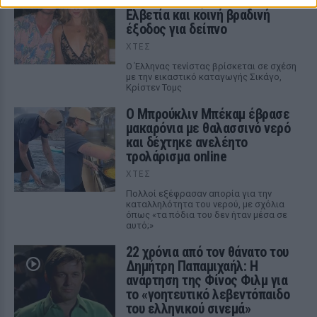
με τη σύντροφό του στην
Ελβετία και κοινή βραδινή
έξοδος για δείπνο
ΧΤΕΣ
Ο Έλληνας τενίστας βρίσκεται σε σχέση
με την εικαστικό καταγωγής Σικάγο,
Κρίστεν Τομς
Ο Μπρούκλιν Μπέκαμ έβρασε
μακαρόνια με θαλασσινό νερό
και δέχτηκε ανελέητο
τρολάρισμα online
ΧΤΕΣ
Πολλοί εξέφρασαν απορία για την
καταλληλότητα του νερού, με σχόλια
όπως «τα πόδια του δεν ήταν μέσα σε
αυτό;»
22 χρόνια από τον θάνατο του
Δημήτρη Παπαμιχαήλ: Η
ανάρτηση της Φίνος Φιλμ για
το «γοητευτικό λεβεντόπαιδο
του ελληνικού σινεμά»