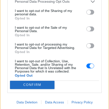
Personal Data Processing Opt Outs
ΧΤΕΣ
Μέσα από ανάρτηση στο Instagram
I want to opt-out of the Sharing of my
μοιράστηκε στιγμές από τις
personal data.
καλοκαιρινές της διακοπές στο νησί των
Opted In
ανέμων
I want to opt-out of the Sale of my
Personal Data.
Opted In
I want to opt-out of processing my
Personal Data for Targeted Advertising.
Opted In
I want to opt-out of Collection, Use,
H Ιωάννα Σιαμπάνη ανέβασε φωτογραφίες με
Retention, Sale, and/or Sharing of my
τους γιους της – Η στιγμή του θηλασμού και οι
Personal Data that Is Unrelated with the
Purposes for which it was collected.
μέρες χωρίς πρόγραμμα
Opted Out
Η πρώην παίκτρια του «My Style Rocks» και ο Τζίμης
Σταθοκωστόπουλος απέκτησαν πρόσφατα το δεύτερο
CONFIRM
παιδί τους
ΧΤΕΣ
Data Deletion
Data Access
Privacy Policy
Στέφανος Τσιτσιπάς: Αγκαλιά