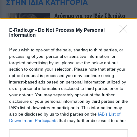
ΣΤΗΝ ΙΔΙΑ ΚΑΤΗΓΟΡΙΑ
Ατύχημα για τον Ιβάν Σβιτάιλο
στην Κέρκυρα: «Θα σηκωθώ πιο
δυνατός»
E-Radio.gr -
Do Not Process My Personal
Information
ΧΤΕΣ
Ο ηθοποιός και χορευτής μοιράστηκε
στο Instagram μια φωτογραφία από
If you wish to opt-out of the sale, sharing to third parties, or
πρόσφατη εξέτασή του, με ένα μήνυμα
processing of your personal or sensitive information for
θάρρους
targeted advertising by us, please use the below opt-out
Φοβερή ιστορία στον ΟΦΗ:
section to confirm your selection. Please note that after your
Ένας κάτοχος εισιτηρίου
opt-out request is processed you may continue seeing
διαρκείας είναι μόλις 2 μηνών
interest-based ads based on personal information utilized by
us or personal information disclosed to third parties prior to
ΧΤΕΣ
your opt-out. You may separately opt-out of the further
Οπαδός από κούνια κυριολεκτικά στον
disclosure of your personal information by third parties on the
ΟΦΗ
IAB’s list of downstream participants. This information may
Διακοπές στη Μύκονο για τη
also be disclosed by us to third parties on the
IAB’s List of
Βάλια Χατζηθεοδώρου ‑ οι
Downstream Participants
that may further disclose it to other
φωτογραφίες με μαγιό στην
third parties.
παραλία