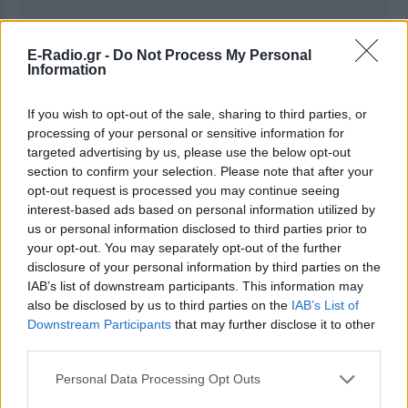
E-Radio.gr -
Do Not Process My Personal
Information
If you wish to opt-out of the sale, sharing to third parties, or
processing of your personal or sensitive information for
targeted advertising by us, please use the below opt-out
section to confirm your selection. Please note that after your
Ακολουθήστε το E-Radio.gr στο
Google News
opt-out request is processed you may continue seeing
και μάθετε πρώτοι
τα πιο hot νέα
.
interest-based ads based on personal information utilized by
us or personal information disclosed to third parties prior to
Εσύ μπήκες στο E-Daily.gr; Τα νέα της ημέρας
your opt-out. You may separately opt-out of the further
και ότι σου κάνει κλικ!
disclosure of your personal information by third parties on the
IAB’s list of downstream participants. This information may
Ακολουθήστε το E-Radio.gr και στο Instagram
also be disclosed by us to third parties on the
IAB’s List of
Downstream Participants
that may further disclose it to other
ΔΙΑΦΗΜΙΣΗ
third parties.
Personal Data Processing Opt Outs