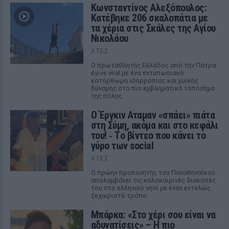
Κωνσταντίνος Αλεξόπουλος:
Κατέβηκε 206 σκαλοπάτια με
τα χέρια στις Σκάλες της Αγίου
Νικολάου
ΧΤΕΣ
Ο πρωταθλητής Ελλάδος από την Πάτρα
έγινε viral με ένα εντυπωσιακό
κατόρθωμα ισορροπίας και μυϊκής
δύναμης στο πιο εμβληματικό τοπόσημο
της πόλης.
Ο Έργκιν Αταμαν «σπάει» πιάτα
στη Σύμη, ακόμα και στο κεφάλι
του! ‑ Tο βίντεο που κάνει το
γύρο των social
ΧΤΕΣ
Ο πρώην προπονητής του Παναθηναϊκού
απολαμβάνει τις καλοκαιρινές διακοπές
του στο ελληνικό νησί με έναν εντελώς
ξεχωριστό τρόπο.
Μπάρκα: «Στο χέρι σου είναι να
αδυνατίσεις» – Η πιο