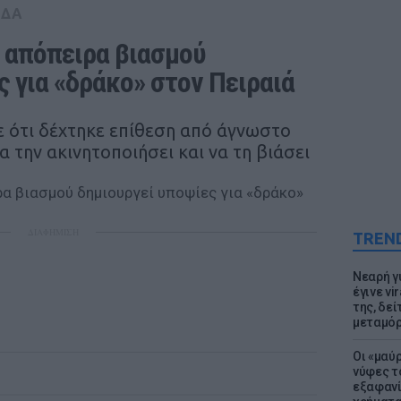
ΑΔΑ
 απόπειρα βιασμού 
ς για «δράκο» στον Πειραιά
 ότι δέχτηκε επίθεση από άγνωστο
 την ακινητοποιήσει και να τη βιάσει
ΔΙΑΦΗΜΙΣΗ
TREN
Νεαρή γ
έγινε vi
της, δε
μεταμό
Οι «μαύ
νύφες τ
εξαφανί