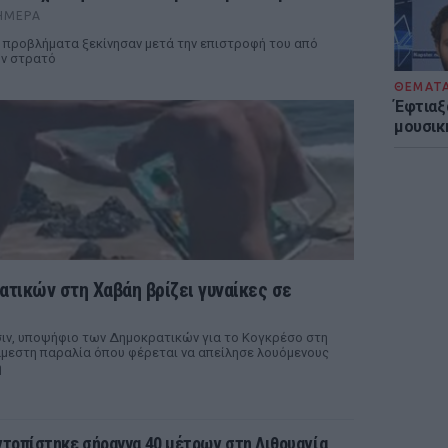
ΉΜΕΡΑ
 προβλήματα ξεκίνησαν μετά την επιστροφή του από
ν στρατό
ΘΕΜΑΤ
Έφτιαξ
μουσική
τικών στη Χαβάη βρίζει γυναίκες σε
σιν, υποψήφιο των Δημοκρατικών για το Κογκρέσο στη
άμεστη παραλία όπου φέρεται να απείλησε λουόμενους
ή
ντοπίστηκε σήραγγα 40 μέτρων στη Λιθουανία