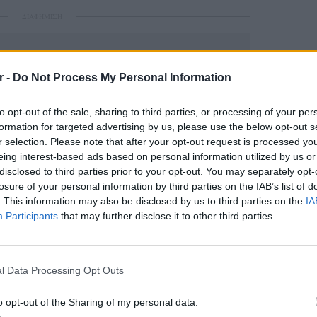
ΔΙΑΦΗΜΙΣΗ
r -
Do Not Process My Personal Information
to opt-out of the sale, sharing to third parties, or processing of your per
formation for targeted advertising by us, please use the below opt-out s
r selection. Please note that after your opt-out request is processed y
eing interest-based ads based on personal information utilized by us or
disclosed to third parties prior to your opt-out. You may separately opt-
losure of your personal information by third parties on the IAB’s list of
gr στο
Google News
και μάθετε πρώτοι
τα
. This information may also be disclosed by us to third parties on the
IA
Participants
that may further disclose it to other third parties.
 μπείτε στην
ροή ειδήσεων
του E-Daily.gr
LIFESTY
Πέρεζ Χ
l Data Processing Opt Outs
r και στο Instagram
μετά το
o opt-out of the Sharing of my personal data.
ΔΙΑΦΗΜΙΣΗ