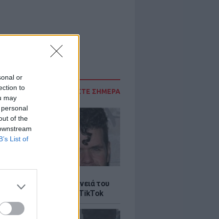
sonal or
ection to
ΔΙΑΒΑΣΤΕ ΣΗΜΕΡΑ
ou may
 personal
out of the
 downstream
B’s List of
LE
ίλτον: Τι λέει η οικογένειά του
 σοκαριστικό live στο TikTok