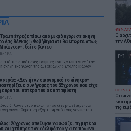
ΡΙΑ
ΘΕΜΑΤ
Ο αρχι
 Τραμπ έτρεξε πίσω από μικρό αγόρι σε σκηνή
το Λας Βέγκας: «Φοβήθηκα ότι θα έπεφτε όπως
την Αθ
 Μπάιντεν», δείτε βίντεο
ΉΜΕΡΑ
α από τις επικότερες τούμπες του Τζο Μπάιντεν ήταν
η σκηνή εκδήλωση της αμερικανικής Σχολής Ικάρων
υστράς: «Δεν ήταν οικονομικό το κίνητρο»
ποστηρίζει ο συνήγορος του 55χρονου που είχε
η σορό του πατέρα του σε καταψύκτη
LIFESTY
Οι συν
ΉΜΕΡΑ
εισιτήρ
ίδιος δήλωσε ότι ο πελάτης του είχε μια εξαιρετικά
τις τιμ
τονη συναισθηματική εξάρτηση από τους γονείς του
όλος: 26χρονος απείλησε να σφάξει τη μητέρα
ου και χτύπησε τον αδελφό του για το πρωινό