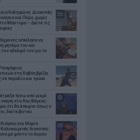
α
λιά Καληφώνη: Διακοπές
ονήσια και Πάρο, χωρίς
στο Μάστορα – Δείτε τις
αφίες
26χρονος απείλησε να
τη μητέρα του και
 τον αδελφό του για το
 Υποψήφιος
τικών στη Χαβάη βρίζει
ς σε παραλία και τρώει
 έτρεξε πίσω από μικρό
ε σκηνή στο Λας Βέγκας:
κα ότι θα έπεφτε όπως ο
ν», δείτε βίντεο
 Λιάγκας και Μαρία
 Καλοκαιρινές διακοπές
ονο με φόντο το Αιγαίο