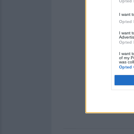
Opted 
I want t
Opted 
I want 
Advertis
Opted 
I want t
of my P
was col
Opted 