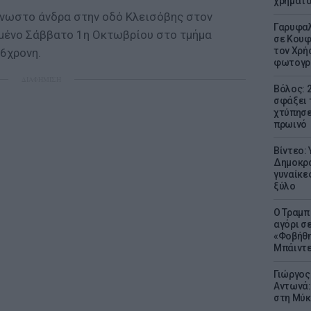
χρήματ
γνωστο άνδρα στην οδό Κλεισόβης στον
Γαρυφαλ
σμένο Σάββατο 1η Οκτωβρίου στο τμήμα
σε Κουφ
τον Χρή
6χρονη.
φωτογρ
ΔΙΑΦΗΜΙΣΗ
Βόλος: 
σφάξει 
χτύπησε
πρωινό
Βίντεο:
Δημοκρα
γυναίκε
ξύλο
Ο Τραμπ
αγόρι σ
«Φοβήθη
Μπάιντε
Γιώργος
Αντωνά:
στη Μύκ