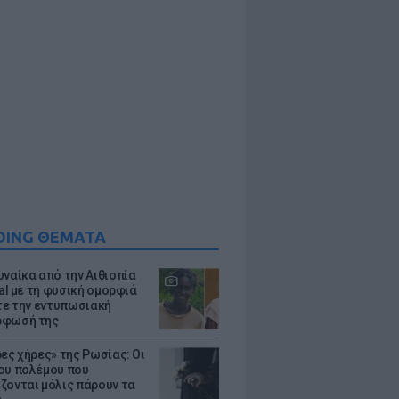
DING ΘΕΜΑΤΑ
υναίκα από την Αιθιοπία
ral με τη φυσική ομορφιά
ίτε την εντυπωσιακή
ρφωσή της
ρες χήρες» της Ρωσίας: Οι
ου πολέμου που
ζονται μόλις πάρουν τα