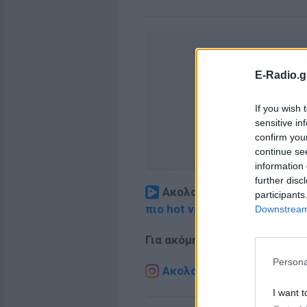
E-Radio.g
If you wish 
sensitive in
confirm you
continue se
information 
further disc
Ακολουθήστε το E-Radio.
participants
πιο hot νέα
.
Downstream 
Για ακόμη περισσότερα
νέα
,
Persona
Ακολουθήστε το E-Radio.g
I want t