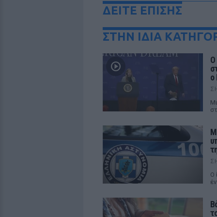
ΔΕΙΤΕ ΕΠΙΣΗΣ
ΣΤΗΝ ΙΔΙΑ ΚΑΤΗΓΟ
Ο
σ
ο
Σ
Μι
στ
Μ
υ
τ
Σ
Ο 
έν
Β
τ