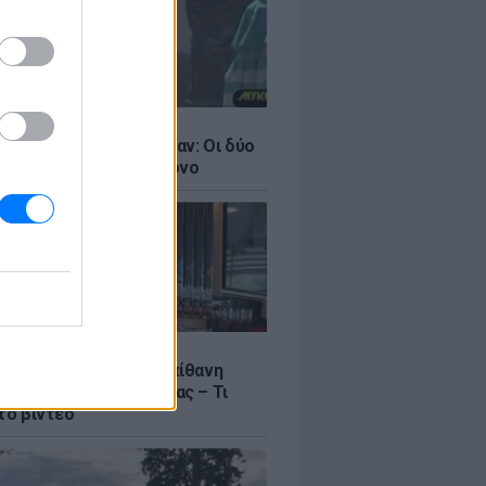
LE
ντάνα και Νικόλ Κίντμαν: Οι δύο
ου Χόλιγουντ στη Μύκονο
LE
γος Μανίκας έστησε απίθανη
σε υπάλληλο καφετέριας – Τι
το βίντεο