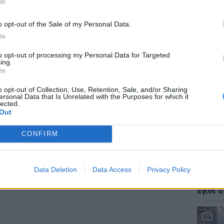
In
o opt-out of the Sale of my Personal Data.
In
to opt-out of processing my Personal Data for Targeted
LIFESTY
ing.
Ζόε Σαλ
In
σταρ τ
o opt-out of Collection, Use, Retention, Sale, and/or Sharing
ersonal Data that Is Unrelated with the Purposes for which it
lected.
Out
CONFIRM
LIFESTY
Data Deletion
Data Access
Privacy Policy
Ο Γιώρ
φάρσα 
έγινε σ