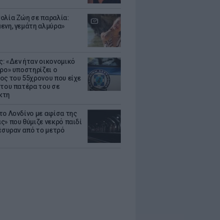
ολία Ζώη σε παραλία:
ενη, γεμάτη αλμύρα»
: «Δεν ήταν οικονομικό
τρο» υποστηρίζει ο
ος του 55χρονου που είχε
 του πατέρα του σε
κτη
το Λονδίνο με αφίσα της
ς» που θύμιζε νεκρό παιδί
πέσυραν από το μετρό