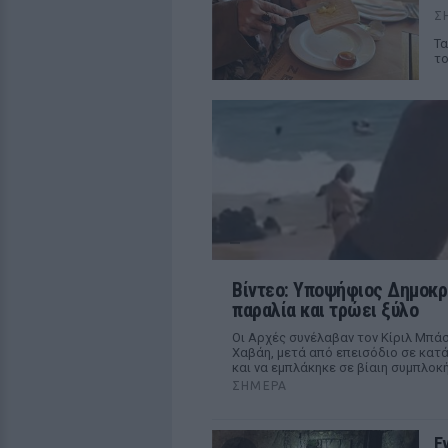
Σ
Τα
το
Βίντεο: Υποψήφιος Δημοκρα
παραλία και τρώει ξύλο
Οι Αρχές συνέλαβαν τον Κίριλ Μπά
Χαβάη, μετά από επεισόδιο σε κατ
και να εμπλάκηκε σε βίαιη συμπλοκ
ΣΉΜΕΡΑ
Ε