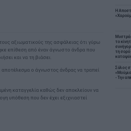
Η Αποστ
«Χαρούμ
Μυστράς
τους αξιωματικούς της ασφάλειας ότι γύρω
το κίνη
συνήγορ
τηκε επίθεση από έναν άγνωστο άνδρα που
τη σορό
καταψύ
ήσει και να τη βιάσει.
Σάλος σ
ε αποτέλεσμα ο άγνωστος άνδρας να τραπεί
«Μούμια
- Την α
ιμένη καταγγελία καθώς δεν αποκλείουν να
ογη υπόθεση που δεν έχει εξιχνιαστεί