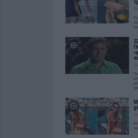
τ
Σ
Πο
νε
αυ
2
Π
«
σ
Σ
Το
απ
με
χα
Μ
χ
Σ
Η 
συ