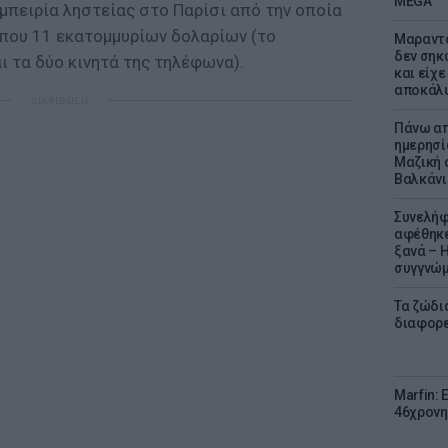
MEGA
εμπειρία ληστείας στο Παρίσι από την οποία
ίπου 11 εκατομμυρίων δολαρίων (το
Μαραντό
δεν σηκ
ι τα δύο κινητά της τηλέφωνα).
και είχε
αποκάλυ
ΔΙΑΦΗΜΙΣΗ
Πάνω απ
ημερησί
Μαζική 
Βαλκάνι
Συνελήφ
αφέθηκε
ξανά – 
συγγνώ
Τα ζώδια
διαφορ
Marfin: 
46χρονη