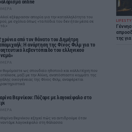
ρολάρισμα online
ΉΜΕΡΑ
λλοί εξέφρασαν απορία για την καταλληλότητα του
LIFESTY
ρού, με σχόλια όπως «τα πόδια του δεν ήταν μέσα σε
τό;»
Γέννησ
απροσδ
της για
2 χρόνια από τον θάνατο του Δημήτρη
απαμιχαήλ: Η ανάρτηση της Φίνος Φιλμ για το
γοητευτικό λεβεντόπαιδο του ελληνικού
ινεμά»
ΉΜΕΡΑ
ν θυμόμαστε ως σπουδαίο ηθοποιό και καλλιτέχνη που
οτέλεσε, μαζί με την Αλίκη, αναπόσπαστο κομμάτι της
γάλης οικογένειας της Φίνος Φιλμ, αναφέρεται
ρακτηριστικά
αρίνα Βερνίκου: Πόζαρε με λαγοκέφαλο στο
έρι
ΉΜΕΡΑ
Μαρίνα Βερνίκου εξηγεί πώς να αντιδρούμε όταν
ναντάμε λαγοκέφαλο στη θάλασσα