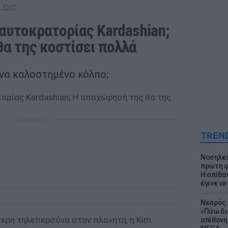
LOID
αυτοκρατορίας Kardashian; 
α της κοστίσει πολλά
ένα καλοστημένο κόλπο;
ΔΙΑΦΗΜΙΣΗ
TREN
Νοσηλεύ
πρώτη φ
Η απίθα
έγινε vir
Νεαρός 
«Πάω δι
τερη τηλεπερσόνα στον πλανήτη, η Kim
απίθανη