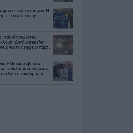
χόμαστε τελεσίγραφα»: Η
η της Ιταλίας στην
: Ιταλοί τουρίστες
κλαμπ» βανάκι transfer -
σεις για το ξέφρενο πάρτι
κλιν Μπέκαμ έβρασε
ια με θαλασσινό νερό και
 ανελέητο τρολάρισμα