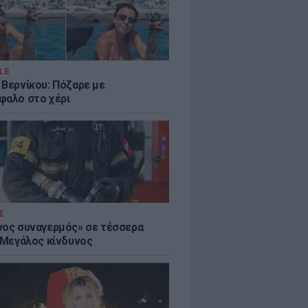
LE
 Βερνίκου: Πόζαρε με
φαλο στο χέρι
Σ
νος συναγερμός» σε τέσσερα
- Μεγάλος κίνδυνος