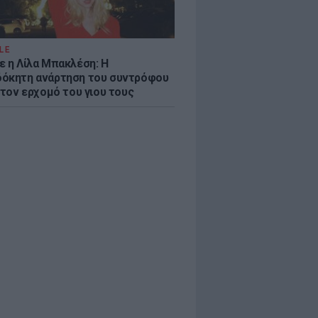
LE
ε η Λίλα Μπακλέση: Η
όκητη ανάρτηση του συντρόφου
 τον ερχομό του γιου τους