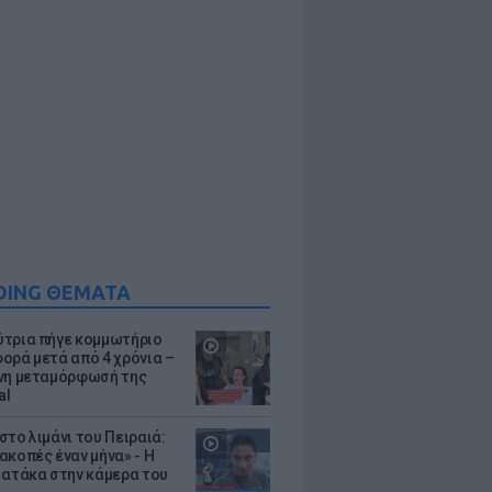
DING ΘΕΜΑΤΑ
τρια πήγε κομμωτήριο
ορά μετά από 4 χρόνια –
νη μεταμόρφωσή της
al
στο λιμάνι του Πειραιά:
ακοπές έναν μήνα» - Η
 ατάκα στην κάμερα του