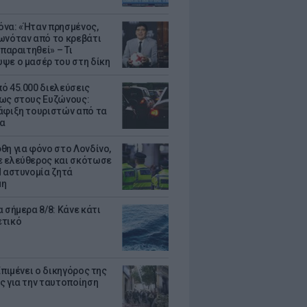
να: «Ήταν πρησμένος,
ωνόταν από το κρεβάτι
 παραιτηθεί» – Τι
ψε ο μασέρ του στη δίκη
ό 45.000 διελεύσεις
ως στους Ευζώνους:
άφιξη τουριστών από τα
α
θη για φόνο στο Λονδίνο,
 ελεύθερος και σκότωσε
Η αστυνομία ζητά
μη
 σήμερα 8/8: Κάνε κάτι
ετικό
Επιμένει ο δικηγόρος της
ς για την ταυτοποίηση