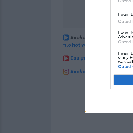
Opted 
I want t
Opted 
I want 
Advertis
Ακολουθήστε το E-Radio.
Opted 
πιο hot νέα
.
I want t
of my P
Εσύ μπήκες στο E-Daily.gr
was col
Opted 
Ακολουθήστε το E-Radio.g