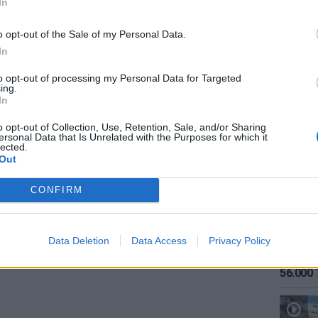
In
o opt-out of the Sale of my Personal Data.
In
to opt-out of processing my Personal Data for Targeted
ing.
gr στο
Google News
και μάθετε πρώτοι
τα
ΕΙΔΗΣΕΙ
In
Καιρός:
σήμερα
o opt-out of Collection, Use, Retention, Sale, and/or Sharing
ersonal Data that Is Unrelated with the Purposes for which it
; Τα νέα της ημέρας και ότι σου κάνει κλικ!
lected.
Out
r και στο Instagram
CONFIRM
ΔΙΑΦΗΜΙΣΗ
Data Deletion
Data Access
Privacy Policy
ΕΙΔΗΣΕΙ
Αύγουσ
56.000 