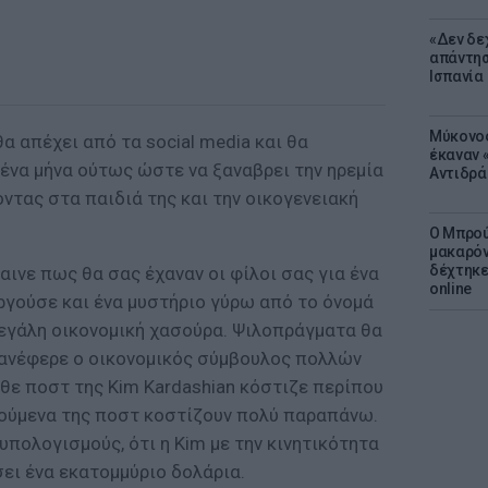
«Δεν δε
απάντησ
Ισπανία
Μύκονος
α απέχει από τα social media και θα
έκαναν «
ένα μήνα ούτως ώστε να ξαναβρει την ηρεμία
Αντιδρά
οντας στα παιδιά της και την οικογενειακή
Ο Μπρού
μακαρόν
δέχτηκε
αινε πως θα σας έχαναν οι φίλοι σας για ένα
online
ργούσε και ένα μυστήριο γύρω από το όνομά
 μεγάλη οικονομική χασούρα. Ψιλοπράγματα θα
ς ανέφερε ο οικονομικός σύμβουλος πολλών
θε ποστ της Kim Kardashian κόστιζε περίπου
γούμενα της ποστ κοστίζουν πολύ παραπάνω.
υπολογισμούς, ότι η Kim με την κινητικότητα
άσει ένα εκατομμύριο δολάρια.