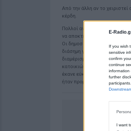
Από την άλλη αν το χειριστεί
κέρδη.
Πολλοί αναφέρουν πως η ιστορ
E-Radio.g
να αποκτήσει περισσότερη φή
Οι δημοσιογράφοι αναρωτήθηκ
If you wish 
διάσημη γυναίκα με τόσο πλού
sensitive in
διαμέρισμα χωρίς κανέναν σω
confirm you
continue se
κατοικιών που δεν έχει ιδιαίτ
information 
έκανε εύκολα η Kim - άρα, ίσ
further disc
ήταν προμελετημένο, είχε τα κ
participants
Downstream 
Persona
I want t