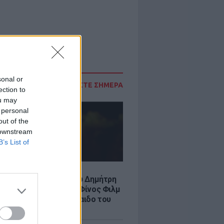
sonal or
ΔΙΑΒΑΣΤΕ ΣΗΜΕΡΑ
ection to
ou may
 personal
out of the
 downstream
B’s List of
LE
νια από τον θάνατο του Δημήτρη
χαήλ: Η ανάρτηση της Φίνος Φιλμ
 «γοητευτικό λεβεντόπαιδο του
κού σινεμά»