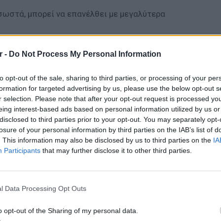
 σωστά, μπορεί να επανέλθει με μεγαλύτερα
ία της ληστείας έγινε για να μπορέσει η ίδια
r -
Do Not Process My Personal Information
μη, και πως όλο αυτό ήταν προσχεδιασμένο.
αν πάμπολες φορές, πώς γίνεται μια τόσο
to opt-out of the sale, sharing to third parties, or processing of your per
το, να αποφάσισε να μείνει σε ένα
formation for targeted advertising by us, please use the below opt-out s
ματοφύλακα τη νύχτα σε ένα συγκρότημα
r selection. Please note that after your opt-out request is processed y
eing interest-based ads based on personal information utilized by us or
ερη φύλαξη. Αυτό ήταν κάτι που δεν θα το
disclosed to third parties prior to your opt-out. You may separately opt-
ως το σενάριο, αν υποθέσουμε πως όλο αυτό
losure of your personal information by third parties on the IAB’s list of
ενά του.
. This information may also be disclosed by us to third parties on the
IA
Participants
that may further disclose it to other third parties.
ΔΙΑΦΗΜΙΣΗ
LIFESTY
22 χρό
Παπαμι
l Data Processing Opt Outs
για το
ελληνι
o opt-out of the Sharing of my personal data.