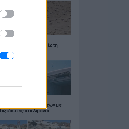
Σ
 Πού θα «χτυπήσει» η ζέστη
Σ
τος: Ρεκόρ Αναχωρήσεων με
Ταξιδιώτες στα Λιμάνια