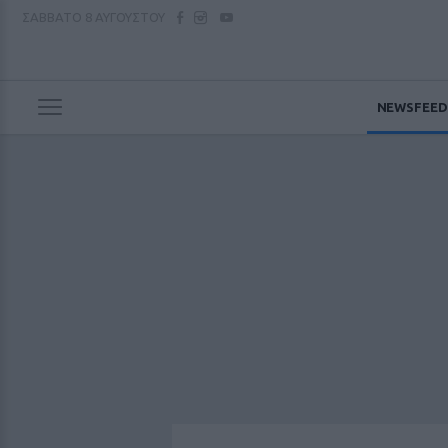
ΣΑΒΒΑΤΟ
8 ΑΥΓΟΥΣΤΟΥ
NEWSFEED