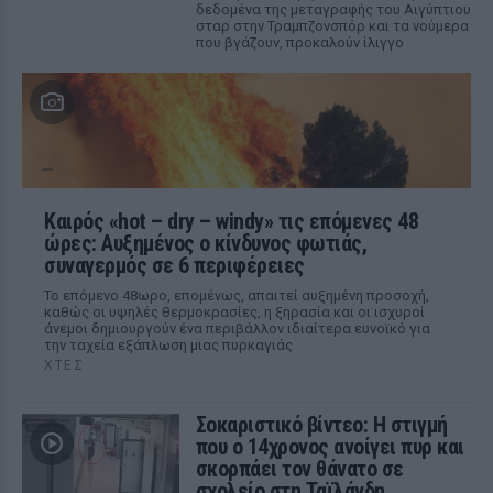
δεδομένα της μεταγραφής του Αιγύπτιου
σταρ στην Τραμπζονσπόρ και τα νούμερα
που βγάζουν, προκαλούν ίλιγγο
Καιρός «hot – dry – windy» τις επόμενες 48
ώρες: Αυξημένος ο κίνδυνος φωτιάς,
συναγερμός σε 6 περιφέρειες
Το επόμενο 48ωρο, επομένως, απαιτεί αυξημένη προσοχή,
καθώς οι υψηλές θερμοκρασίες, η ξηρασία και οι ισχυροί
άνεμοι δημιουργούν ένα περιβάλλον ιδιαίτερα ευνοϊκό για
την ταχεία εξάπλωση μιας πυρκαγιάς
ΧΤΕΣ
Σοκαριστικό βίντεο: Η στιγμή
που ο 14χρονος ανοίγει πυρ και
σκορπάει τον θάνατο σε
σχολείο στη Ταϊλάνδη