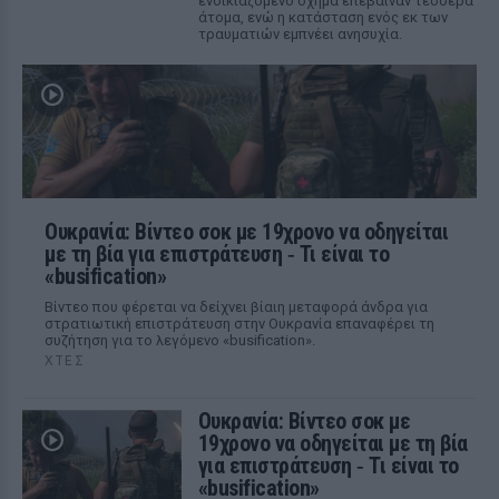
ενοικιαζόμενο όχημα επέβαιναν τέσσερα
άτομα, ενώ η κατάσταση ενός εκ των
τραυματιών εμπνέει ανησυχία.
Ουκρανία: Βίντεο σοκ με 19χρονο να οδηγείται
με τη βία για επιστράτευση ‑ Τι είναι το
«busification»
Βίντεο που φέρεται να δείχνει βίαιη μεταφορά άνδρα για
στρατιωτική επιστράτευση στην Ουκρανία επαναφέρει τη
συζήτηση για το λεγόμενο «busification».
ΧΤΕΣ
Ουκρανία: Βίντεο σοκ με
19χρονο να οδηγείται με τη βία
για επιστράτευση ‑ Τι είναι το
«busification»