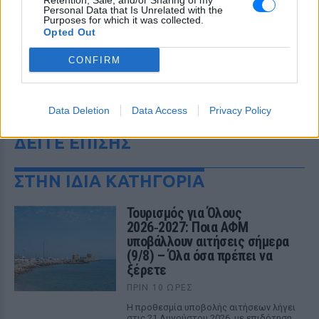
Retention, Sale, and/or Sharing of my
Personal Data that Is Unrelated with the
Purposes for which it was collected.
Opted Out
CONFIRM
Data Deletion
Data Access
Privacy Policy
ΔΕΙΤΕ ΕΠΙΣΗΣ
ΣΤΗΝ ΙΔΙΑ ΚΑΤΗΓΟΡΙΑ
Τουρισμός για Όλους
2026‑2027: Ποια ΑΦΜ
υποβάλλουν αιτήσεις σήμερα
(9/8) – Όλα όσα πρέπει να
ξέρετε
ΠΡΙΝ 10 ΏΡΕΣ
Η προθεσμία υποβολής αιτήσεων λήγει
στις 21 Αυγούστου 2026, με επιδότηση