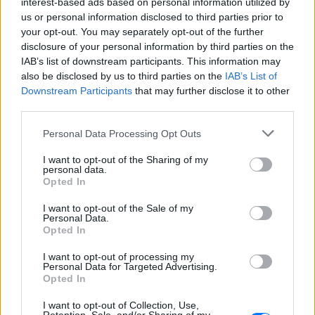
interest-based ads based on personal information utilized by
και μάθετε πρώτοι
τα πιο hot νέα
.
us or personal information disclosed to third parties prior to
your opt-out. You may separately opt-out of the further
Για ακόμη περισσότερα
νέα
, μπείτε στην
ροή
disclosure of your personal information by third parties on the
ειδήσεων
του E-Daily.gr
IAB’s list of downstream participants. This information may
also be disclosed by us to third parties on the
IAB’s List of
Ακολουθήστε το E-Radio.gr και στο Instagram
Downstream Participants
that may further disclose it to other
third parties.
ΔΙΑΦΗΜΙΣΗ
Personal Data Processing Opt Outs
I want to opt-out of the Sharing of my
personal data.
Opted In
I want to opt-out of the Sale of my
Personal Data.
Opted In
I want to opt-out of processing my
Personal Data for Targeted Advertising.
Opted In
I want to opt-out of Collection, Use,