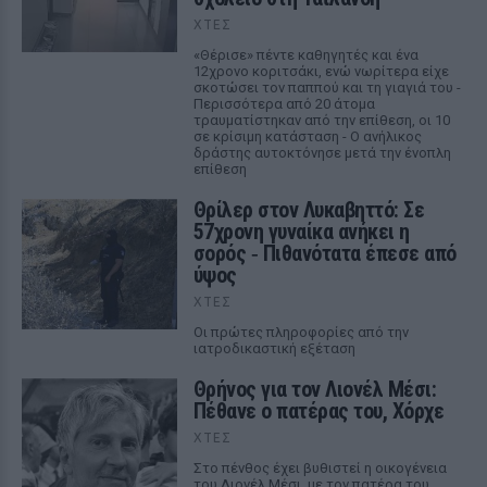
ΧΤΕΣ
«Θέρισε» πέντε καθηγητές και ένα
12χρονο κοριτσάκι, ενώ νωρίτερα είχε
σκοτώσει τον παππού και τη γιαγιά του -
Περισσότερα από 20 άτομα
τραυματίστηκαν από την επίθεση, οι 10
σε κρίσιμη κατάσταση - Ο ανήλικος
δράστης αυτοκτόνησε μετά την ένοπλη
επίθεση
Θρίλερ στον Λυκαβηττό: Σε
57χρονη γυναίκα ανήκει η
σορός ‑ Πιθανότατα έπεσε από
ύψος
ΧΤΕΣ
Οι πρώτες πληροφορίες από την
ιατροδικαστική εξέταση
Θρήνος για τον Λιονέλ Μέσι:
Πέθανε ο πατέρας του, Χόρχε
ΧΤΕΣ
Στο πένθος έχει βυθιστεί η οικογένεια
του Λιονέλ Μέσι, με τον πατέρα του,