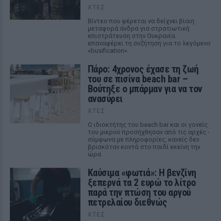
ΧΤΕΣ
Βίντεο που φέρεται να δείχνει βίαιη
μεταφορά άνδρα για στρατιωτική
επιστράτευση στην Ουκρανία
επαναφέρει τη συζήτηση για το λεγόμενο
«busification».
Πάρο: 4χρονος έχασε τη ζωή
του σε πισίνα beach bar –
Βούτηξε ο μπάρμαν για να τον
ανασύρει
ΧΤΕΣ
Ο ιδιοκτήτης του beach bar και οι γονείς
του μικρού προσήχθησαν από τις αρχές -
σύμφωνα με πληροφορίες, κανείς δεν
βρισκόταν κοντά στο παιδί εκείνη την
ώρα
Καύσιμα «φωτιά»: Η βενζίνη
ξεπερνά τα 2 ευρώ το λίτρο
παρά την πτώση του αργού
πετρελαίου διεθνώς
ΧΤΕΣ