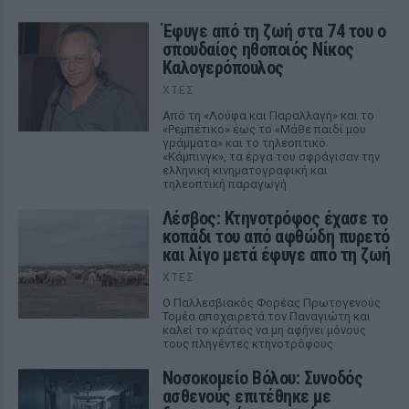
Έφυγε από τη ζωή στα 74 του ο
σπουδαίος ηθοποιός Νίκος
Καλογερόπουλος
ΧΤΕΣ
Από τη «Λούφα και Παραλλαγή» και το
«Ρεμπέτικο» έως το «Μάθε παιδί μου
γράμματα» και το τηλεοπτικό
«Κάμπινγκ», τα έργα του σφράγισαν την
ελληνική κινηματογραφική και
τηλεοπτική παραγωγή
Λέσβος: Κτηνοτρόφος έχασε το
κοπάδι του από αφθώδη πυρετό
και λίγο μετά έφυγε από τη ζωή
ΧΤΕΣ
Ο Παλλεσβιακός Φορέας Πρωτογενούς
Τομέα αποχαιρετά τον Παναγιώτη και
καλεί το κράτος να μη αφήνει μόνους
τους πληγέντες κτηνοτρόφους
Νοσοκομείο Βόλου: Συνοδός
ασθενούς επιτέθηκε με