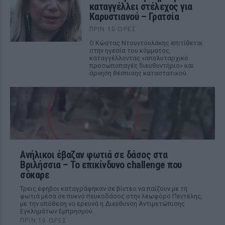
καταγγέλλει στέλεχος για
Καρυστιανού – Γρατσία
ΠΡΙΝ 10 ΏΡΕΣ
Ο Κώστας Ντουντουλάκης επιτίθεται
στην ηγεσία του κόμματος,
καταγγέλλοντας «απολυταρχικό
προσωποπαγές διευθυντήριο» και
άρνηση θέσπισης καταστατικού.
Ανήλικοι έβαζαν φωτιά σε δάσος στα
Βριλήσσια – Το επικίνδυνο challenge που
σόκαρε
Τρεις έφηβοι καταγράφηκαν σε βίντεο να παίζουν με τη
φωτιά μέσα σε πυκνό πευκοδάσος στην λεωφόρο Πεντέλης,
με την υπόθεση να ερευνά η Διεύθυνση Αντιμετώπισης
Εγκλημάτων Εμπρησμού.
ΠΡΙΝ 10 ΏΡΕΣ