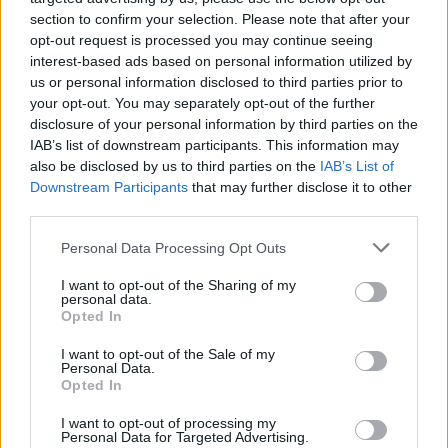
«Αν ήταν κάποιος πάνω από την
πισίνα, δεν θα ‘χα θρηνήσει το
section to confirm your selection. Please note that after your
παιδί μου» – Η σπαρακτική
opt-out request is processed you may continue seeing
περιγραφή του πατέρα του
interest-based ads based on personal information utilized by
4χρονου που πνίγηκε στην Πάρο
us or personal information disclosed to third parties prior to
your opt-out. You may separately opt-out of the further
ΠΡΙΝ 10 ΏΡΕΣ
disclosure of your personal information by third parties on the
«Φωνάζαμε, κλαίγαμε, ουρλιάζαμε»
IAB’s list of downstream participants. This information may
also be disclosed by us to third parties on the
IAB’s List of
Φωτιά στον Κουβαρά Αττικής:
Downstream Participants
that may further disclose it to other
Μήνυμα 112 για απομάκρυνση –
third parties.
172 πυροσβέστες στο μέτωπο
ΠΡΙΝ 10 ΏΡΕΣ
Personal Data Processing Opt Outs
Εστάλησαν δύο μηνύματα εκκένωσης από
το 112, ενώ στη μάχη με τις φλόγες
I want to opt-out of the Sharing of my
συμμετέχουν και πυροσβέστες από
personal data.
Γαλλία και Ρουμανία
Opted In
Καρυστιανού: «Νομικές
I want to opt-out of the Sale of my
συνέπειες» για όσους
Personal Data.
επιτίθενται στην Ελπίδα – Τι
Opted In
είπε για «παρακίνημα» και
I want to opt-out of processing my
Αυγερινό
Personal Data for Targeted Advertising.