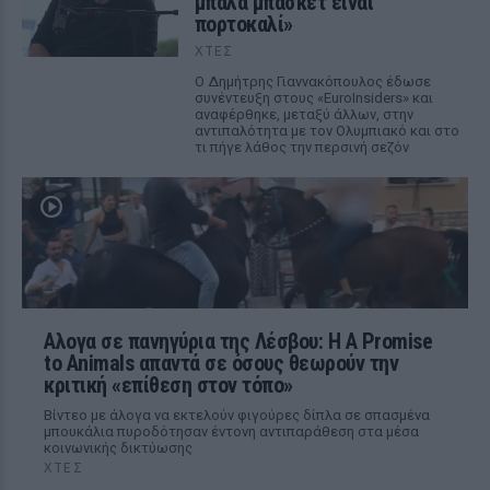
μπάλα μπάσκετ είναι
πορτοκαλί»
ΧΤΕΣ
Ο Δημήτρης Γιαννακόπουλος έδωσε
συνέντευξη στους «EuroInsiders» και
αναφέρθηκε, μεταξύ άλλων, στην
αντιπαλότητα με τον Ολυμπιακό και στο
τι πήγε λάθος την περσινή σεζόν
Αλογα σε πανηγύρια της Λέσβου: Η A Promise
to Animals απαντά σε όσους θεωρούν την
κριτική «επίθεση στον τόπο»
Βίντεο με άλογα να εκτελούν φιγούρες δίπλα σε σπασμένα
μπουκάλια πυροδότησαν έντονη αντιπαράθεση στα μέσα
κοινωνικής δικτύωσης
ΧΤΕΣ