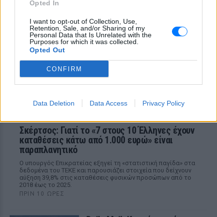
ΠΡΙΝ 10 ΏΡΕΣ
Opted In
Η πρόεδρος της Ελπίδας για τη
I want to opt-out of Collection, Use,
Δημοκρατία μίλησε για συντονισμένη
Retention, Sale, and/or Sharing of my
κινητοποίηση υπέρ του Αυγερινού μέσα
Personal Data that Is Unrelated with the
σε δύο ώρες και εξήγησε γιατί δεν
Purposes for which it was collected.
πραγματοποιούνται εσωτερικές εκλογές
Opted Out
στο κίνημα.
CONFIRM
Data Deletion
Data Access
Privacy Policy
Σκέρτσος: Γιατί το «7 στους 10 Έλληνες έχουν
καταθέσεις κάτω από 1.000 ευρώ» είναι
παραπλανητικό
Ο υπουργός Επικρατείας εξηγεί τη «στατιστική παγίδα» στα
δεδομένα του ΤΕΚΕ και παρουσιάζει στοιχεία που δείχνουν
αύξηση 39,8% στις καταθέσεις φυσικών προσώπων από το
2018 έως το 2025.
ΠΡΙΝ 10 ΏΡΕΣ