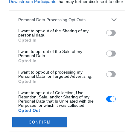
Downstream Participants
that may further disclose it to other
λουόμενους στη Μήλο:
third parties.
Παρέμβαση εισαγγελέα μετά το
viral βίντεο
Personal Data Processing Opt Outs
ΣΉΜΕΡΑ
I want to opt-out of the Sharing of my
Κινητοποιήθηκαν η Υπηρεσία Πολιτικής
personal data.
Αεροπορίας, η αστυνομία και ο
Opted In
εισαγγελέας μετά το επικίνδυνο
περιστατικό στο Σαρακήνικο
I want to opt-out of the Sale of my
Personal Data.
Opted In
I want to opt-out of processing my
Personal Data for Targeted Advertising.
Opted In
I want to opt-out of Collection, Use,
Retention, Sale, and/or Sharing of my
Χούθι χτύπησαν Aramco, Ιράν σκληραίνει τους
Personal Data that Is Unrelated with the
όρους για τα Στενά του Ορμούζ
Purposes for which it was collected.
Opted Out
Πυρκαγιά στο διυλιστήριο της Τζαζάν μετά από επίθεση
drone - Η Τεχεράνη απαιτεί αποχώρηση αμερικανικών
CONFIRM
δυνάμεων, άρση κυρώσεων και αποζημιώσεις πριν ανοίξει η
κρίσιμη θαλάσσια δίοδος
ΣΉΜΕΡΑ