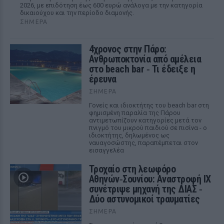
2026, με επιδότηση έως 600 ευρώ ανάλογα με την κατηγορία
δικαιούχου και την περίοδο διαμονής.
ΣΉΜΕΡΑ
4χρονος στην Πάρο:
Ανθρωποκτονία από αμέλεια
στο beach bar ‑ Τι έδειξε η
έρευνα
ΣΉΜΕΡΑ
Γονείς και ιδιοκτήτης του beach bar στη
φημισμένη παραλία της Πάρου
αντιμετωπίζουν κατηγορίες μετά τον
πνιγμό του μικρού παιδιού σε πισίνα - ο
ιδιοκτήτης, δηλωμένος ως
ναυαγοσώστης, παραπέμπεται στον
εισαγγελέα
Τροχαίο στη λεωφόρο
Αθηνών‑Σουνίου: Αναστροφή ΙΧ
συνέτριψε μηχανή της ΔΙΑΣ ‑
Δύο αστυνομικοί τραυματίες
ΣΉΜΕΡΑ