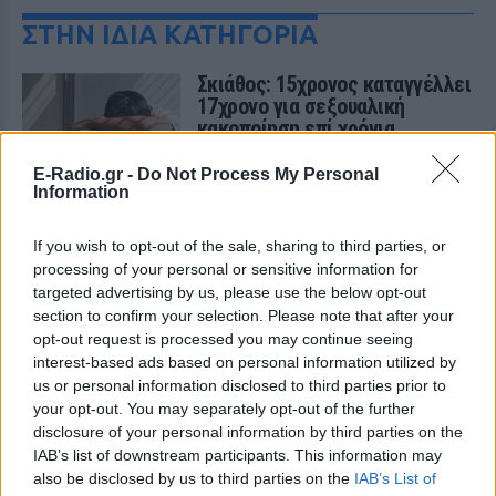
ΣΤΗΝ ΙΔΙΑ ΚΑΤΗΓΟΡΙΑ
Σκιάθος: 15χρονος καταγγέλλει
17χρονο για σεξουαλική
κακοποίηση επί χρόνια
ΣΉΜΕΡΑ
E-Radio.gr -
Do Not Process My Personal
Η υπόθεση αποκαλύφθηκε όταν ο
Information
ανήλικος ενημέρωσε τους γονείς του και
προσέφυγε στο Αστυνομικό Τμήμα
Σκιάθου στις 8 Αυγούστου - δικογραφία
If you wish to opt-out of the sale, sharing to third parties, or
έχει ήδη σχηματιστεί.
processing of your personal or sensitive information for
Καρέτσας: Η γκολάρα‑σόλο με
targeted advertising by us, please use the below opt-out
τη Borussia Dortmund κόντρα
section to confirm your selection. Please note that after your
στην Arsenal του Τζόλη
opt-out request is processed you may continue seeing
interest-based ads based on personal information utilized by
ΣΉΜΕΡΑ
us or personal information disclosed to third parties prior to
Ο 18χρονος Έλληνας επιθετικός σκόραρε
your opt-out. You may separately opt-out of the further
στο 29ο λεπτό της φιλικής αναμέτρησης
στο Emirates, διαμορφώνοντας το 2-0 για
disclosure of your personal information by third parties on the
τους Βεστφαλούς.
IAB’s list of downstream participants. This information may
also be disclosed by us to third parties on the
IAB’s List of
Ελικόπτερο προσγειώνεται σε