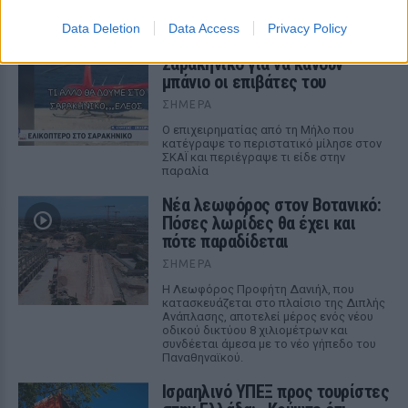
Data Deletion
Data Access
Privacy Policy
Ελικόπτερο προσγειώθηκε στο
Σαρακήνικο για να κάνουν
μπάνιο οι επιβάτες του
ΣΉΜΕΡΑ
Ο επιχειρηματίας από τη Μήλο που
κατέγραψε το περιστατικό μίλησε στον
ΣΚΑΪ και περιέγραψε τι είδε στην
παραλία
Νέα λεωφόρος στον Βοτανικό:
Πόσες λωρίδες θα έχει και
πότε παραδίδεται
ΣΉΜΕΡΑ
Η Λεωφόρος Προφήτη Δανιήλ, που
κατασκευάζεται στο πλαίσιο της Διπλής
Ανάπλασης, αποτελεί μέρος ενός νέου
οδικού δικτύου 8 χιλιομέτρων και
συνδέεται άμεσα με το νέο γήπεδο του
Παναθηναϊκού.
Ισραηλινό ΥΠΕΞ προς τουρίστες