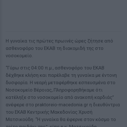
Η γυναίκα τις πρώτες πρωινές ώρες ζήτησε από
ασθενοφόρο του ΕΚΑΒ τη διακομιδή της στο
νοσοκομείο.
“Γύρω στις 04:00 π.μ., ασθενοφόρο του ΕΚΑΒ
δέχθηκε κλήση και παρέλαβε τη γυναίκα με έντονη
δυσφορία. Η νεαρή μεταφέρθηκε εσπευσμένα στο
Νοσοκομείο Βέροιας,.Πληροφορηθήκαμε ότι
κατέληξε στο νοσοκομείο από ανακοπή καρδιάς”
ανέφερε στο praktoreio-macedonia.gr η διευθύντρια
του ΕΚΑΒ Κεντρικής Μακεδονίας Χρυσή
Ματσικούδη. “Η γυναίκα θα έφερνε στον κόσμο το
τρίτο παιδάκι της,”, είπε η κ. Ματσικούδη.