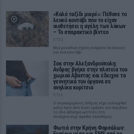
«Καλό ταξίδι μικρέ»: Πέθανε το
λευκό κουτάβι που το είχαν
υιοθετήσει η αγέλη των λύκων
– Το σπαρακτικό βίντεο
ΧΤΕΣ
Μια μοναδική σχέση ανάμεσα σε λύκους
και ένα κουτάβι
Σοκ στην Αλεξανδρούπολη:
Ανδρας βγήκε στην πλατεία του
χωριού Αβαντας και έδειχνε τα
γεννητικά του όργανα σε
ανηλίκα κορίτσια
ΧΤΕΣ
Ο συγκεκριμένος άνδρας είχε συλληφθεί
μόλις πριν από λίγες ημέρες για ακριβώς
το ίδιο αδίκημα ωστόσο στη
συνέχεια είχε αφεθεί ελεύθερος
Φωτιά στην Κρήνη Φαρσάλων:
Εναέρια μέσα και SMS από το