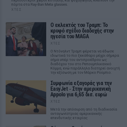
περισσότεροι χώροι εστίασης και ψυχαγωγίας κλείνουν την
πόρτα στα Ray-Ban Meta glasses.
ΧΤΕΣ
Ο εκλεκτός του Τραμπ: Το
κρυφό σχέδιο διαδοχής στην
ηγεσία του MAGA
ΧΤΕΣ
Ο Ντόναλντ Τραμπ φέρεται να έδωσε
ιδιωτικά το πιο ξεκάθαρο μέχρι σήμερα
σήμα υπέρ του αντιπροέδρου ως
διαδόχου του στο Ρεπουμπλικανικό
Κόμμα, ενώ παράλληλα διατηρεί ανοιχτή
την εξίσωση με τον Μάρκο Ρούμπιο.
Συμφωνία εξαγοράς για την
EasyJet ‑ Στην αμερικανική
Appolo για 6,65 δισ. ευρώ
ΧΤΕΣ
Μετά την απόσυρση από τη διαδικασία
ανταγωνίστριας αμερικανικής
επενδυτικής εταιρίας