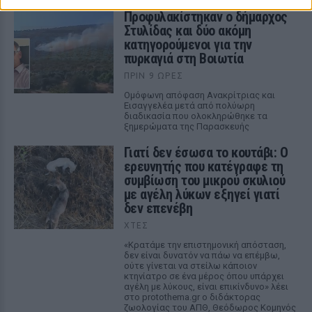
Προφυλακίστηκαν ο δήμαρχος
Στυλίδας και δύο ακόμη
κατηγορούμενοι για την
πυρκαγιά στη Βοιωτία
ΠΡΙΝ 9 ΏΡΕΣ
Ομόφωνη απόφαση Ανακρίτριας και
Εισαγγελέα μετά από πολύωρη
διαδικασία που ολοκληρώθηκε τα
ξημερώματα της Παρασκευής
Γιατί δεν έσωσα το κουτάβι: Ο
ερευνητής που κατέγραφε τη
συμβίωση του μικρού σκυλιού
με αγέλη λύκων εξηγεί γιατί
δεν επενέβη
ΧΤΕΣ
«Κρατάμε την επιστημονική απόσταση,
δεν είναι δυνατόν να πάω να επέμβω,
ούτε γίνεται να στείλω κάποιον
κτηνίατρο σε ένα μέρος όπου υπάρχει
αγέλη με λύκους, είναι επικίνδυνο» λέει
στο protothema.gr ο διδάκτορας
ζωολογίας του ΑΠΘ, Θεόδωρος Κομηνός