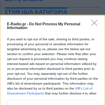
ΣΤΗΝ ΙΔΙΑ ΚΑΤΗΓΟΡΙΑ
Γονικές παροχές: Οι παγίδες
E-Radio.gr -
Do Not Process My Personal
στις μεταφορές χρημάτων που
Information
απειλούν με φόρο
ΠΡΙΝ 9 ΏΡΕΣ
If you wish to opt-out of the sale, sharing to third parties, or
processing of your personal or sensitive information for
Ποια λάθη μπορεί να οδηγήσουν στην
απώλεια του αφορολόγητου των 800.000
targeted advertising by us, please use the below opt-out
ευρώ και να μετατρέψουν τη δωρεά σε
section to confirm your selection. Please note that after your
φόρο 10% από το πρώτο ευρώ
opt-out request is processed you may continue seeing
Μακελειό σε σχολείο της
interest-based ads based on personal information utilized by
Ταϊλάνδης: Μαθητής άνοιξε
us or personal information disclosed to third parties prior to
πυρ
your opt-out. You may separately opt-out of the further
disclosure of your personal information by third parties on the
ΠΡΙΝ 9 ΏΡΕΣ
IAB’s list of downstream participants. This information may
Οι αρχές ανακοινώνουν τουλάχιστον
also be disclosed by us to third parties on the
IAB’s List of
έναν νεκρό καθηγητή και τέσσερις
τραυματίες
Downstream Participants
that may further disclose it to other
third parties.
Στον εισαγγελέα σήμερα η