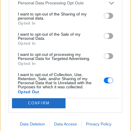
46χρονη για την επίθεση στη
Personal Data Processing Opt Outs
Marfin ‑ η νύχτα της στα
κρατητήρια της ΓΑΔΑ
I want to opt-out of the Sharing of my
personal data.
ΠΡΙΝ 9 ΏΡΕΣ
Opted In
Εκδόθηκε από τη Βρετανία και
μεταφέρθηκε στην Αθήνα με συνοδεία
I want to opt-out of the Sale of my
του ελληνικού FBI - Δείτε φωτογραφίες
Personal Data.
Opted In
I want to opt-out of processing my
Personal Data for Targeted Advertising.
Opted In
I want to opt-out of Collection, Use,
Retention, Sale, and/or Sharing of my
Personal Data that Is Unrelated with the
Τραγωδία στα Μάλια με νεκρή μητέρα:
Purposes for which it was collected.
Βούτηξε να σώσει τη φίλη της και πνίγηκε ‑ τα
Opted Out
παιδιά φώναζαν για βοήθεια
CONFIRM
Η νεκροψία-νεκροτομή στη σορό της 42χρονης έδειξε
πνιγμό εντός ύδατος ως αιτία θανάτου - το 3χρονο παιδί της
αναμένεται να παραλάβει σήμερα η 21χρονη αδερφή του,
που ταξίδεψε από την Ολλανδία
ΠΡΙΝ 9 ΏΡΕΣ
Data Deletion
Data Access
Privacy Policy