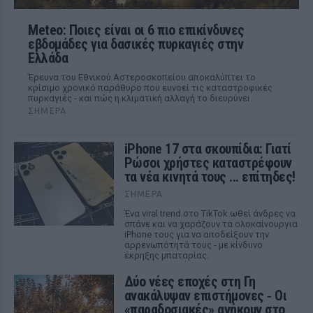
Meteo: Ποιες είναι οι 6 πιο επικίνδυνες
εβδομάδες για δασικές πυρκαγιές στην
Ελλάδα
Έρευνα του Εθνικού Αστεροσκοπείου αποκαλύπτει το
κρίσιμο χρονικό παράθυρο που ευνοεί τις καταστροφικές
πυρκαγιές - και πώς η κλιματική αλλαγή το διευρύνει.
ΣΉΜΕΡΑ
iPhone 17 στα σκουπίδια: Γιατί
Ρώσοι χρήστες καταστρέφουν
τα νέα κινητά τους ... επίτηδες!
ΣΉΜΕΡΑ
Ένα viral trend στο TikTok ωθεί άνδρες να
σπάνε και να χαράζουν τα ολοκαίνουργια
iPhone τους για να αποδείξουν την
αρρενωπότητά τους - με κίνδυνο
έκρηξης μπαταρίας.
Δύο νέες εποχές στη Γη
ανακάλυψαν επιστήμονες ‑ Oι
«παραδοσιακές» ανήκουν στο