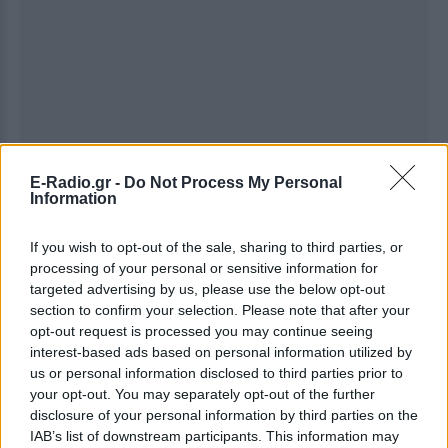
E-Radio.gr -
Do Not Process My Personal
Information
If you wish to opt-out of the sale, sharing to third parties, or
processing of your personal or sensitive information for
targeted advertising by us, please use the below opt-out
Ακολουθήστε το E-Radio.gr στο
Google News
section to confirm your selection. Please note that after your
και μάθετε πρώτοι
τα πιο hot νέα
.
opt-out request is processed you may continue seeing
interest-based ads based on personal information utilized by
us or personal information disclosed to third parties prior to
Για ακόμη περισσότερα
νέα
, μπείτε στην
ροή
your opt-out. You may separately opt-out of the further
ειδήσεων
του E-Daily.gr
disclosure of your personal information by third parties on the
IAB’s list of downstream participants. This information may
Ακολουθήστε το E-Radio.gr και στο Instagram