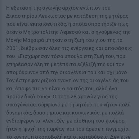
Η εξέταση της αγωγής άρχισε ενώπιον του
Δικαστηρίου Λευκωσίας με κατάθεση της μητέρας
που είναι εκπαιδευτικός, η οποία υποστήριξε πως
όταν ο Μητροπολίτης Λεμεσού και ο ηγούμενος της
Μονής Μαχαιρά μπήκαν στη ζωή του γιου της το
2001, διέβρωσαν όλες τις ενέργειες και αποφάσεις
του. «Εισχώρησαν τόσο ύπουλα στη ζωή του, που
επηρέασαν όλη τη μετέπειτα εξέλιξή της και τον
απομάκρυναν από την οικογένειά του και όχι μόνο.
Τον έστρεψαν ριζικά εναντίον της οικογένειάς του
και έπαψε πια να είναι ο εαυτός του, αλλά ένα
προϊόν δικό τους». Ο τότε 28 χρονών γιος της
οικογένειας, σύμφωνα με τη μητέρα του «ήταν πολύ
δυναμικός, δραστήριος και κοινωνικός, με πολλά
ενδιαφέροντα, γλεντζές, με αίσθηση του χιούμορ,
ήταν η ’ψυχή της παρέας’ και του άρεσε η πυγμαχία,
το κυνήγι, η σκοποβολή και οι καταδύσεις. Δεν είχε