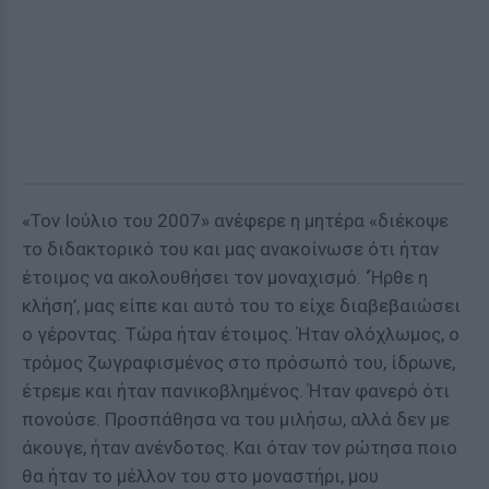
«Τον Ιούλιο του 2007» ανέφερε η μητέρα «διέκοψε
το διδακτορικό του και μας ανακοίνωσε ότι ήταν
έτοιμος να ακολουθήσει τον μοναχισμό. ‘Ήρθε η
κλήση’, μας είπε και αυτό του το είχε διαβεβαιώσει
ο γέροντας. Τώρα ήταν έτοιμος. Ήταν ολόχλωμος, ο
τρόμος ζωγραφισμένος στο πρόσωπό του, ίδρωνε,
έτρεμε και ήταν πανικοβλημένος. Ήταν φανερό ότι
πονούσε. Προσπάθησα να του μιλήσω, αλλά δεν με
άκουγε, ήταν ανένδοτος. Και όταν τον ρώτησα ποιο
θα ήταν το μέλλον του στο μοναστήρι, μου