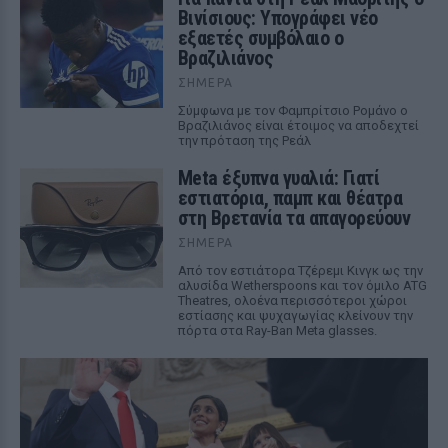
Βινίσιους: Υπογράφει νέο
εξαετές συμβόλαιο ο
Βραζιλιάνος
ΣΉΜΕΡΑ
Σύμφωνα με τον Φαμπρίτσιο Ρομάνο ο
Βραζιλιάνος είναι έτοιμος να αποδεχτεί
την πρόταση της Ρεάλ
Meta έξυπνα γυαλιά: Γιατί
εστιατόρια, παμπ και θέατρα
στη Βρετανία τα απαγορεύουν
ΣΉΜΕΡΑ
Από τον εστιάτορα Τζέρεμι Κινγκ ως την
αλυσίδα Wetherspoons και τον όμιλο ATG
Theatres, ολοένα περισσότεροι χώροι
εστίασης και ψυχαγωγίας κλείνουν την
πόρτα στα Ray-Ban Meta glasses.