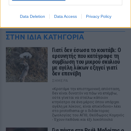
Data Deletion
Data Access
Privacy Policy
ΔΕΙΤΕ ΕΠΙΣΗΣ
ΣΤΗΝ ΙΔΙΑ ΚΑΤΗΓΟΡΙΑ
Γιατί δεν έσωσα το κουτάβι: Ο
ερευνητής που κατέγραφε τη
συμβίωση του μικρού σκυλιού
με αγέλη λύκων εξηγεί γιατί
δεν επενέβη
ΣΉΜΕΡΑ
«Κρατάμε την επιστημονική απόσταση,
δεν είναι δυνατόν να πάω να επέμβω,
ούτε γίνεται να στείλω κάποιον
κτηνίατρο σε ένα μέρος όπου υπάρχει
αγέλη με λύκους, είναι επικίνδυνο» λέει
στο protothema.gr ο διδάκτορας
ζωολογίας του ΑΠΘ, Θεόδωρος Κομηνός
- Έχουν πεθάνει και έξι λυκόπουλα
Για πάντα στη Ρεάλ Μαδρίτης ο