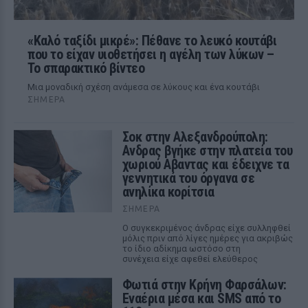
«Καλό ταξίδι μικρέ»: Πέθανε το λευκό κουτάβι
που το είχαν υιοθετήσει η αγέλη των λύκων –
Το σπαρακτικό βίντεο
Μια μοναδική σχέση ανάμεσα σε λύκους και ένα κουτάβι
ΣΉΜΕΡΑ
Σοκ στην Αλεξανδρούπολη:
Ανδρας βγήκε στην πλατεία του
χωριού Αβαντας και έδειχνε τα
γεννητικά του όργανα σε
ανηλίκα κορίτσια
ΣΉΜΕΡΑ
Ο συγκεκριμένος άνδρας είχε συλληφθεί
μόλις πριν από λίγες ημέρες για ακριβώς
το ίδιο αδίκημα ωστόσο στη
συνέχεια είχε αφεθεί ελεύθερος
Φωτιά στην Κρήνη Φαρσάλων:
Εναέρια μέσα και SMS από το