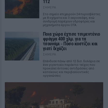
112
ΣΉΜΕΡΑ
Στο σημείο επιχειρούν 24 πυροσβέστες
με 8 οχήματα και 3 αεροσκάφη, ενώ
συνδρομή παρέχουν υδροφόρες και
μηχανήματα έργου ΟΤΑ.
Ποια χώρα έχτισε τσιμεντένιο
φράγμα 400 χλμ. για τα
τσουνάμι ‑ Πόσο κοστίζει και
γιατί διχάζει
ΣΉΜΕΡΑ
Επένδυσε πάνω από 12 δισ. δολάρια σε
ένα γιγαντιαίο παράκτιο τείχος που
προκαλεί έντονες αντιδράσεις από
κατοίκους και περιβαλλοντικές
οργανώσεις