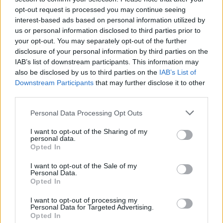
ερευνητής που κατέγραφε τη
opt-out request is processed you may continue seeing
συμβίωση του μικρού σκυλιού
interest-based ads based on personal information utilized by
με αγέλη λύκων εξηγεί γιατί
us or personal information disclosed to third parties prior to
δεν επενέβη
your opt-out. You may separately opt-out of the further
ΣΉΜΕΡΑ
disclosure of your personal information by third parties on the
IAB’s list of downstream participants. This information may
«Κρατάμε την επιστημονική απόσταση,
δεν είναι δυνατόν να πάω να επέμβω,
also be disclosed by us to third parties on the
IAB’s List of
ούτε γίνεται να στείλω κάποιον
Downstream Participants
that may further disclose it to other
κτηνίατρο σε ένα μέρος όπου υπάρχει
third parties.
αγέλη με λύκους, είναι επικίνδυνο» λέει
στο protothema.gr ο διδάκτορας
ζωολογίας του ΑΠΘ, Θεόδωρος Κομηνός
Personal Data Processing Opt Outs
- Έχουν πεθάνει και έξι λυκόπουλα
I want to opt-out of the Sharing of my
Για πάντα στη Ρεάλ Μαδρίτης ο
personal data.
Βινίσιους: Υπογράφει νέο
Opted In
εξαετές συμβόλαιο ο
Βραζιλιάνος
I want to opt-out of the Sale of my
Personal Data.
ΣΉΜΕΡΑ
Opted In
Σύμφωνα με τον Φαμπρίτσιο Ρομάνο ο
Βραζιλιάνος είναι έτοιμος να αποδεχτεί
I want to opt-out of processing my
την πρόταση της Ρεάλ
Personal Data for Targeted Advertising.
Opted In