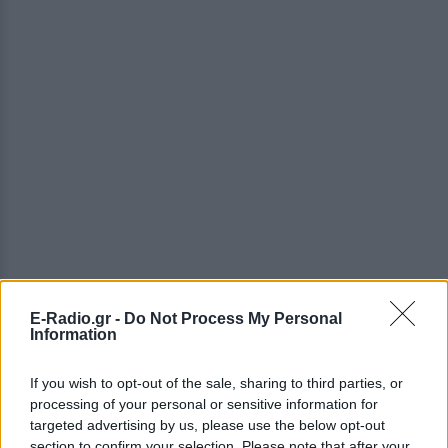
E-Radio.gr -
Do Not Process My Personal
Information
ΔΕΙΤΕ ΕΠΙΣΗΣ
If you wish to opt-out of the sale, sharing to third parties, or
ΣΤΗΝ ΙΔΙΑ ΚΑΤΗΓΟΡΙΑ
processing of your personal or sensitive information for
targeted advertising by us, please use the below opt-out
Γιατί δεν έσωσα το κουτάβι: Ο
section to confirm your selection. Please note that after your