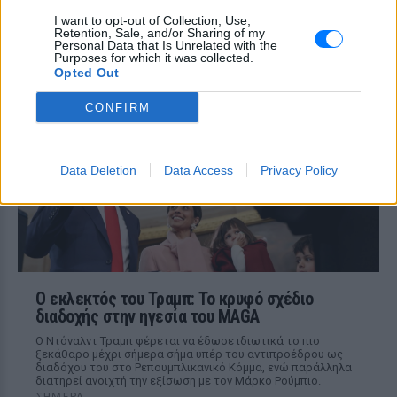
Meta έξυπνα γυαλιά: Γιατί
εστιατόρια, παμπ και θέατρα
I want to opt-out of Collection, Use,
Retention, Sale, and/or Sharing of my
στη Βρετανία τα απαγορεύουν
Personal Data that Is Unrelated with the
Purposes for which it was collected.
ΣΉΜΕΡΑ
Opted Out
Από τον εστιάτορα Τζέρεμι Κινγκ ως την
αλυσίδα Wetherspoons και τον όμιλο ATG
CONFIRM
Theatres, ολοένα περισσότεροι χώροι
εστίασης και ψυχαγωγίας κλείνουν την
πόρτα στα Ray-Ban Meta glasses.
Data Deletion
Data Access
Privacy Policy
Ο εκλεκτός του Τραμπ: Το κρυφό σχέδιο
διαδοχής στην ηγεσία του MAGA
Ο Ντόναλντ Τραμπ φέρεται να έδωσε ιδιωτικά το πιο
ξεκάθαρο μέχρι σήμερα σήμα υπέρ του αντιπροέδρου ως
διαδόχου του στο Ρεπουμπλικανικό Κόμμα, ενώ παράλληλα
διατηρεί ανοιχτή την εξίσωση με τον Μάρκο Ρούμπιο.
ΣΉΜΕΡΑ