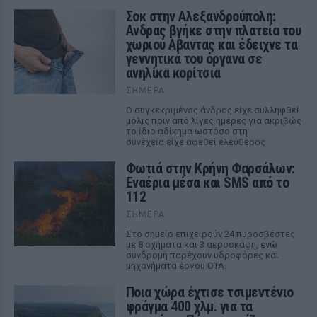
Σοκ στην Αλεξανδρούπολη:
Ανδρας βγήκε στην πλατεία του
χωριού Αβαντας και έδειχνε τα
γεννητικά του όργανα σε
ανηλίκα κορίτσια
ΣΉΜΕΡΑ
Ο συγκεκριμένος άνδρας είχε συλληφθεί
μόλις πριν από λίγες ημέρες για ακριβώς
το ίδιο αδίκημα ωστόσο στη
συνέχεια είχε αφεθεί ελεύθερος
Φωτιά στην Κρήνη Φαρσάλων:
Εναέρια μέσα και SMS από το
112
ΣΉΜΕΡΑ
Στο σημείο επιχειρούν 24 πυροσβέστες
με 8 οχήματα και 3 αεροσκάφη, ενώ
συνδρομή παρέχουν υδροφόρες και
μηχανήματα έργου ΟΤΑ.
Ποια χώρα έχτισε τσιμεντένιο
φράγμα 400 χλμ. για τα