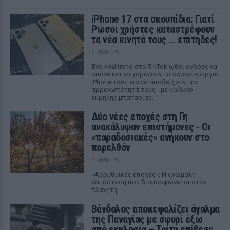
iPhone 17 στα σκουπίδια: Γιατί
Ρώσοι χρήστες καταστρέφουν
τα νέα κινητά τους ... επίτηδες!
ΣΉΜΕΡΑ
Ένα viral trend στο TikTok ωθεί άνδρες να
σπάνε και να χαράζουν τα ολοκαίνουργια
iPhone τους για να αποδείξουν την
αρρενωπότητά τους - με κίνδυνο
έκρηξης μπαταρίας.
Δύο νέες εποχές στη Γη
ανακάλυψαν επιστήμονες ‑ Oι
«παραδοσιακές» ανήκουν στο
παρελθόν
ΣΉΜΕΡΑ
«Αρρυθμικές εποχές»: Η ανώμαλη
κατάσταση που διαμορφώνεται στον
πλανήτη
Βάνδαλος αποκεφαλίζει άγαλμα
της Παναγίας με σφυρί έξω
από εκκλησία – Τρίτη επίθεση