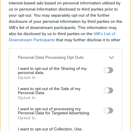
interest-based ads based on personal information utilized by
και μάθετε πρώτοι
τα πιο hot νέα
.
us or personal information disclosed to third parties prior to
your opt-out. You may separately opt-out of the further
Για ακόμη περισσότερα
νέα
, μπείτε στην
ροή
disclosure of your personal information by third parties on the
ειδήσεων
του E-Daily.gr
IAB’s list of downstream participants. This information may
also be disclosed by us to third parties on the
IAB’s List of
Downstream Participants
that may further disclose it to other
Ακολουθήστε το E-Radio.gr και στο Instagram
third parties.
ΔΙΑΦΗΜΙΣΗ
Personal Data Processing Opt Outs
I want to opt-out of the Sharing of my
personal data.
Opted In
I want to opt-out of the Sale of my
Personal Data.
Opted In
I want to opt-out of processing my
Personal Data for Targeted Advertising.
Opted In
I want to opt-out of Collection, Use,