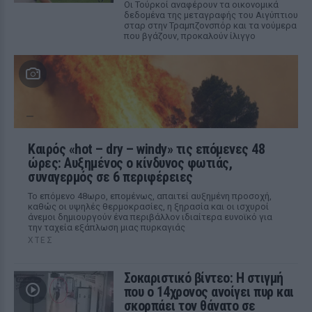
Οι Τούρκοί αναφέρουν τα οικονομικά
δεδομένα της μεταγραφής του Αιγύπτιου
σταρ στην Τραμπζονσπόρ και τα νούμερα
που βγάζουν, προκαλούν ίλιγγο
Καιρός «hot – dry – windy» τις επόμενες 48
ώρες: Αυξημένος ο κίνδυνος φωτιάς,
συναγερμός σε 6 περιφέρειες
Το επόμενο 48ωρο, επομένως, απαιτεί αυξημένη προσοχή,
καθώς οι υψηλές θερμοκρασίες, η ξηρασία και οι ισχυροί
άνεμοι δημιουργούν ένα περιβάλλον ιδιαίτερα ευνοϊκό για
την ταχεία εξάπλωση μιας πυρκαγιάς
ΧΤΕΣ
Σοκαριστικό βίντεο: Η στιγμή
που ο 14χρονος ανοίγει πυρ και
σκορπάει τον θάνατο σε