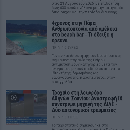
στις 21 Αυγούστου 2026, με επιδότηση
έως 600 ευρώ ανάλογα με την κατηγορία
δικαιούχου και την περίοδο διαμονής.
4χρονος στην Πάρο:
Ανθρωποκτονία από αμέλεια
στο beach bar ‑ Τι έδειξε η
έρευνα
ΠΡΙΝ 10 ΏΡΕΣ
Γονείς και ιδιοκτήτης του beach bar στη
φημισμένη παραλία της Πάρου
αντιμετωπίζουν κατηγορίες μετά τον
πνιγμό του μικρού παιδιού σε πισίνα - ο
ιδιοκτήτης, δηλωμένος ως
ναυαγοσώστης, παραπέμπεται στον
εισαγγελέα
Τροχαίο στη λεωφόρο
Αθηνών‑Σουνίου: Αναστροφή ΙΧ
συνέτριψε μηχανή της ΔΙΑΣ ‑
Δύο αστυνομικοί τραυματίες
ΠΡΙΝ 10 ΏΡΕΣ
Το περιστατικό σημειώθηκε στο
Λαγονήσι, κοντά στην παραλία Πεύκο - το