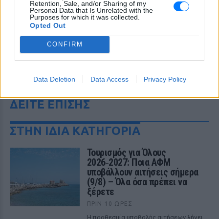
Retention, Sale, and/or Sharing of my
Personal Data that Is Unrelated with the
Purposes for which it was collected.
Opted Out
CONFIRM
Data Deletion
Data Access
Privacy Policy
ΔΕΙΤΕ ΕΠΙΣΗΣ
ΣΤΗΝ ΙΔΙΑ ΚΑΤΗΓΟΡΙΑ
Τουρισμός για Όλους
2026‑2027: Ποια ΑΦΜ
υποβάλλουν αιτήσεις σήμερα
(9/8) – Όλα όσα πρέπει να
ξέρετε
ΠΡΙΝ 10 ΏΡΕΣ
Η προθεσμία υποβολής αιτήσεων λήγει