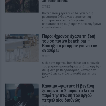
«busification»
ΧΤΕΣ
Βίντεο που φέρεται να δείχνει βίαιη
μεταφορά άνδρα για στρατιωτική
επιστράτευση στην Ουκρανία
επαναφέρει τη συζήτηση για το λεγόμενο
«busification».
Πάρο: 4χρονος έχασε τη ζωή
του σε πισίνα beach bar –
Βούτηξε ο μπάρμαν για να τον
ανασύρει
ΧΤΕΣ
Ο ιδιοκτήτης του beach bar και οι γονείς
του μικρού προσήχθησαν από τις αρχές -
σύμφωνα με πληροφορίες, κανείς δεν
βρισκόταν κοντά στο παιδί εκείνη την
ώρα
Καύσιμα «φωτιά»: Η βενζίνη
ξεπερνά τα 2 ευρώ το λίτρο
παρά την πτώση του αργού
πετρελαίου διεθνώς
ΧΤΕΣ