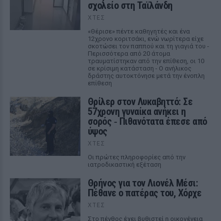
σχολείο στη Ταϊλάνδη
ΧΤΕΣ
«Θέρισε» πέντε καθηγητές και ένα
12χρονο κοριτσάκι, ενώ νωρίτερα είχε
σκοτώσει τον παππού και τη γιαγιά του -
Περισσότερα από 20 άτομα
τραυματίστηκαν από την επίθεση, οι 10
σε κρίσιμη κατάσταση - Ο ανήλικος
δράστης αυτοκτόνησε μετά την ένοπλη
επίθεση
Θρίλερ στον Λυκαβηττό: Σε
57χρονη γυναίκα ανήκει η
σορός ‑ Πιθανότατα έπεσε από
ύψος
ΧΤΕΣ
Οι πρώτες πληροφορίες από την
ιατροδικαστική εξέταση
Θρήνος για τον Λιονέλ Μέσι:
Πέθανε ο πατέρας του, Χόρχε
ΧΤΕΣ
Στο πένθος έχει βυθιστεί η οικογένεια