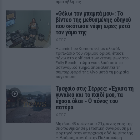
αμετάβλητος
«Θέλω τον μπαμπά μου»: Το
βίντεο της μεθυσμένης οδηγού
που σκότωσε νύφη ώρες μετά
τον γάμο της
ΧΤΕΣ
Η Jamie Lee Komoroski, με αλκοόλ
τριπλάσιο του νόμιμου ορίου, έπεσε
πάνω στο golf cart των νεόνυμφων στο
Folly Beach - τώρα νέο υλικό από το
αστυνομικό τμήμα αποκαλύπτει τη
συμπεριφορά της λίγο μετά τη μοιραία
σύγκρουση
Τροχαίο στις Σέρρες: «Έχασα τη
γυναίκα και το παιδί μου, τα
έχασα όλα» ‑ Ο πόνος του
πατέρα
ΧΤΕΣ
Μητέρα 43 ετών και ο 21χρονος γιος της
σκοτώθηκαν σε μετωπική σύγκρουση με
φορτηγό στην επαρχιακή οδό Αμφίπολης
– Δράμας, κοντά στην Παλαιοκώμη.