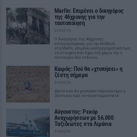
Marfin: Επιμένει ο δικηγόρος
της 46χρονης για την
ταυτοποίηση
ΣΉΜΕΡΑ
Ο δικηγόρος της 46χρονης
κατηγορούμενης για την επίθεση
στη Marfin, επιμένει κατηγορηματικά πως
τα στοιχεία που έχει στα χέρια της η
αστυνομία δεν στέκουν.
Καιρός: Πού θα «χτυπήσει» η
ζέστη σήμερα
ΣΉΜΕΡΑ
Δείτε πού θα χτυπήσει περισσότερο η
ζέστη και πώς να προετοιμαστείτε
Αύγουστος: Ρεκόρ
Αναχωρήσεων με 56.000
Ταξιδιώτες στα Λιμάνια
ΣΉΜΕΡΑ