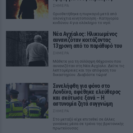
ΣΉΜΕΡΑ
Οριοθετήθηκε η πυρκαγιά μετά από
ολονύχτια κινητοποίηση - Κατηγορία
κινδύνου 4 για ολόκληρο το νησί
Νέα Αγχίαλος: Ηλικιωμένος
αυνανιζόταν κοιτάζοντας
13χρονη από το παράθυρό του
ΣΉΜΕΡΑ
Μάθετε για τη σύλληψη 66χρονου που
αυνανιζόταν στη Νέα Αγχίαλο. Δείτε τις
λεπτομέρειες και την απόφαση του
δικαστηρίου. Διαβάστε τώρα!
Συνελήφθη για φόνο στο
Λονδίνο, αφέθηκε ελεύθερος
και σκότωσε ξανά – Η
αστυνομία ζητά συγγνώμη
ΣΉΜΕΡΑ
Στο μεταξύ είχε επιτεθεί σε άλλες
γυναίκες μέσα σε τρένα της βρετανικής
πρωτεύουσας