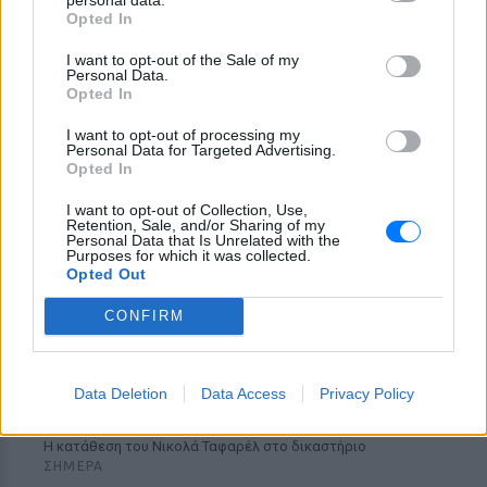
Opted In
«Δεν δεχόμαστε τελεσίγραφα»:
Η απάντηση της Ιταλίας στην
I want to opt-out of the Sale of my
Ισπανία
Personal Data.
Opted In
ΣΉΜΕΡΑ
Αμετάπειστη παραμένει η ιταλική
I want to opt-out of processing my
κυβέρνηση
Personal Data for Targeted Advertising.
Opted In
I want to opt-out of Collection, Use,
Retention, Sale, and/or Sharing of my
Personal Data that Is Unrelated with the
Purposes for which it was collected.
Opted Out
CONFIRM
Μαραντόνα: «Ήταν πρησμένος, δεν σηκωνόταν
από το κρεβάτι και είχε παραιτηθεί» – Τι
Data Deletion
Data Access
Privacy Policy
αποκάλυψε ο μασέρ του στη δίκη
Η κατάθεση του Νικολά Ταφαρέλ στο δικαστήριο
ΣΉΜΕΡΑ