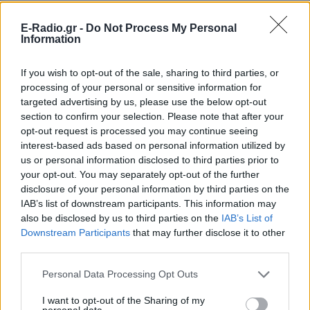
ΔΕΙΤΕ ΕΠΙΣΗΣ
E-Radio.gr -
Do Not Process My Personal
Information
ΣΤΗΝ ΙΔΙΑ ΚΑΤΗΓΟΡΙΑ
If you wish to opt-out of the sale, sharing to third parties, or
processing of your personal or sensitive information for
Πάνω από 45.000 διελεύσεις
targeted advertising by us, please use the below opt-out
ημερησίως στους Ευζώνους:
Μαζική άφιξη τουριστών από
section to confirm your selection. Please note that after your
τα Βαλκάνια
opt-out request is processed you may continue seeing
interest-based ads based on personal information utilized by
ΣΉΜΕΡΑ
us or personal information disclosed to third parties prior to
Προσωρινή αναστολή των βιομετρικών
your opt-out. You may separately opt-out of the further
ελέγχων για να επισπευστεί η διέλευση
disclosure of your personal information by third parties on the
των ταξιδιωτών
IAB’s list of downstream participants. This information may
Μύκονος: Ιταλοί τουρίστες
also be disclosed by us to third parties on the
IAB’s List of
έκαναν «κλαμπ» βανάκι transfer
Downstream Participants
that may further disclose it to other
‑ Αντιδράσεις για το ξέφρενο
third parties.
πάρτι
Personal Data Processing Opt Outs
ΣΉΜΕΡΑ
Χοροί, φωνές, φωτογραφίες: Λες και
I want to opt-out of the Sharing of my
ήταν σε κλαμπ
personal data.