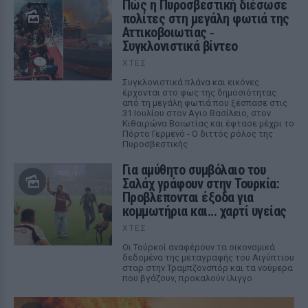
Πώς η Πυροσβεστική διέσωσε
πολίτες στη μεγάλη φωτιά της
Αττικοβοιωτίας ‑
Συγκλονιστικά βίντεο
ΧΤΕΣ
Συγκλονιστικά πλάνα και εικόνες
έρχονται στο φως της δημοσιότητας
από τη μεγάλη φωτιά που ξέσπασε στις
31 Ιουλίου στον Αγιο Βασίλειο, στον
Κιθαιρώνα Βοιωτίας και έφτασε μέχρι το
Πόρτο Γερμενό - Ο διττός ρόλος της
Πυροσβεστικής
Για αμύθητο συμβόλαιο του
Σαλάχ γράφουν στην Τουρκία:
Προβλέπονται έξοδα για
κομμωτήρια και... χαρτί υγείας
ΧΤΕΣ
Οι Τούρκοί αναφέρουν τα οικονομικά
δεδομένα της μεταγραφής του Αιγύπτιου
σταρ στην Τραμπζονσπόρ και τα νούμερα
που βγάζουν, προκαλούν ίλιγγο