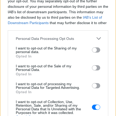
your opt-out. You may separately opt-out of the further
disclosure of your personal information by third parties on the
IAB’s list of downstream participants. This information may
also be disclosed by us to third parties on the
IAB’s List of
Downstream Participants
that may further disclose it to other
third parties.
ΔΕΙΤΕ ΕΠΙΣΗΣ
Personal Data Processing Opt Outs
ΣΤΗΝ ΙΔΙΑ ΚΑΤΗΓΟΡΙΑ
I want to opt-out of the Sharing of my
personal data.
Τουρισμός για Όλους
Opted In
2026‑2027: Ποια ΑΦΜ
υποβάλλουν αιτήσεις σήμερα
I want to opt-out of the Sale of my
Personal Data.
(9/8) – Όλα όσα πρέπει να
Opted In
ξέρετε
ΠΡΙΝ 9 ΏΡΕΣ
I want to opt-out of processing my
Personal Data for Targeted Advertising.
Η προθεσμία υποβολής αιτήσεων λήγει
Opted In
στις 21 Αυγούστου 2026, με επιδότηση
έως 600 ευρώ ανάλογα με την κατηγορία
I want to opt-out of Collection, Use,
δικαιούχου και την περίοδο διαμονής.
Retention, Sale, and/or Sharing of my
Personal Data that Is Unrelated with the
4χρονος στην Πάρο:
Purposes for which it was collected.