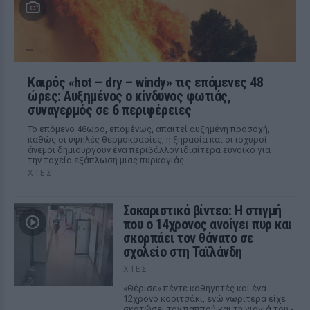
Καιρός «hot – dry – windy» τις επόμενες 48
ώρες: Αυξημένος ο κίνδυνος φωτιάς,
συναγερμός σε 6 περιφέρειες
Το επόμενο 48ωρο, επομένως, απαιτεί αυξημένη προσοχή,
καθώς οι υψηλές θερμοκρασίες, η ξηρασία και οι ισχυροί
άνεμοι δημιουργούν ένα περιβάλλον ιδιαίτερα ευνοϊκό για
την ταχεία εξάπλωση μιας πυρκαγιάς
ΧΤΕΣ
Σοκαριστικό βίντεο: Η στιγμή
που ο 14χρονος ανοίγει πυρ και
σκορπάει τον θάνατο σε
σχολείο στη Ταϊλάνδη
ΧΤΕΣ
«Θέρισε» πέντε καθηγητές και ένα
12χρονο κοριτσάκι, ενώ νωρίτερα είχε
σκοτώσει τον παππού και τη γιαγιά του -