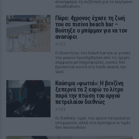
επαναφέρει τη συζήτηση για το λεγόμενο
«busification».
Πάρο: 4χρονος έχασε τη ζωή
του σε πισίνα beach bar –
Βούτηξε ο μπάρμαν για να τον
ανασύρει
ΧΤΕΣ
Ο ιδιοκτήτης του beach bar και οι γονείς
του μικρού προσήχθησαν από τις αρχές -
σύμφωνα με πληροφορίες, κανείς δεν
βρισκόταν κοντά στο παιδί εκείνη την
ώρα
Καύσιμα «φωτιά»: Η βενζίνη
ξεπερνά τα 2 ευρώ το λίτρο
παρά την πτώση του αργού
πετρελαίου διεθνώς
ΧΤΕΣ
Οι διεθνείς τιμές του αργού πετρελαίου
υποχωρούν, αλλά στα πρατήρια οι τιμές
δεν ακολουθούν