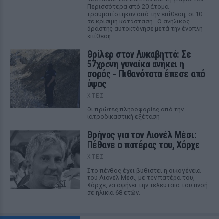
Περισσότερα από 20 άτομα
τραυματίστηκαν από την επίθεση, οι 10
σε κρίσιμη κατάσταση - Ο ανήλικος
δράστης αυτοκτόνησε μετά την ένοπλη
επίθεση
Θρίλερ στον Λυκαβηττό: Σε
57χρονη γυναίκα ανήκει η
σορός ‑ Πιθανότατα έπεσε από
ύψος
ΧΤΕΣ
Οι πρώτες πληροφορίες από την
ιατροδικαστική εξέταση
Θρήνος για τον Λιονέλ Μέσι:
Πέθανε ο πατέρας του, Χόρχε
ΧΤΕΣ
Στο πένθος έχει βυθιστεί η οικογένεια
του Λιονέλ Μέσι, με τον πατέρα του,
Χόρχε, να αφήνει την τελευταία του πνοή
σε ηλικία 68 ετών.