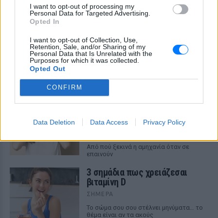
I want to opt-out of processing my
Personal Data for Targeted Advertising.
Opted In
I want to opt-out of Collection, Use,
Retention, Sale, and/or Sharing of my
ΔΕΙΤΕ ΕΠΙΣΗΣ
Personal Data that Is Unrelated with the
Purposes for which it was collected.
Opted Out
ΣΤΗΝ ΙΔΙΑ ΚΑΤΗΓΟΡΙΑ
CONFIRM
Γιατί τα κομπλιμέντα σε
φέρνουν σε δύσκολη θέση (και
τι λέει η ψυχολογία)
Data Deletion
Data Access
Privacy Policy
ΣΉΜΕΡΑ
Από πού ξεκινά η αμηχανία όταν σε
επαινούν
3 σημάδια πως χρειάζεσαι
βιταμίνη D
ΣΉΜΕΡΑ
Το σώμα σου σου στέλνει μηνύματα… το
θέμα είναι αν τα ακούς