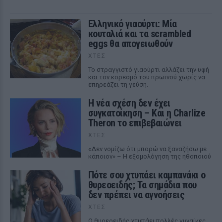
Ελληνικό γιαούρτι: Μία
κουταλιά και τα scrambled
eggs θα απογειωθούν
ΧΤΕΣ
Το στραγγιστό γιαούρτι αλλάζει την υφή
και τον κορεσμό του πρωινού χωρίς να
επηρεάζει τη γεύση.
Η νέα σχέση δεν έχει
συγκατοίκηση – Και η Charlize
Theron το επιβεβαιώνει
ΧΤΕΣ
«Δεν νομίζω ότι μπορώ να ξαναζήσω με
κάποιον» – Η εξομολόγηση της ηθοποιού
Πότε σου χτυπάει καμπανάκι ο
θυρεοειδής; Τα σημάδια που
δεν πρέπει να αγνοήσεις
ΧΤΕΣ
Ο θυρεοειδής χτυπάει πολλές γυναίκες