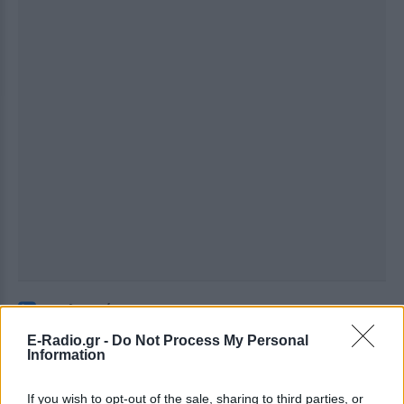
Ακολουθήστε το E-Radio.gr στο
Google News
και μάθετε πρώτοι
τα πιο hot νέα
.
E-Radio.gr -
Do Not Process My Personal
Information
Εσύ μπήκες στο E-Daily.gr; Τα νέα της ημέρας
και ότι σου κάνει κλικ!
If you wish to opt-out of the sale, sharing to third parties, or