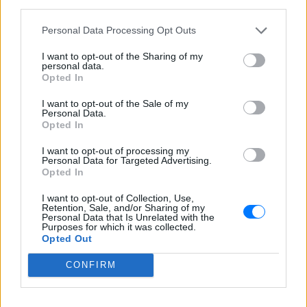
– Δράμας, κοντά στην Παλαιοκώμη.
third parties.
Καταδίωξη στο κέντρο της
Personal Data Processing Opt Outs
Θεσσαλονίκης: Έσπασαν το
τζάμι του οδηγού – «Μην κάνεις
I want to opt-out of the Sharing of my
personal data.
μ@@@», του φώναζαν
Opted In
ΧΤΕΣ
I want to opt-out of the Sale of my
Εξαιτίας των υψηλών ταχυτήτων το
Personal Data.
λευκό όχημα έχασε τον έλεγχο και
Opted In
καρφώθηκε πάνω σε κολονάκια.
I want to opt-out of processing my
Personal Data for Targeted Advertising.
Opted In
I want to opt-out of Collection, Use,
Retention, Sale, and/or Sharing of my
Personal Data that Is Unrelated with the
Purposes for which it was collected.
Αρχεία UFO: Αθόρυβα τριγωνικά σκάφη 152
Opted Out
μέτρων και μεταλλική σφαίρα με ανθρώπινο
σώμα στα νέα αποχαρακτηρισμένα έγγραφα
CONFIRM
Η κυβέρνηση Τραμπ δημοσίευσε την 5η παρτίδα
αποχαρακτηρισμένων αρχείων με αναφορές στρατιωτικών
πιλότων, μαρτύρων και αναλύσεων του FBI για ανεξήγητα