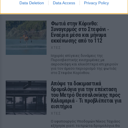
Data Deletion
Data Access
Privacy Policy
εναέρια φαινόμενα σε ΗΠΑ, Βραζιλία και Αφγανιστάν.
ΧΤΕΣ
Φωτιά στην Κόρινθο:
Συναγερμός στο Στεφάνι ‑
Εναέρια μέσα και μήνυμα
εκκένωσης από το 112
ΧΤΕΣ
Ισχυρές επίγειες δυνάμεις της
Πυροσβεστικής ενισχυμένες με
αεροσκάφη και ελικόπτερα επιχειρούν
για τον άμεσο περιορισμό της φωτιάς
στο Στεφάνι Κορίνθου.
Απόψε τα δοκιμαστικά
δρομολόγια για την επέκταση
του Μετρό Θεσσαλονίκης προς
Καλαμαριά ‑ Τι προβλέπεται για
εισιτήρια
ΧΤΕΣ
Ο υφυπουργός Υποδομών Νίκος Ταχιάος
εξήγησε γιατί τα πρώτα δρομολόγια θα