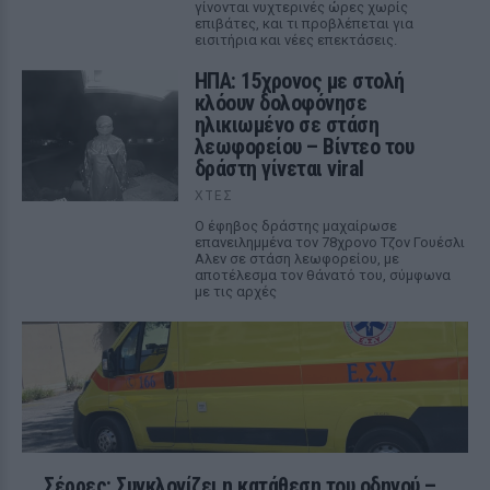
γίνονται νυχτερινές ώρες χωρίς
επιβάτες, και τι προβλέπεται για
εισιτήρια και νέες επεκτάσεις.
ΗΠΑ: 15χρονος με στολή
κλόουν δολοφόνησε
ηλικιωμένο σε στάση
λεωφορείου – Βίντεο του
δράστη γίνεται viral
ΧΤΕΣ
Ο έφηβος δράστης μαχαίρωσε
επανειλημμένα τον 78χρονο Τζον Γουέσλι
Αλεν σε στάση λεωφορείου, με
αποτέλεσμα τον θάνατό του, σύμφωνα
με τις αρχές
Σέρρες: Συγκλονίζει η κατάθεση του οδηγού –