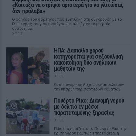
«Κοίταξα να στρίψω αριστερά για να γλιτώσω,
δεν πρόλαβα»
Ο οδηγός του φορτηγού που ενεπλάκη στη σύγκρουση με το
ΙΧ μητέρας και γιου περιέγραψε πώς έγινε το μοιραίο
δυστύχημα.
ΧΤΕΣ
ΗΠΑ: Δασκάλα χορού
κατηγορείται για σeξουαλική
κακοποίηση δύο ανήλικων
μαθητών της
ΧΤΕΣ
Οι αστυνομικές Αρχές δεν αποκλείουν
την ύπαρξη περισσότερων θυμάτων
Πουέρτο Ρίκο: Διανομή νερού
με δελτίο εν μέσω
παρατεταμένης ξηρασίας
ΧΤΕΣ
Πώς διαχειρίζεται το Πουέρτο Ρίκο την
κρίση νερού και πώς επηρεάζεται η