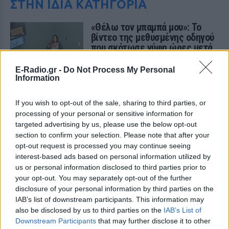
ΣΤΗΝ ΙΔΙΑ ΚΑΤΗΓΟΡΙΑ
«Θέλω τον μπαμπά μου»: Το
βίντεο της μεθυσμένης οδηγού
που σκότωσε νύφη ώρες μετά
τον γάμο της
E-Radio.gr -
Do Not Process My Personal
ΧΤΕΣ
Information
Η Jamie Lee Komoroski, με αλκοόλ
τριπλάσιο του νόμιμου ορίου, έπεσε
πάνω στο golf cart των νεόνυμφων στο
If you wish to opt-out of the sale, sharing to third parties, or
Folly Beach - τώρα νέο υλικό από το
processing of your personal or sensitive information for
αστυνομικό τμήμα αποκαλύπτει τη
συμπεριφορά της λίγο μετά τη μοιραία
targeted advertising by us, please use the below opt-out
σύγκρουση
section to confirm your selection. Please note that after your
opt-out request is processed you may continue seeing
Τροχαίο στις Σέρρες: «Έχασα τη
interest-based ads based on personal information utilized by
γυναίκα και το παιδί μου, τα
us or personal information disclosed to third parties prior to
έχασα όλα» ‑ Ο πόνος του
your opt-out. You may separately opt-out of the further
πατέρα
disclosure of your personal information by third parties on the
ΧΤΕΣ
IAB’s list of downstream participants. This information may
Μητέρα 43 ετών και ο 21χρονος γιος της
also be disclosed by us to third parties on the
IAB’s List of
σκοτώθηκαν σε μετωπική σύγκρουση με
Downstream Participants
that may further disclose it to other
φορτηγό στην επαρχιακή οδό Αμφίπολης