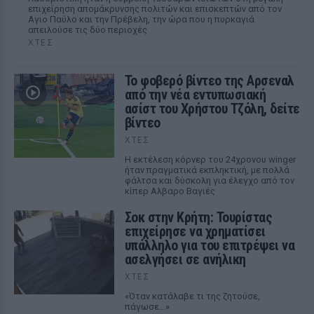
επιχείρηση απομάκρυνσης πολιτών και επισκεπτών από τον
Αγιο Παύλο και την Πρέβελη, την ώρα που η πυρκαγιά
απειλούσε τις δύο περιοχές
ΧΤΕΣ
Το φοβερό βίντεο της Αρσεναλ
από την νέα εντυπωσιακή
ασίστ του Χρήστου Τζόλη, δείτε
βίντεο
ΧΤΕΣ
Η εκτέλεση κόρνερ του 24χρονου winger
ήταν πραγματικά εκπληκτική, με πολλά
φάλτσα και δύσκολη για έλεγχο από τον
κίπερ Αλβαρο Βαγιές
Σοκ στην Κρήτη: Τουρίστας
επιχείρησε να χρηματίσει
υπάλληλο για του επιτρέψει να
ασελγήσει σε ανήλικη
ΧΤΕΣ
«Όταν κατάλαβε τι της ζητούσε,
πάγωσε...»