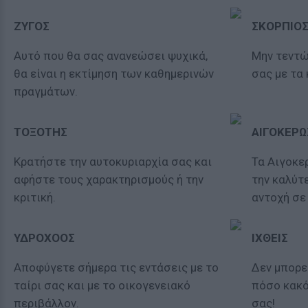
ΖΥΓΟΣ
ΣΚΟΡΠΙΟ
Αυτό που θα σας ανανεώσει ψυχικά,
Μην τεντώ
θα είναι η εκτίμηση των καθημερινών
σας με τα
πραγμάτων.
ΤΟΞΟΤΗΣ
ΑΙΓΟΚΕΡΩ
Κρατήστε την αυτοκυριαρχία σας και
Τα Αιγοκε
αφήστε τους χαρακτηρισμούς ή την
την καλύτ
κριτική.
αντοχή σε
ΥΔΡΟΧΟΟΣ
ΙΧΘΕΙΣ
Αποφύγετε σήμερα τις εντάσεις με το
Δεν μπορε
ταίρι σας και με το οικογενειακό
πόσο κακό
περιβάλλον.
σας!