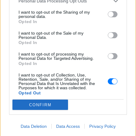
Personal Data Processing Opt Outs
I want to opt-out of the Sharing of my
Ροκσταριλικια
personal data.
Opted In
ΠΡΙΝ 244 ΕΒΔΟΜΆΔΕΣ
SKYLAND LIVE MUSIC VENUE
I want to opt-out of the Sale of my
13/12
Personal Data.
Opted In
I want to opt-out of processing my
1821‑2021 Διακόσια Χρόνια
Personal Data for Targeted Advertising.
Δανεικά
Opted In
ΠΡΙΝ 244 ΕΒΔΟΜΆΔΕΣ
I want to opt-out of Collection, Use,
Retention, Sale, and/or Sharing of my
LUNAR SPACE PATRA
Personal Data that Is Unrelated with the
17/12
Purposes for which it was collected.
Opted Out
Σπήλιος Φλώρος ‑ Ξέρω τις
κινήσεις
CONFIRM
ΠΡΙΝ 244 ΕΒΔΟΜΆΔΕΣ
ΘΕΑΤΡΟ ELIART
Data Deletion
Data Access
Privacy Policy
από 02/12 έως 30/12