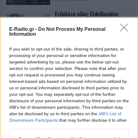
Ειδύλλια οδός Eidylliaodos
ΠΡΙΝ 236 ΕΒΔΟΜΆΔΕΣ
E-Radio.gr -
Do Not Process My Personal
ΤΕΧΝΟΠΟΛΗ ΔΗΜΟΥ ΑΘΗΝΑΙΩΝ
Information
από 18/01 έως 06/03
If you wish to opt-out of the sale, sharing to third parties, or
processing of your personal or sensitive information for
targeted advertising by us, please use the below opt-out
section to confirm your selection. Please note that after your
opt-out request is processed you may continue seeing
interest-based ads based on personal information utilized by
us or personal information disclosed to third parties prior to
your opt-out. You may separately opt-out of the further
disclosure of your personal information by third parties on the
IAB’s list of downstream participants. This information may
also be disclosed by us to third parties on the
IAB’s List of
Εδώ έχουν προτεραιότητα οι έφιπποι
Downstream Participants
that may further disclose it to other
ΠΕΡΙΟΔΕΙΑ
third parties.
από 10/12 έως 12/12
ΠΡΙΝ 244 ΕΒΔΟΜΆΔΕΣ