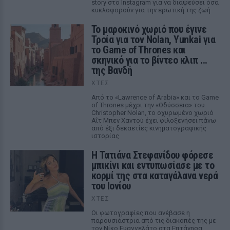
story στο Instagram για να διαψεύσει όσα
κυκλοφορούν για την ερωτική της ζωή
Το μαροκινό χωριό που έγινε
Τροία για τον Nolan, Yunkai για
το Game of Thrones και
σκηνικό για το βίντεο κλιπ ...
της Βανδή
ΧΤΕΣ
Από το «Lawrence of Arabia» και το Game
of Thrones μέχρι την «Οδύσσεια» του
Christopher Nolan, το οχυρωμένο χωριό
Αΐτ Μπεν Χαντού έχει φιλοξενήσει πάνω
από έξι δεκαετίες κινηματογραφικής
ιστορίας
Η Τατιάνα Στεφανίδου φόρεσε
μπικίνι και εντυπωσίασε με το
κορμί της στα καταγάλανα νερά
του Ιονίου
ΧΤΕΣ
Οι φωτογραφίες που ανέβασε η
παρουσιάστρια από τις διακοπές της με
τον Νίκο Ευαγγελάτο στα Επτάνησα