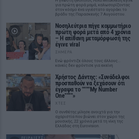
Η γνωστή ηθοποιός Λίλα Μπακλέση έγινε
για πρώτη φορά μαμά, καλωσορίζοντας
στον κόσμο ένα υγιέστατο αγοράκι το
βράδυ της Παρασκευής 7 Αυγούστου.
Νοσηλεύτρια πήγε κομμωτήριο
πρώτη φορά μετά από 4 χρόνια
– Η απίθανη μεταμόρφωσή της
έγινε viral
ΣΉΜΕΡΑ
Ενώ φρόντιζε όλους τους άλλους...
κανείς δεν φρόντισε για εκείνη
Χρήστος Δάντης: «Συνάδελφοι
προσπαθούν να ξεχάσουν ότι
έγραψα το """"My Number
One""""»
ΧΤΕΣ
Ο συνθέτης μίλησε ανοιχτά για την
αχαριστία που βιώνει στον χώρο της
μουσικής, 22 χρόνια μετά τη νίκη της
Ελλάδας στη Eurovision.