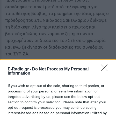
προηγούμενης Παρασκευής πλέον του ότι
διακόπηκε το πρωί μετά από τηλεφώνημα για
τοποθέτηση βόμβας, το μεσημέρι της ίδιας μέρας ο
πρόεδρος του ΣτΕ Νικόλαος Σακελλαρίου διέκοψε
τη διάσκεψη, λίγο πριν κλείσει ο πρώτος και
βασικός κύκλος των νομικών ζητημάτων και
προχωρήσουν οι δικαστές του ΣτΕ σε ψηφοφορία
και ενώ ξεκίνησαν οι διαδικασίες του συνεδρίου
του ΣΥΡΙΖΑ.
Με άλλα λόγια, δεν ολοκληρώθηκε ο πρώτος κύκλος
E-Radio.gr -
Do Not Process My Personal
των διασκέψεων καθώς, συνεχώς ετίθεντο νέα
Information
παράπλευρα νομικά ζητήματα. Έτσι, δεν έγινε η
ψηφοφορία επί του παραδεκτού, του βάσιμου και
If you wish to opt-out of the sale, sharing to third parties, or
processing of your personal or sensitive information for
του εννόμου συμφέροντος των τηλεοπτικών
targeted advertising by us, please use the below opt-out
σταθμών.
section to confirm your selection. Please note that after your
opt-out request is processed you may continue seeing
Τι μέλλει γενέσθαι
interest-based ads based on personal information utilized by