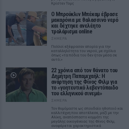
Κρίστεν Τομς
Ο Μπρούκλιν Μπέκαμ έβρασε
μακαρόνια με θαλασσινό νερό
και δέχτηκε ανελέητο
τρολάρισμα online
ΣΉΜΕΡΑ
Πολλοί εξέφρασαν απορία για την
καταλληλότητα του νερού, με σχόλια
όπως «τα πόδια του δεν ήταν μέσα σε
αυτό;»
22 χρόνια από τον θάνατο του
Δημήτρη Παπαμιχαήλ: Η
ανάρτηση της Φίνος Φιλμ για
το «γοητευτικό λεβεντόπαιδο
του ελληνικού σινεμά»
ΣΉΜΕΡΑ
Τον θυμόμαστε ως σπουδαίο ηθοποιό και
καλλιτέχνη που αποτέλεσε, μαζί με την
Αλίκη, αναπόσπαστο κομμάτι της
μεγάλης οικογένειας της Φίνος Φιλμ,
αναφέρεται χαρακτηριστικά