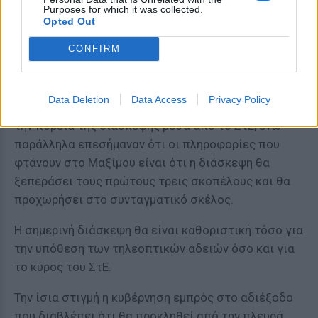
της για το δεύτερο στάδιο της διάσκεψης, δηλαδή
Purposes for which it was collected.
αφού έχει ξεπεραστεί ο σκόπελος των τριών
Opted Out
σημείων.
CONFIRM
Οι ίδιοι δικαστές έκαναν λόγω για κατάσταση
πανικού στο κυβερνητικό στρατόπεδο, αλλά και για
Data Deletion
Data Access
Privacy Policy
εσωτερική πληροφόρηση της κυβέρνησης ως προς
την πορεία της διάσκεψης μέσα από το ΣτΕ, ενώ
παράλληλα επεσήμαναν ότι οι πληροφορίες που
φτάνουν στο Μαξίμου είναι ότι η διάσκεψη θα
ξεπεράσει τους πρώτους τρεις σκοπέλους και θα
προχωρήσει στο συνταγματικό σκέλος.
Η σημερινή διάσκεψη θα είναι καθοριστική τόσο για
την υπόθεση των τηλεοπτικών αδειών όσο και για
το κύρος του ΣτΕ.
Την ίσια στιγμή η κυβέρνηση εμπρός στο αδιέξοδο
που διαβλέπει ότι θα προκληθεί από την πλευρά