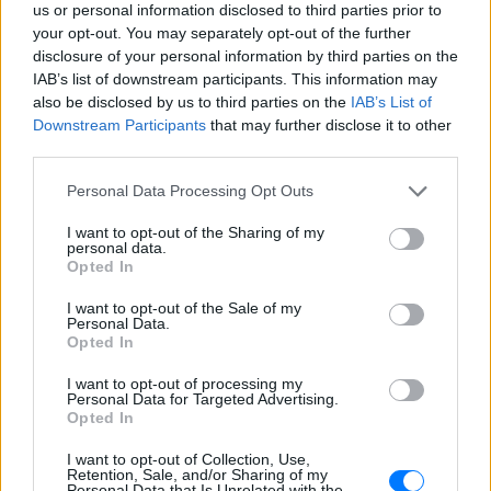
us or personal information disclosed to third parties prior to
Πάντως, εάν η σημερινή ψηφοφορία ξεπεράσει το
your opt-out. You may separately opt-out of the further
σκόπελο των τριών σημείων, όπως έλεγαν νομικοί,
disclosure of your personal information by third parties on the
μετά η υπολειπόμενη διαδικασία είναι ένας
IAB’s list of downstream participants. This information may
also be disclosed by us to third parties on the
IAB’s List of
μοναχικός περίπατος. Και αυτό γιατί η μη
Downstream Participants
that may further disclose it to other
συγκρότηση του ΕΣΡ και η μεταβίβαση των
third parties.
αρμοδιοτήτων του στον υπουργό Επικρατείας, δεν
μπορεί να συνταγματικά να ξεπεραστεί, με
Personal Data Processing Opt Outs
αποτέλεσμα ο νόμος 4339/2015, με τον οποίο
I want to opt-out of the Sharing of my
παρακάμφθηκε το ΕΣΡ για την διαδικασία
personal data.
Opted In
χορήγησης των τηλεοπτικών σταθμών, να κριθεί
αντισυνταγματικός και παράνομες οι υπουργικές
I want to opt-out of the Sale of my
Personal Data.
αποφάσεις που εν συνεχεία εκδόθηκαν.
Opted In
Δικαστές που γνωρίζουν καλά το χώρο του ΣτΕ
I want to opt-out of processing my
Personal Data for Targeted Advertising.
έλεγαν στο protothema.gr ότι την περασμένη
Opted In
Παρασκευή η κυβέρνηση έστειλε φάκελο στην
I want to opt-out of Collection, Use,
Ολομέλεια του ΣτΕ με τους νομικούς ισχυρισμούς
Retention, Sale, and/or Sharing of my
Personal Data that Is Unrelated with the