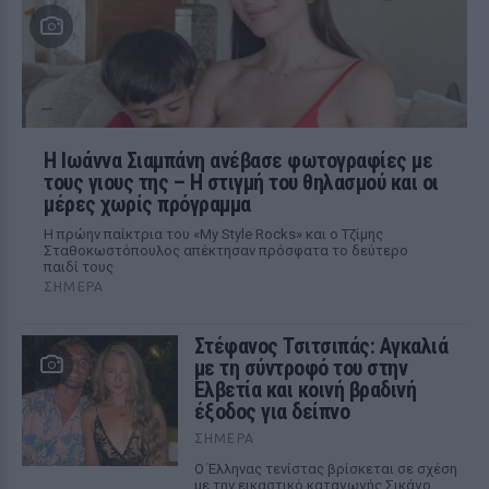
H Ιωάννα Σιαμπάνη ανέβασε φωτογραφίες με
τους γιους της – Η στιγμή του θηλασμού και οι
μέρες χωρίς πρόγραμμα
Η πρώην παίκτρια του «My Style Rocks» και ο Τζίμης
Σταθοκωστόπουλος απέκτησαν πρόσφατα το δεύτερο
παιδί τους
ΣΉΜΕΡΑ
Στέφανος Τσιτσιπάς: Αγκαλιά
με τη σύντροφό του στην
Ελβετία και κοινή βραδινή
έξοδος για δείπνο
ΣΉΜΕΡΑ
Ο Έλληνας τενίστας βρίσκεται σε σχέση
με την εικαστικό καταγωγής Σικάγο,