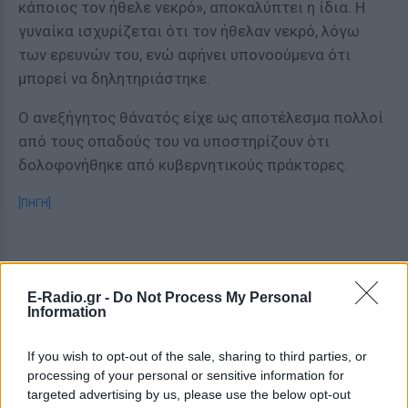
κάποιος τον ήθελε νεκρό», αποκαλύπτει η ίδια. Η
γυναίκα ισχυρίζεται ότι τον ήθελαν νεκρό, λόγω
των ερευνών του, ενώ αφήνει υπονοούμενα ότι
μπορεί να δηλητηριάστηκε.
Ο ανεξήγητος θάνατός είχε ως αποτέλεσμα πολλοί
από τους οπαδούς του να υποστηρίζουν ότι
δολοφονήθηκε από κυβερνητικούς πράκτορες.
[ΠΗΓΗ]
ΔΙΑΦΗΜΙΣΗ
E-Radio.gr -
Do Not Process My Personal
Information
If you wish to opt-out of the sale, sharing to third parties, or
processing of your personal or sensitive information for
targeted advertising by us, please use the below opt-out