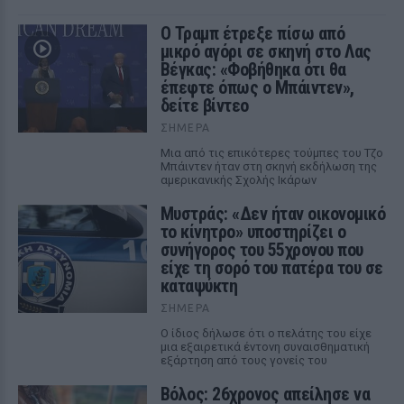
Ο Τραμπ έτρεξε πίσω από
μικρό αγόρι σε σκηνή στο Λας
Βέγκας: «Φοβήθηκα ότι θα
έπεφτε όπως ο Μπάιντεν»,
δείτε βίντεο
ΣΉΜΕΡΑ
Μια από τις επικότερες τούμπες του Τζο
Μπάιντεν ήταν στη σκηνή εκδήλωση της
αμερικανικής Σχολής Ικάρων
Μυστράς: «Δεν ήταν οικονομικό
το κίνητρο» υποστηρίζει ο
συνήγορος του 55χρονου που
είχε τη σορό του πατέρα του σε
καταψύκτη
ΣΉΜΕΡΑ
Ο ίδιος δήλωσε ότι ο πελάτης του είχε
μια εξαιρετικά έντονη συναισθηματική
εξάρτηση από τους γονείς του
Βόλος: 26χρονος απείλησε να