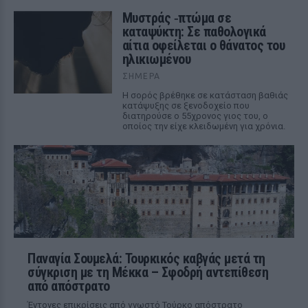
Μυστράς ‑πτώμα σε
καταψύκτη: Σε παθολογικά
αίτια οφείλεται ο θάνατος του
ηλικιωμένου
ΣΉΜΕΡΑ
Η σορός βρέθηκε σε κατάσταση βαθιάς
κατάψυξης σε ξενοδοχείο που
διατηρούσε ο 55χρονος γιος του, ο
οποίος την είχε κλειδωμένη για χρόνια.
Παναγία Σουμελά: Τουρκικός καβγάς μετά τη
σύγκριση με τη Μέκκα – Σφοδρή αντεπίθεση
από απόστρατο
Έντονες επικρίσεις από γνωστό Τούρκο απόστρατο