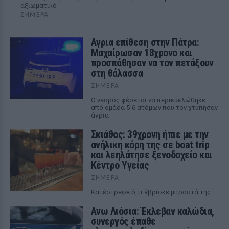
αξιωματικό
ΣΉΜΕΡΑ
Αγρια επίθεση στην Πάτρα:
Μαχαίρωσαν 18χρονο και
προσπάθησαν να τον πετάξουν
στη θάλασσα
ΣΉΜΕΡΑ
Ο νεαρός φέρεται να περικυκλώθηκε
από ομάδα 5-6 ατόμων που τον χτύπησαν
άγρια
Σκιάθος: 39χρονη ήπιε με την
ανήλικη κόρη της σε boat trip
και λεηλάτησε ξενοδοχείο και
Κέντρο Υγείας
ΣΉΜΕΡΑ
Κατέστρεφε ό,τι έβρισκε μπροστά της
Ανω Λιόσια: Έκλεβαν καλώδια,
συνεργός έπαθε