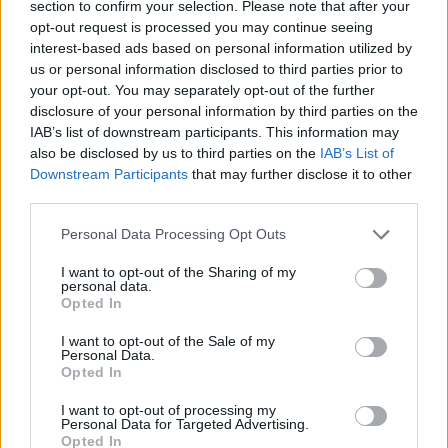
section to confirm your selection. Please note that after your
opt-out request is processed you may continue seeing
interest-based ads based on personal information utilized by
us or personal information disclosed to third parties prior to
your opt-out. You may separately opt-out of the further
disclosure of your personal information by third parties on the
IAB’s list of downstream participants. This information may
also be disclosed by us to third parties on the
IAB’s List of
Downstream Participants
that may further disclose it to other
third parties.
Personal Data Processing Opt Outs
I want to opt-out of the Sharing of my
personal data.
Ακολουθήστε το E-Radio.gr στο
Google News
Opted In
και μάθετε πρώτοι
τα πιο hot νέα
.
I want to opt-out of the Sale of my
Personal Data.
Για ακόμη περισσότερα
νέα
, μπείτε στην
ροή
Opted In
ειδήσεων
του E-Daily.gr
I want to opt-out of processing my
Personal Data for Targeted Advertising.
Ακολουθήστε το E-Radio.gr και στο Instagram
Opted In