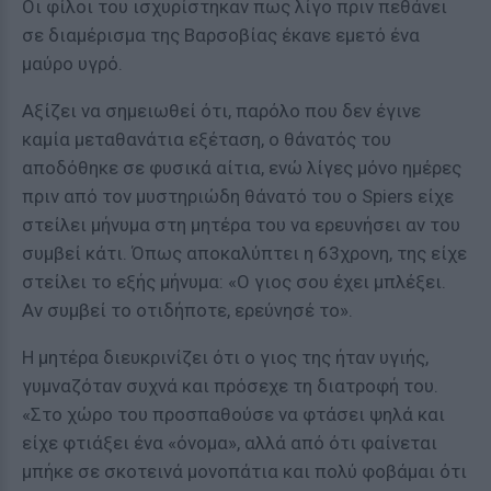
Οι φίλοι του ισχυρίστηκαν πως λίγο πριν πεθάνει
σε διαμέρισμα της Βαρσοβίας έκανε εμετό ένα
μαύρο υγρό.
Αξίζει να σημειωθεί ότι, παρόλο που δεν έγινε
καμία μεταθανάτια εξέταση, ο θάνατός του
αποδόθηκε σε φυσικά αίτια, ενώ λίγες μόνο ημέρες
πριν από τον μυστηριώδη θάνατό του ο Spiers είχε
στείλει μήνυμα στη μητέρα του να ερευνήσει αν του
συμβεί κάτι. Όπως αποκαλύπτει η 63χρονη, της είχε
στείλει το εξής μήνυμα: «Ο γιος σου έχει μπλέξει.
Αν συμβεί το οτιδήποτε, ερεύνησέ το».
Η μητέρα διευκρινίζει ότι ο γιος της ήταν υγιής,
γυμναζόταν συχνά και πρόσεχε τη διατροφή του.
«Στο χώρο του προσπαθούσε να φτάσει ψηλά και
είχε φτιάξει ένα «όνομα», αλλά από ότι φαίνεται
μπήκε σε σκοτεινά μονοπάτια και πολύ φοβάμαι ότι