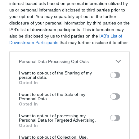
interest-based ads based on personal information utilized by
us or personal information disclosed to third parties prior to
your opt-out. You may separately opt-out of the further
disclosure of your personal information by third parties on the
IAB’s list of downstream participants. This information may
also be disclosed by us to third parties on the
IAB’s List of
Downstream Participants
that may further disclose it to other
third parties.
Personal Data Processing Opt Outs
ΔΕΙΤΕ ΕΠΙΣΗΣ
I want to opt-out of the Sharing of my
personal data.
Opted In
ΣΤΗΝ ΙΔΙΑ ΚΑΤΗΓΟΡΙΑ
I want to opt-out of the Sale of my
Personal Data.
Σκιάθος: 39χρονη ήπιε με την
Opted In
ανήλικη κόρη της σε boat trip
και λεηλάτησε ξενοδοχείο και
I want to opt-out of processing my
Κέντρο Υγείας
Personal Data for Targeted Advertising.
Opted In
ΣΉΜΕΡΑ
I want to opt-out of Collection, Use,
Κατέστρεφε ό,τι έβρισκε μπροστά της