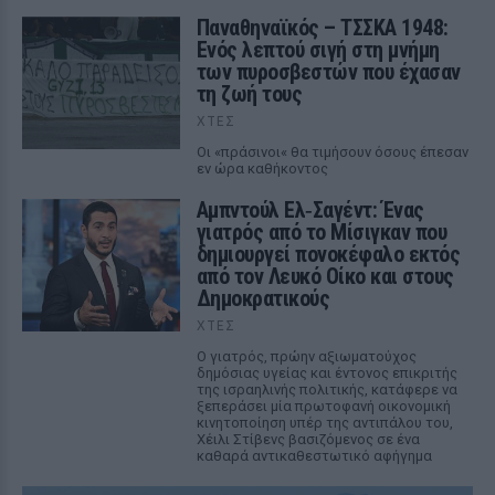
Παναθηναϊκός – ΤΣΣΚΑ 1948:
Ενός λεπτού σιγή στη μνήμη
των πυροσβεστών που έχασαν
τη ζωή τους
ΧΤΕΣ
Οι «πράσινοι« θα τιμήσουν όσους έπεσαν
εν ώρα καθήκοντος
Αμπντούλ Ελ‑Σαγέντ: Ένας
γιατρός από το Μίσιγκαν που
δημιουργεί πονοκέφαλο εκτός
από τον Λευκό Οίκο και στους
Δημοκρατικούς
ΧΤΕΣ
Ο γιατρός, πρώην αξιωματούχος
δημόσιας υγείας και έντονος επικριτής
της ισραηλινής πολιτικής, κατάφερε να
ξεπεράσει μία πρωτοφανή οικονομική
κινητοποίηση υπέρ της αντιπάλου του,
Χέιλι Στίβενς βασιζόμενος σε ένα
καθαρά αντικαθεστωτικό αφήγημα