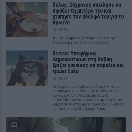
Βόλος: 26χρονος απείλησε να
σφάξει τη μητέρα του και
χτύπησε τον αδελφό του για το
πρωινό
ΣΉΜΕΡΑ
Τα προβλήματα ξεκίνησαν μετά την
επιστροφή του από τον στρατό
Βίντεο: Υποψήφιος
Δημοκρατικών στη Χαβάη
βρίζει γυναίκες σε παραλία και
τρώει ξύλο
ΣΉΜΕΡΑ
Οι Αρχές συνέλαβαν τον Κίριλ Μπάσιν,
υποψήφιο των Δημοκρατικών για το
Κογκρέσο στη Χαβάη, μετά από
επεισόδιο σε κατάμεστη παραλία όπου
φέρεται να απείλησε λουόμενους και να
εμπλάκηκε σε βίαιη συμπλοκή