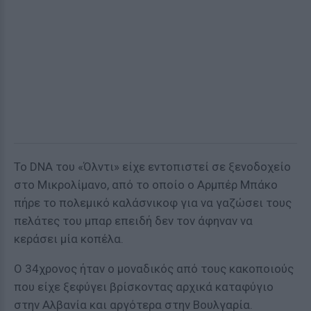
Το DNA του «Όλντι» είχε εντοπιστεί σε ξενοδοχείο
στο Μικρολίμανο, από το οποίο ο Αρμπέρ Μπάκο
πήρε το πολεμικό καλάσνικοφ για να γαζώσει τους
πελάτες του μπαρ επειδή δεν τον άφηναν να
κεράσει μία κοπέλα.
Ο 34χρονος ήταν ο μοναδικός από τους κακοποιούς
που είχε ξεφύγει βρίσκοντας αρχικά καταφύγιο
στην Αλβανία και αργότερα στην Βουλγαρία.