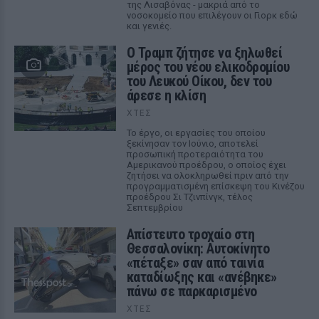
της Λισαβόνας - μακριά από το
νοσοκομείο που επιλέγουν οι Γιορκ εδώ
και γενιές.
Ο Τραμπ ζήτησε να ξηλωθεί
μέρος του νέου ελικοδρομίου
του Λευκού Οίκου, δεν του
άρεσε η κλίση
ΧΤΕΣ
Το έργο, οι εργασίες του οποίου
ξεκίνησαν τον Ιούνιο, αποτελεί
προσωπική προτεραιότητα του
Αμερικανού προέδρου, ο οποίος έχει
ζητήσει να ολοκληρωθεί πριν από την
προγραμματισμένη επίσκεψη του Κινέζου
προέδρου Σι Τζινπίνγκ, τέλος
Σεπτεμβρίου
Απίστευτο τροχαίο στη
Θεσσαλονίκη: Αυτοκίνητο
«πέταξε» σαν από ταινία
καταδίωξης και «ανέβηκε»
πάνω σε παρκαρισμένο
ΧΤΕΣ