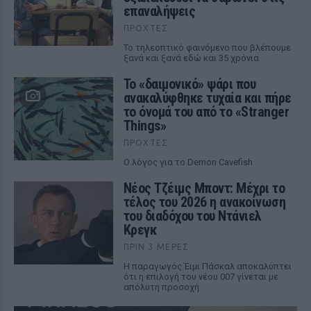
επαναλήψεις
ΠΡΟΧΤΈΣ
Το τηλεοπτικό φαινόμενο που βλέπουμε
ξανά και ξανά εδώ και 35 χρόνια
Το «δαιμονικό» ψάρι που
ανακαλύφθηκε τυχαία και πήρε
το όνομά του από το «Stranger
Things»
ΠΡΟΧΤΈΣ
Ο λόγος για το Demon Cavefish
Νέος Τζέιμς Μποντ: Μέχρι το
τέλος του 2026 η ανακοίνωση
του διαδόχου του Ντάνιελ
Κρεγκ
ΠΡΙΝ 3 ΜΈΡΕΣ
Η παραγωγός Έιμι Πάσκαλ αποκαλύπτει
ότι η επιλογή του νέου 007 γίνεται με
απόλυτη προσοχή