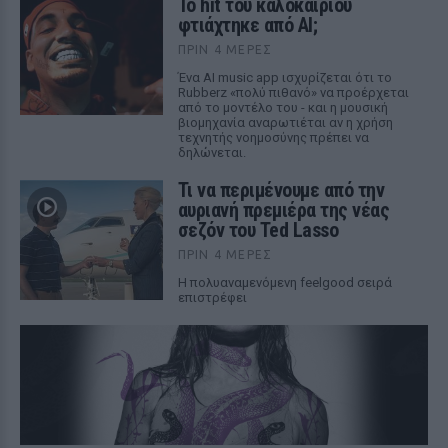
Το hit του καλοκαιριού
φτιάχτηκε από AI;
ΠΡΙΝ 4 ΜΈΡΕΣ
Ένα AI music app ισχυρίζεται ότι το
Rubberz «πολύ πιθανό» να προέρχεται
από το μοντέλο του - και η μουσική
βιομηχανία αναρωτιέται αν η χρήση
τεχνητής νοημοσύνης πρέπει να
δηλώνεται.
Τι να περιμένουμε από την
αυριανή πρεμιέρα της νέας
σεζόν του Ted Lasso
ΠΡΙΝ 4 ΜΈΡΕΣ
Η πολυαναμενόμενη feelgood σειρά
επιστρέφει