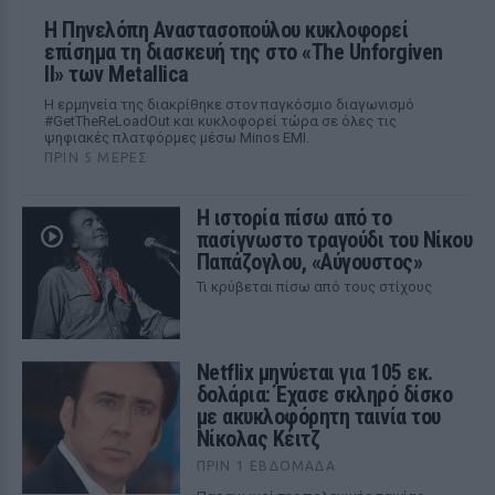
Η Πηνελόπη Αναστασοπούλου κυκλοφορεί
επίσημα τη διασκευή της στο «The Unforgiven
II» των Metallica
Η ερμηνεία της διακρίθηκε στον παγκόσμιο διαγωνισμό
#GetTheReLoadOut και κυκλοφορεί τώρα σε όλες τις
ψηφιακές πλατφόρμες μέσω Minos EMI.
ΠΡΙΝ 5 ΜΈΡΕΣ
Η ιστορία πίσω από το
πασίγνωστο τραγούδι του Νίκου
Παπάζογλου, «Αύγουστος»
Τι κρύβεται πίσω από τους στίχους
Netflix μηνύεται για 105 εκ.
δολάρια: Έχασε σκληρό δίσκο
με ακυκλοφόρητη ταινία του
Νίκολας Κέιτζ
ΠΡΙΝ 1 ΕΒΔΟΜΆΔΑ