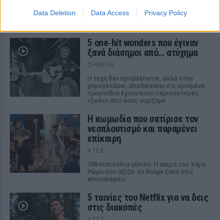
Data Deletion
Data Access
Privacy Policy
ΣΤΗΝ ΙΔΙΑ ΚΑΤΗΓΟΡΙΑ
5 one‑hit wonders που έγιναν
ξανά διάσημοι από… ατύχημα
ΣΉΜΕΡΑ
Η τύχη δεν προβλέπεται, αλλά όταν
χαμογελάσει, αποδεικνύει ότι ορισμένα
τραγούδια έχουν πολύ περισσότερες
«ζωές» από όσες νομίζαμε
Η κωμωδία που σατίρισε τον
νεοπλουτισμό και παραμένει
επίκαιρη
ΧΤΕΣ
108 επεισόδια γέλιου: Η σειρά του Χάρη
Ρώμα που αξίζει να δούμε ξανά στις
επαναλήψεις
5 ταινίες του Netflix για να δεις
στις διακοπές
ΧΤΕΣ