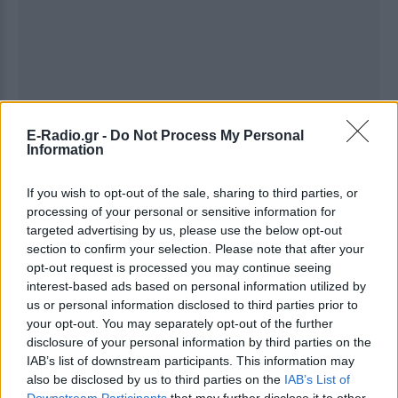
E-Radio.gr -
Do Not Process My Personal
Information
If you wish to opt-out of the sale, sharing to third parties, or
Ακολουθήστε το E-Radio.gr στο
Google News
processing of your personal or sensitive information for
και μάθετε πρώτοι
τα πιο hot νέα
.
targeted advertising by us, please use the below opt-out
section to confirm your selection. Please note that after your
Εσύ μπήκες στο E-Daily.gr; Τα νέα της ημέρας
opt-out request is processed you may continue seeing
και ότι σου κάνει κλικ!
interest-based ads based on personal information utilized by
us or personal information disclosed to third parties prior to
Ακολουθήστε το E-Radio.gr και στο Instagram
your opt-out. You may separately opt-out of the further
disclosure of your personal information by third parties on the
ΔΙΑΦΗΜΙΣΗ
IAB’s list of downstream participants. This information may
also be disclosed by us to third parties on the
IAB’s List of
Downstream Participants
that may further disclose it to other