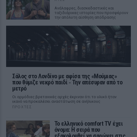
Aνάλαφρες, διασκεδαστικές και
ταξιδιάρικες ιστορίες που προσφέρουν
την απόλυτη αίσθηση απόδρασης
Σάλος στο Λονδίνο με αφίσα της «Μούμιας»
που θύμιζε νεκρό παιδί ‑ Την απέσυραν από το
μετρό
Οι αρμόδιες βρετανικές αρχές έκριναν ότι το υλικό ήταν
ικανό να προκαλέσει αναστάτωση σε ανήλικους
ΠΡΟΧΤΈΣ
Το ελληνικό comfort TV έχει
όνομα: Η σειρά που
εξακολουθεί να σαρώνει στις