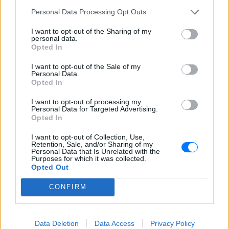
μηνύματα, που υποκλάπηκαν.
Personal Data Processing Opt Outs
Ο Τραμπ ήρθε στην τελική τηλεοπτική διαμάχη
I want to opt-out of the Sharing of my
αντιμέτωπος με μια σειρά σεξουαλικών
personal data.
Opted In
κατηγοριών από γυναίκες που βγήκαν στη
δημοσιότητα αφού είχε αρνηθεί στην προηγούμενη
I want to opt-out of the Sale of my
Personal Data.
τηλεμαχία ότι είχε φιλήσει ή θωπεύσει γυναίκες
Opted In
χωρίς την άδειά τους. Η άρνηση των κατηγοριών
I want to opt-out of processing my
από τον Τραμπ βγήκε μετά από την δημοσιοποίηση
Personal Data for Targeted Advertising.
Opted In
ενός βίντεο στο οποίο ακούγεται να καυχιέται
ακριβώς για αυτό.
I want to opt-out of Collection, Use,
Retention, Sale, and/or Sharing of my
Personal Data that Is Unrelated with the
Ο Τραμπ αρνήθηκε τις κατηγορίες ξανά, λέγοντας
Purposes for which it was collected.
ότι οι γυναίκες εμφανίστηκαν δημόσια γιατί είτε
Opted Out
θέλουν φήμη είτε το έκανε η καμπάνια της,
CONFIRM
δείχνοντας την Κλίντον.
Η Κλίντον ανταπάντησε ότι ο Τραμπ νομίζει ότι το
Data Deletion
Data Access
Privacy Policy