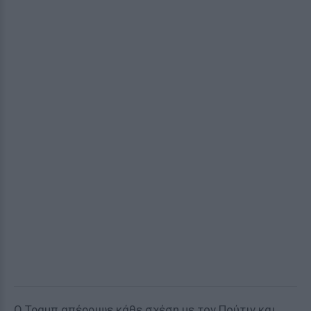
Ο Τραμπ απέρριψε κάθε σχέση με τον Πούτιν και