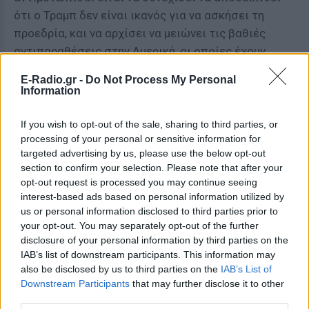
ότι ο Τραμπ δεν είναι ικανός για να ασκήσει τη
προεδρία, και να αρχίσει να μειώνει τις βαθιές
αντιπαραθέσεις στην Αμερική, οι οποίες έχουν
χειροτερέψει κατά την προεκλογική περίοδο. Το
E-Radio.gr -
Do Not Process My Personal
τελευταίο αυτό θέμα δεν θα είναι εύκολο για την
Information
Δημοκρατική υποψήφια, δεδομένουν ότι οι
Αμερικανοί αμφισβητούν επίμονα την εντιμότητά
If you wish to opt-out of the sale, sharing to third parties, or
processing of your personal or sensitive information for
της και την αξιοπιστία της.
targeted advertising by us, please use the below opt-out
section to confirm your selection. Please note that after your
Η Κλίντον αντιμετώπισε για πρώτη φορά
opt-out request is processed you may continue seeing
ερωτήσεις που αφορούν τις αποκαλύψεις για του
interest-based ads based on personal information utilized by
ανώτατου στελέχους της τα ηλεκτρονικά μηνύματα,
us or personal information disclosed to third parties prior to
τα οποία την δείχνουν να έχει διαφορετικό ύφος σε
your opt-out. You may separately opt-out of the further
disclosure of your personal information by third parties on the
προσωπικό επίπεδο από ό,τι στον δημόσιο χώρο,
IAB’s list of downstream participants. This information may
ιδιαίτερα όσον αφορά την Γουόλ Στριτ και το
also be disclosed by us to third parties on the
IAB’s List of
διεθνές εμπόριο.΄Εστρεψε την κατεύθυνση της
Downstream Participants
that may further disclose it to other
συζήτησης όμως στον πιθανό ρόλο της Ρωσίας στα
third parties.