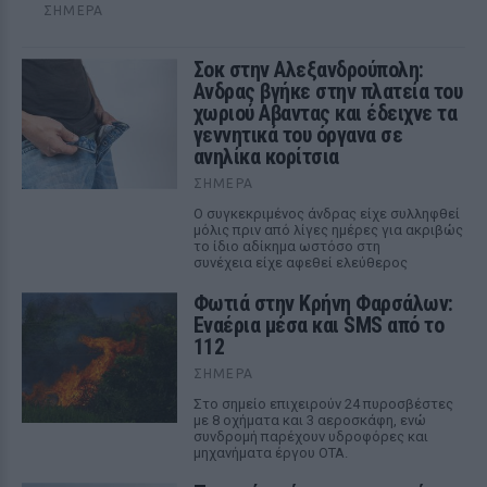
ΣΉΜΕΡΑ
Σοκ στην Αλεξανδρούπολη:
Ανδρας βγήκε στην πλατεία του
χωριού Αβαντας και έδειχνε τα
γεννητικά του όργανα σε
ανηλίκα κορίτσια
ΣΉΜΕΡΑ
Ο συγκεκριμένος άνδρας είχε συλληφθεί
μόλις πριν από λίγες ημέρες για ακριβώς
το ίδιο αδίκημα ωστόσο στη
συνέχεια είχε αφεθεί ελεύθερος
Φωτιά στην Κρήνη Φαρσάλων:
Εναέρια μέσα και SMS από το
112
ΣΉΜΕΡΑ
Στο σημείο επιχειρούν 24 πυροσβέστες
με 8 οχήματα και 3 αεροσκάφη, ενώ
συνδρομή παρέχουν υδροφόρες και
μηχανήματα έργου ΟΤΑ.