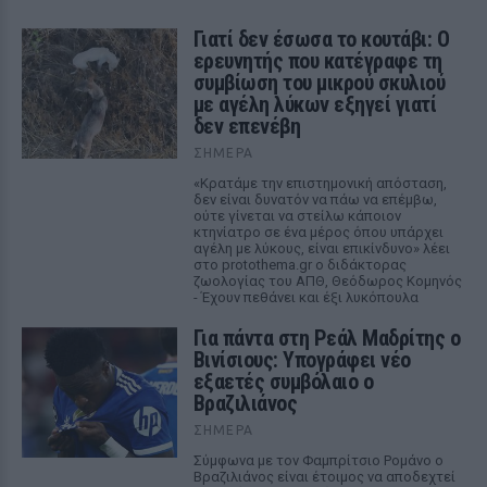
Γιατί δεν έσωσα το κουτάβι: Ο
ερευνητής που κατέγραφε τη
συμβίωση του μικρού σκυλιού
με αγέλη λύκων εξηγεί γιατί
δεν επενέβη
ΣΉΜΕΡΑ
«Κρατάμε την επιστημονική απόσταση,
δεν είναι δυνατόν να πάω να επέμβω,
ούτε γίνεται να στείλω κάποιον
κτηνίατρο σε ένα μέρος όπου υπάρχει
αγέλη με λύκους, είναι επικίνδυνο» λέει
στο protothema.gr ο διδάκτορας
ζωολογίας του ΑΠΘ, Θεόδωρος Κομηνός
- Έχουν πεθάνει και έξι λυκόπουλα
Για πάντα στη Ρεάλ Μαδρίτης ο
Βινίσιους: Υπογράφει νέο
εξαετές συμβόλαιο ο
Βραζιλιάνος
ΣΉΜΕΡΑ
Σύμφωνα με τον Φαμπρίτσιο Ρομάνο ο
Βραζιλιάνος είναι έτοιμος να αποδεχτεί