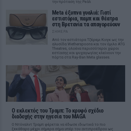
την πρόταση της Ρεάλ
Meta έξυπνα γυαλιά: Γιατί
εστιατόρια, παμπ και θέατρα
στη Βρετανία τα απαγορεύουν
ΣΉΜΕΡΑ
Από τον εστιάτορα Τζέρεμι Κινγκ ως την
αλυσίδα Wetherspoons και τον όμιλο ATG
Theatres, ολοένα περισσότεροι χώροι
εστίασης και ψυχαγωγίας κλείνουν την
πόρτα στα Ray-Ban Meta glasses.
Ο εκλεκτός του Τραμπ: Το κρυφό σχέδιο
διαδοχής στην ηγεσία του MAGA
Ο Ντόναλντ Τραμπ φέρεται να έδωσε ιδιωτικά το πιο
ξεκάθαρο μέχρι σήμερα σήμα υπέρ του αντιπροέδρου ως