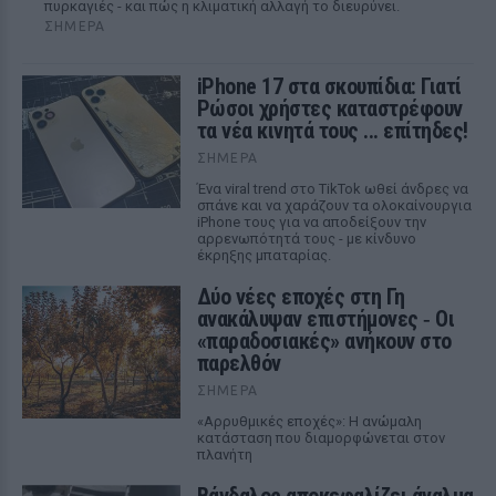
πυρκαγιές - και πώς η κλιματική αλλαγή το διευρύνει.
ΣΉΜΕΡΑ
iPhone 17 στα σκουπίδια: Γιατί
Ρώσοι χρήστες καταστρέφουν
τα νέα κινητά τους ... επίτηδες!
ΣΉΜΕΡΑ
Ένα viral trend στο TikTok ωθεί άνδρες να
σπάνε και να χαράζουν τα ολοκαίνουργια
iPhone τους για να αποδείξουν την
αρρενωπότητά τους - με κίνδυνο
έκρηξης μπαταρίας.
Δύο νέες εποχές στη Γη
ανακάλυψαν επιστήμονες ‑ Oι
«παραδοσιακές» ανήκουν στο
παρελθόν
ΣΉΜΕΡΑ
«Αρρυθμικές εποχές»: Η ανώμαλη
κατάσταση που διαμορφώνεται στον
πλανήτη