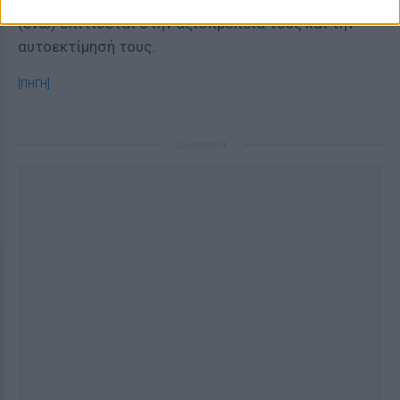
να μειώνει τις γυναίκες τον κάνει πιό σπουδαίο,
(ενώ) επιτίθεται στην αξιοπρέπειά τους και την
αυτοεκτίμησή τους.
[ΠΗΓΗ]
ΔΙΑΦΗΜΙΣΗ